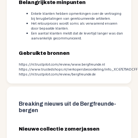
Belangrijkste minpunten
Enkele klanten hebben opmerkingen over de vertraging
bij terugbetalingen van geretourneerde artikelen.
Het retourproces wordt soms als verwarrend ervaren
door bepaalde klanten.
Een aantal klanten meldt dat de levertijd langer was dan
aanvankelijk gecommuniceerd.
Gebruikte bronnen
https://nl.trustpilot.com/review/www.bergfreunde.nl
https://www.trustedshops.nl/verkopersbeoordeling/info_XC67E79ADC
https://nl.trustpilot.com/review/bergfreunde.de
Breaking nieuws uit de Bergfreunde-
bergen
Nieuwe collectie zomerjassen