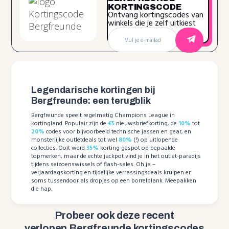
KORTINGSCODE
Ontvang kortingscodes van
winkels die je zelf uitkiest
Legendarische kortingen bij
Bergfreunde: een terugblik
Bergfreunde speelt regelmatig Champions League in
kortingland. Populair zijn de
€5
nieuwsbriefkorting, de
10%
tot
20%
codes voor bijvoorbeeld technische jassen en gear, en
monsterlijke outletdeals tot wel
80%
(!) op uitlopende
collecties. Ooit werd
35%
korting gespot op bepaalde
topmerken, maar de echte jackpot vind je in het outlet-paradijs
tijdens seizoenswissels of flash-sales. Oh ja –
verjaardagskorting en tijdelijke verrassingsdeals kruipen er
soms tussendoor als dropjes op een borrelplank. Meepakken
die hap.
Probeer ook deze recent
verlopen Bergfreunde kortingscodes