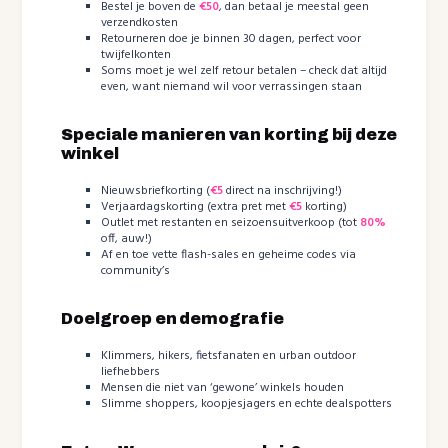
Bestel je boven de
€50
, dan betaal je meestal geen
verzendkosten
Retourneren doe je binnen 30 dagen, perfect voor
twijfelkonten
Soms moet je wel zelf retour betalen – check dat altijd
even, want niemand wil voor verrassingen staan
Speciale manieren van korting bij deze
winkel
Nieuwsbriefkorting (
€5
direct na inschrijving!)
Verjaardagskorting (extra pret met
€5
korting)
Outlet met restanten en seizoensuitverkoop (tot
80%
off, auw!)
Af en toe vette flash-sales en geheime codes via
community’s
Doelgroep en demografie
Klimmers, hikers, fietsfanaten en urban outdoor
liefhebbers
Mensen die niet van ‘gewone’ winkels houden
Slimme shoppers, koopjesjagers en echte dealspotters