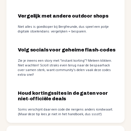
Vergelijk met andere outdoor shops
Niet alles is goedkoper bij Bergfreunde, dus speel een potje
digitale stoelendans: vergelijken = besparen.
Volg socials voor geheime flash-codes
Zie je ineens een story met “instant korting”? Meteen klikken.
Niet wachten! Scroll straks even terug naar de bespaarhack
over samen sterk, want community’s delen vaak deze codes
extra snel!
Houd kortingssites in de gaten voor
niet-officiële deals
Soms verschijnt daar een code die nergens anders rondwaart.
(Maar deze tip lees je niet in het handboek, dus sssst!)