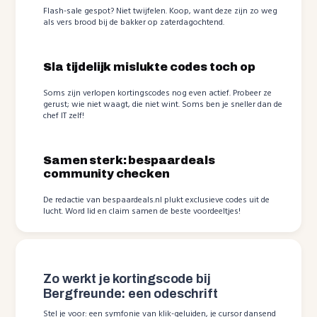
Flash-sale gespot? Niet twijfelen. Koop, want deze zijn zo weg
als vers brood bij de bakker op zaterdagochtend.
Sla tijdelijk mislukte codes toch op
Soms zijn verlopen kortingscodes nog even actief. Probeer ze
gerust; wie niet waagt, die niet wint. Soms ben je sneller dan de
chef IT zelf!
Samen sterk: bespaardeals
community checken
De redactie van bespaardeals.nl plukt exclusieve codes uit de
lucht. Word lid en claim samen de beste voordeeltjes!
Zo werkt je kortingscode bij
Bergfreunde: een odeschrift
Stel je voor: een symfonie van klik-geluiden, je cursor dansend