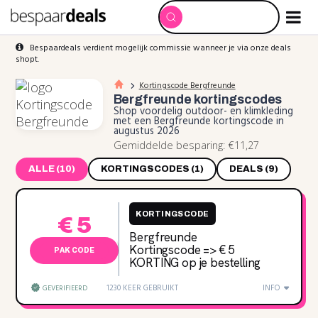
Bespaardeals verdient mogelijk commissie wanneer je via onze deals
shopt.
Kortingscode Bergfreunde
Bergfreunde
kortingscodes
Shop voordelig outdoor- en klimkleding
met een Bergfreunde kortingscode in
augustus 2026
Gemiddelde besparing: €11,27
ALLE (10)
KORTINGSCODES (1)
DEALS (9)
KORTINGSCODE
€ 5
Bergfreunde
Kortingscode => € 5
PAK CODE
KORTING op je bestelling
1230 KEER GEBRUIKT
INFO
GEVERIFIEERD