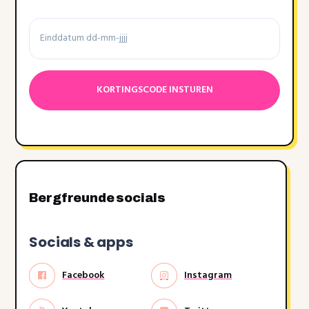
Einddatum
Datumnotatie:DD
dash
MM
dash
JJJJ
Bergfreunde socials
Socials & apps
Facebook
Instagram