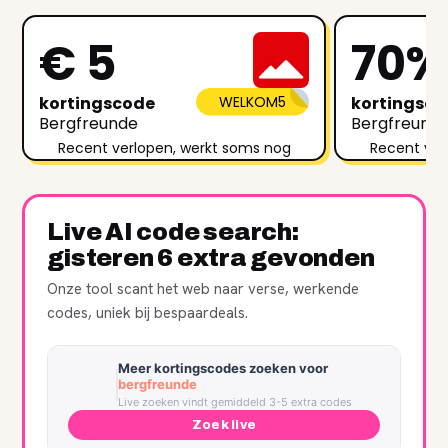
€ 5
70%
kortingscode
WELKOM5
kortingsc
Bergfreunde
Bergfreund
Recent verlopen, werkt soms nog
Recent ver
Live AI code search:
gisteren 6 extra gevonden
Onze tool scant het web naar verse, werkende
codes, uniek bij bespaardeals.
Meer kortingscodes zoeken voor
bergfreunde
Live zoeken vindt gemiddeld 3-5 extra codes
Zoek live