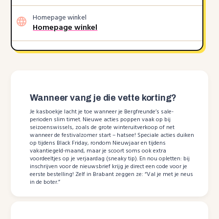
Homepage winkel
Homepage winkel
Wanneer vang je die vette korting?
Je kasboekje lacht je toe wanneer je Bergfreunde’s sale-
perioden slim timet. Nieuwe acties poppen vaak op bij
seizoenswissels, zoals de grote winteruitverkoop of net
wanneer de festivalzomer start – hatsee! Speciale acties duiken
op tijdens Black Friday, rondom Nieuwjaar en tijdens
vakantiegeld-maand, maar je scoort soms ook extra
voordeeltjes op je verjaardag (sneaky tip). En nou opletten: bij
inschrijven voor de nieuwsbrief krijg je direct een code voor je
eerste bestelling! Zelf in Brabant zeggen ze: “Val je met je neus
in de boter.”