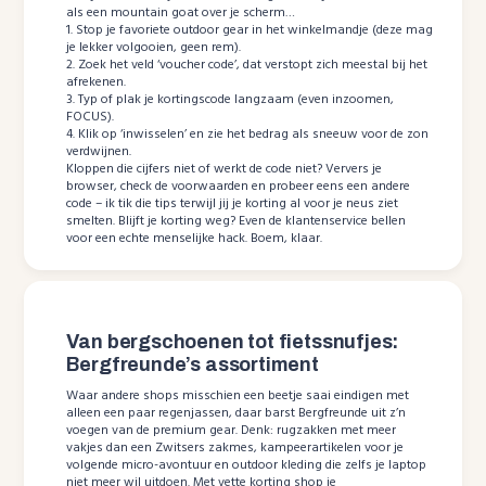
als een mountain goat over je scherm…
1. Stop je favoriete outdoor gear in het winkelmandje (deze mag
je lekker volgooien, geen rem).
2. Zoek het veld ‘voucher code’, dat verstopt zich meestal bij het
afrekenen.
3. Typ of plak je kortingscode langzaam (even inzoomen,
FOCUS).
4. Klik op ‘inwisselen’ en zie het bedrag als sneeuw voor de zon
verdwijnen.
Kloppen die cijfers niet of werkt de code niet? Ververs je
browser, check de voorwaarden en probeer eens een andere
code – ik tik die tips terwijl jij je korting al voor je neus ziet
smelten. Blijft je korting weg? Even de klantenservice bellen
voor een echte menselijke hack. Boem, klaar.
Van bergschoenen tot fietssnufjes:
Bergfreunde’s assortiment
Waar andere shops misschien een beetje saai eindigen met
alleen een paar regenjassen, daar barst Bergfreunde uit z’n
voegen van de premium gear. Denk: rugzakken met meer
vakjes dan een Zwitsers zakmes, kampeerartikelen voor je
volgende micro-avontuur en outdoor kleding die zelfs je laptop
niet meer wil uitdoen. Met vette korting shop je