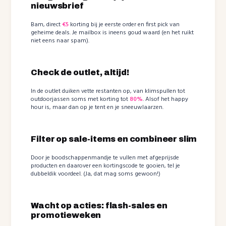
nieuwsbrief
Bam, direct
€5
korting bij je eerste order en first pick van
geheime deals. Je mailbox is ineens goud waard (en het ruikt
niet eens naar spam).
Check de outlet, altijd!
In de outlet duiken vette restanten op, van klimspullen tot
outdoorjassen soms met korting tot
80%
. Alsof het happy
hour is, maar dan op je tent en je sneeuwlaarzen.
Filter op sale-items en combineer slim
Door je boodschappenmandje te vullen met afgeprijsde
producten en daarover een kortingscode te gooien, tel je
dubbeldik voordeel. (Ja, dat mag soms gewoon!)
Wacht op acties: flash-sales en
promotieweken