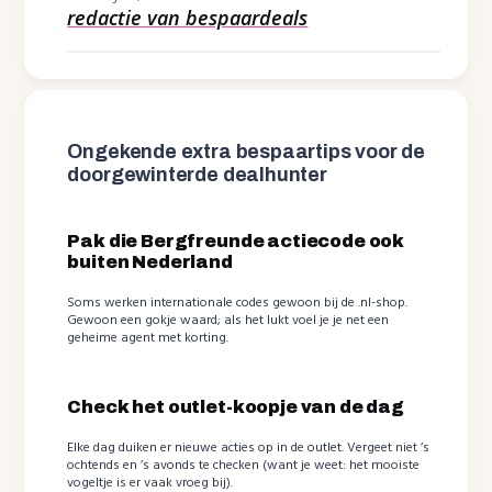
redactie van bespaardeals
Ongekende extra bespaartips voor de
doorgewinterde dealhunter
Pak die Bergfreunde actiecode ook
buiten Nederland
Soms werken internationale codes gewoon bij de .nl-shop.
Gewoon een gokje waard; als het lukt voel je je net een
geheime agent met korting.
Check het outlet-koopje van de dag
Elke dag duiken er nieuwe acties op in de outlet. Vergeet niet ’s
ochtends en ’s avonds te checken (want je weet: het mooiste
vogeltje is er vaak vroeg bij).