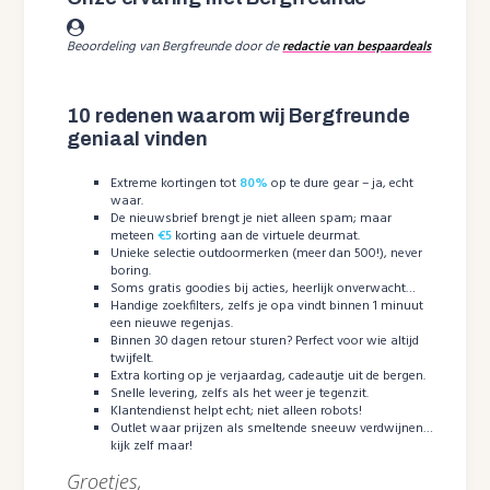
Beoordeling van Bergfreunde door de
redactie van bespaardeals
10 redenen waarom wij Bergfreunde
geniaal vinden
Extreme kortingen tot
80%
op te dure gear – ja, echt
waar.
De nieuwsbrief brengt je niet alleen spam; maar
meteen
€5
korting aan de virtuele deurmat.
Unieke selectie outdoormerken (meer dan 500!), never
boring.
Soms gratis goodies bij acties, heerlijk onverwacht…
Handige zoekfilters, zelfs je opa vindt binnen 1 minuut
een nieuwe regenjas.
Binnen 30 dagen retour sturen? Perfect voor wie altijd
twijfelt.
Extra korting op je verjaardag, cadeautje uit de bergen.
Snelle levering, zelfs als het weer je tegenzit.
Klantendienst helpt echt; niet alleen robots!
Outlet waar prijzen als smeltende sneeuw verdwijnen…
kijk zelf maar!
Groetjes,