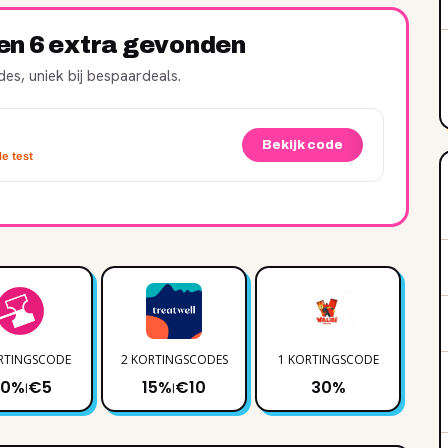
ren 6 extra gevonden
es, uniek bij bespaardeals.
Bekijk code
e test
RTINGSCODE
2 KORTINGSCODES
1 KORTINGSCODE
1 
40%
€5
15%
€10
30%
|
|