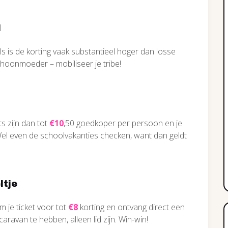
l
ls is de korting vaak substantieel hoger dan losse
schoonmoeder – mobiliseer je tribe!
ts zijn dan tot
€10
,50 goedkoper per persoon en je
Wel even de schoolvakanties checken, want dan geldt
ltje
 je ticket voor tot
€8
korting en ontvang direct een
aravan te hebben, alleen lid zijn. Win-win!