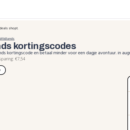
deals shopt.
Wildlands
nds
kortingscodes
nds kortingscode en betaal minder voor een dagje avontuur. in au
aring: €7,54
)