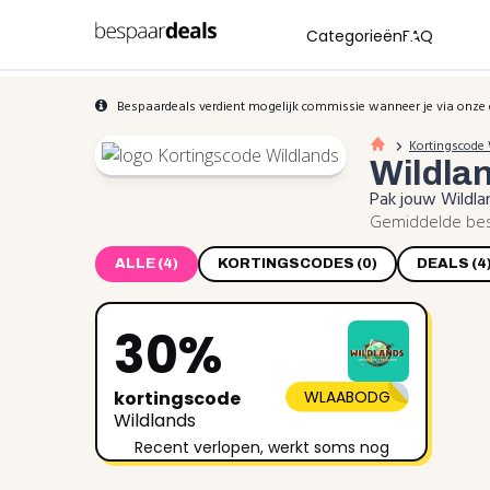
Categorieën
FAQ
Bespaardeals verdient mogelijk commissie wanneer je via onze 
Kortingscode 
Wildla
Pak jouw Wildla
Gemiddelde besp
ALLE (4)
KORTINGSCODES (0)
DEALS (4
30%
kortingscode
WLAABODG
Wildlands
Recent verlopen, werkt soms nog