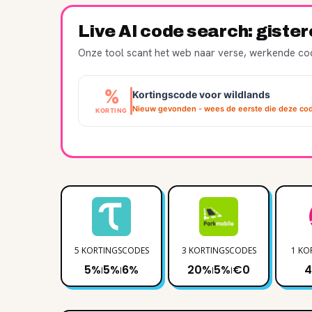
Live AI code search: giste
Onze tool scant het web naar verse, werkende cod
%
Kortingscode voor wildlands
Nieuw gevonden - wees de eerste die deze cod
KORTING
5 KORTINGSCODES
3 KORTINGSCODES
1 KO
5%
5%
6%
20%
5%
€0
|
|
|
|