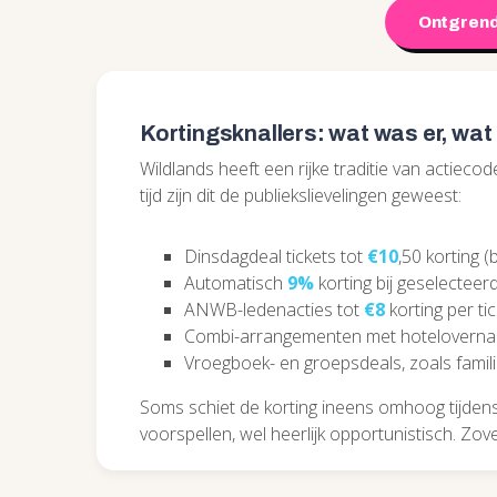
Ontgrend
Kortingsknallers: wat was er, wat
Wildlands heeft een rijke traditie van actiec
tijd zijn dit de publiekslievelingen geweest:
Dinsdagdeal tickets tot
€10
,50 korting 
Automatisch
9%
korting bij geselectee
ANWB-ledenacties tot
€8
korting per tic
Combi-arrangementen met hotelovernach
Vroegboek- en groepsdeals, zoals famili
Soms schiet de korting ineens omhoog tijdens 
voorspellen, wel heerlijk opportunistisch. Zovee