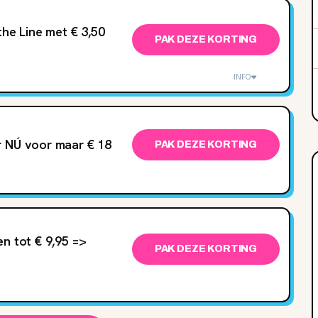
the Line met € 3,50
PAK DEZE KORTING
INFO
r NÚ voor maar € 18
PAK DEZE KORTING
n tot € 9,95 =>
PAK DEZE KORTING