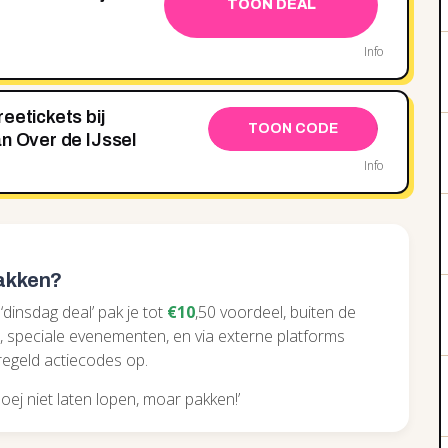
TOON DEAL
Info
eetickets bij
TOON CODE
an Over de IJssel
Info
pakken?
‘dinsdag deal’ pak je tot
€10
,50 voordeel, buiten de
 speciale evenementen, en via externe platforms
regeld actiecodes op.
oej niet laten lopen, moar pakken!’