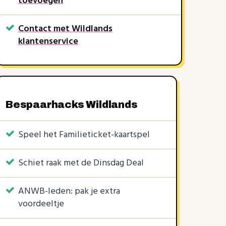
toevoegen
Contact met Wildlands
klantenservice
Bespaarhacks Wildlands
Speel het Familieticket-kaartspel
Schiet raak met de Dinsdag Deal
KORTINGSCODE
1 KORTINGSCODE
ANWB-leden: pak je extra
€10
15%
voordeeltje