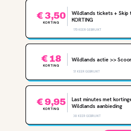
Wildlands tickets + Skip 
€ 3,50
KORTING
KORTING
170 KEER GEBRUIKT
€ 18
Wildlands actie >> Scoo
KORTING
51 KEER GEBRUIKT
Last minutes met kortinge
€ 9,95
Wildlands aanbieding
KORTING
38 KEER GEBRUIKT