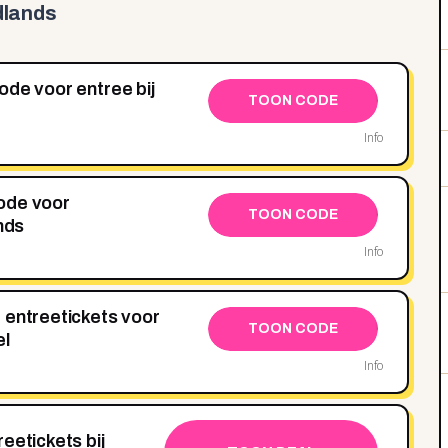
dlands
ode voor entree bij
TOON CODE
Info
ode voor
TOON CODE
nds
Info
 entreetickets voor
TOON CODE
el
Info
eetickets bij