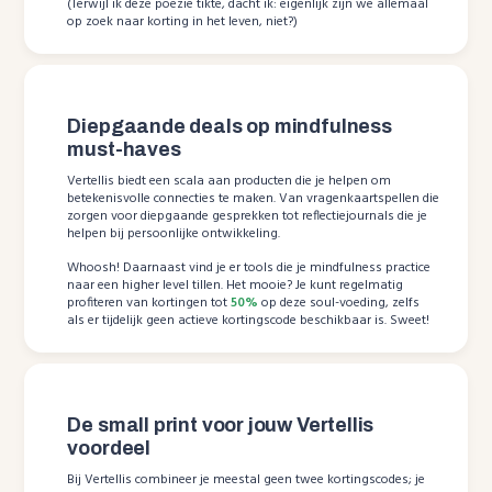
(Terwijl ik deze poëzie tikte, dacht ik: eigenlijk zijn we allemaal
op zoek naar korting in het leven, niet?)
Diepgaande deals op mindfulness
must-haves
Vertellis biedt een scala aan producten die je helpen om
betekenisvolle connecties te maken. Van vragenkaartspellen die
zorgen voor diepgaande gesprekken tot reflectiejournals die je
helpen bij persoonlijke ontwikkeling.
Whoosh! Daarnaast vind je er tools die je mindfulness practice
naar een higher level tillen. Het mooie? Je kunt regelmatig
profiteren van kortingen tot
50%
op deze soul-voeding, zelfs
als er tijdelijk geen actieve kortingscode beschikbaar is. Sweet!
De small print voor jouw Vertellis
voordeel
Bij Vertellis combineer je meestal geen twee kortingscodes; je