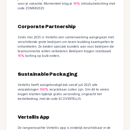
voor je vakantie. Momenteel krijg je
10%
introductiekorting met
code ZOMER2025.
Corporate Partnership
Sinds mei 2025 is Vertellis een samenwerking aangegaan met
verschillende grote bedrijven om team-building kaartspellen te
ontwikkelen. Ze bieden speciale bundels aan voor bedrijven die
teamconnectie willen verbeteren. Bedrijven krijgen standaard
15%
korting op bulk-orders.
Sustainable Packaging
Vertellis heeft aangekondigd dat vanaf juli 2025 alle
verpakkingen
100%
recyclebaar zullen zijn. Om dit te vieren
krijgen klanten tijdelijk gratis verzending, ongeacht het
bestelbedrag, met de code ECOVERTELLIS.
Vertellis App
De langverwachte Vertellis app is eindelijk beschikbaar in de