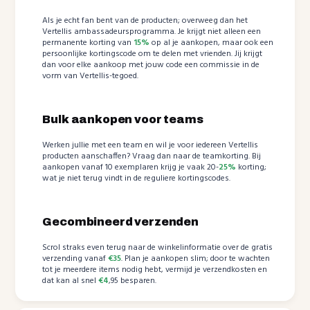
Als je echt fan bent van de producten; overweeg dan het
Vertellis ambassadeursprogramma. Je krijgt niet alleen een
permanente korting van
15%
op al je aankopen, maar ook een
persoonlijke kortingscode om te delen met vrienden. Jij krijgt
dan voor elke aankoop met jouw code een commissie in de
vorm van Vertellis-tegoed.
Bulk aankopen voor teams
Werken jullie met een team en wil je voor iedereen Vertellis
producten aanschaffen? Vraag dan naar de teamkorting. Bij
aankopen vanaf 10 exemplaren krijg je vaak 20-
25%
korting;
wat je niet terug vindt in de reguliere kortingscodes.
Gecombineerd verzenden
Scrol straks even terug naar de winkelinformatie over de gratis
verzending vanaf
€35
. Plan je aankopen slim; door te wachten
tot je meerdere items nodig hebt, vermijd je verzendkosten en
dat kan al snel
€4
,95 besparen.