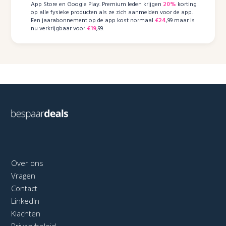
App Store en Google Play. Premium leden krijgen
20%
korting
op alle fysieke producten als ze zich aanmelden voor de app.
Een jaarabonnement op de app kost normaal
€24
,99 maar is
nu verkrijgbaar voor
€19
,99.
Over ons
Vragen
Contact
LinkedIn
Klachten