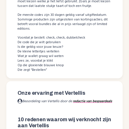
moet kiezen welke je het liefst gebruikt. Zoals je moet kiezen
tussen dat laatste stukje taart of toch een fruitje.
De meeste codes zijn 30 dagen geldig vanaf uitgiftedatum.
Sommige producten zijn uitgesloten van kortingsacties; dit
betreft vooral bundles die al in prijs verlaagd zijn of limited
editions.
Voordat je bestelt: check, check, dubbelcheck
De code die je wilt gebruiken
Is die geldig voor jouw keuze?
De kleine lettertjes vertellen
Wat je wallet graag wil weten
Lees ze, voordat je klikt
Op die gloeiende blauwe knop
Die zegt “Bestellen”
Onze ervaring met Vertellis
Beoordeling van Vertellis door de
redactie van bespaardeals
10 redenen waarom wij verknocht zijn
aan Vertellis