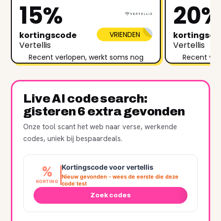
15%
20
kortingscode
VRIENDEN
kortingsc
Vertellis
Vertellis
Recent verlopen, werkt soms nog
Recent ver
Live AI code search:
gisteren 6 extra gevonden
Onze tool scant het web naar verse, werkende
codes, uniek bij bespaardeals.
Kortingscode voor vertellis
%
Nieuw gevonden - wees de eerste die deze
KORTING
code test
Zoek codes