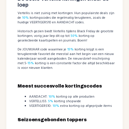
loep
Vertellis is niet zuinig met kortingen. Hun populairste deals zijn
de
10%
kortingscodes die regelmatig terugkeren, zoals de
huidige VEERTIGERS10 en AANDACHT codes.
Historisch gezien biedt Vertellis tijdens Black Friday de grootste
kortingen; vorig jaar liep dit op tot
50%
korting op
geselecteerde kaartspellen en journals. Boem!
De JOUWJAAR code waarmee je
15%
korting krijgt is een
terugkerende favoriet die meestal aan het begin van een nieuw
kalenderjaar wordt aangeboden. De nieuwsbrief-inschrijving
met 5-
15%
korting is een constante factor die altijd beschikbaar
is voor nieuwe klanten.
Meest succesvolle kortingscodes
AANDACHT:
10%
korting op alle producten
VERTELLIS5:
5%
korting shopwide
VEERTIGERS10:
10%
extra korting op afgeprijsde items
Seizoensgebonden toppers