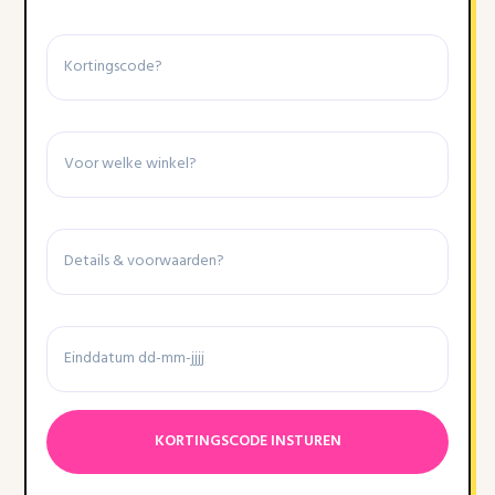
Kortingscode
Winkel
Details
&
voorwaarden
Einddatum
Datumnotatie:DD
dash
MM
dash
JJJJ