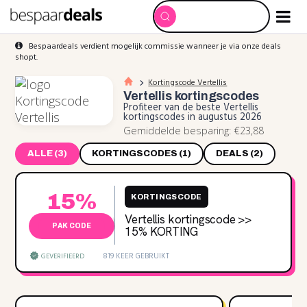
Bespaardeals verdient mogelijk commissie wanneer je via onze deals
shopt.
Kortingscode Vertellis
Vertellis
kortingscodes
Profiteer van de beste Vertellis
kortingscodes in augustus 2026
Gemiddelde besparing: €23,88
ALLE (3)
KORTINGSCODES (1)
DEALS (2)
15%
KORTINGSCODE
Vertellis kortingscode >>
PAK CODE
15‌% KORTING
819 KEER GEBRUIKT
GEVERIFIEERD