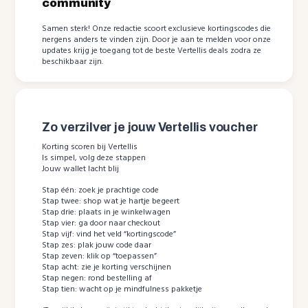
community
Samen sterk! Onze redactie scoort exclusieve kortingscodes die
nergens anders te vinden zijn. Door je aan te melden voor onze
updates krijg je toegang tot de beste Vertellis deals zodra ze
beschikbaar zijn.
Zo verzilver je jouw Vertellis voucher
Korting scoren bij Vertellis
Is simpel, volg deze stappen
Jouw wallet lacht blij
Stap één: zoek je prachtige code
Stap twee: shop wat je hartje begeert
Stap drie: plaats in je winkelwagen
Stap vier: ga door naar checkout
Stap vijf: vind het veld “kortingscode”
Stap zes: plak jouw code daar
Stap zeven: klik op “toepassen”
Stap acht: zie je korting verschijnen
Stap negen: rond bestelling af
Stap tien: wacht op je mindfulness pakketje