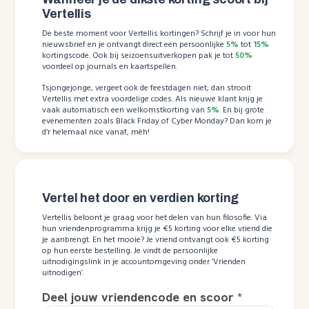
Vertellis
De beste moment voor Vertellis kortingen? Schrijf je in voor hun
nieuwsbrief en je ontvangt direct een persoonlijke
5%
tot
15%
kortingscode. Ook bij seizoensuitverkopen pak je tot
50%
voordeel op journals en kaartspellen.
Tsjongejonge, vergeet ook de feestdagen niet; dan strooit
Vertellis met extra voordelige codes. Als nieuwe klant krijg je
vaak automatisch een welkomstkorting van
5%
. En bij grote
evenementen zoals Black Friday of Cyber Monday? Dan kom je
d’r helemaal nice vanaf, mèh!
Vertel het door en verdien korting
Vertellis beloont je graag voor het delen van hun filosofie. Via
hun vriendenprogramma krijg je €5 korting voor elke vriend die
je aanbrengt. En het mooie? Je vriend ontvangt ook €5 korting
op hun eerste bestelling. Je vindt de persoonlijke
uitnodigingslink in je accountomgeving onder ‘Vrienden
uitnodigen’.
Deel jouw vriendencode en scoor
*