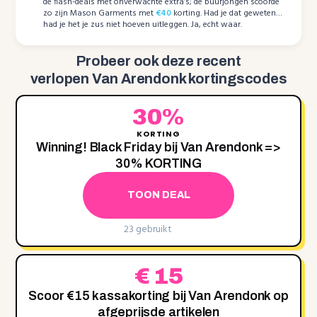
de flash-deals met onverwachte extra’s; de buurjongen scoorde
zo zijn Mason Garments met
€40
korting. Had je dat geweten…
had je het je zus niet hoeven uitleggen. Ja, echt waar.
Probeer ook deze recent
verlopen Van Arendonk kortingscodes
30%
KORTING
Winning! Black Friday bij Van Arendonk =>
30% KORTING
TOON DEAL
23 gebruikt
€ 15
Scoor €15 kassakorting bij Van Arendonk op
afgeprijsde artikelen