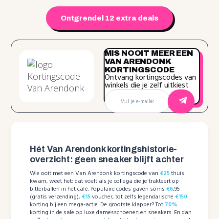
Ontgrendel 12 extra deals
MIS NOOIT MEER EEN
VAN ARENDONK
KORTINGSCODE
Ontvang kortingscodes van
winkels die je zelf uitkiest
Hét Van Arendonk kortingshistorie-
overzicht: geen sneaker blijft achter
Wie ooit met een Van Arendonk kortingscode van
€25
thuis
kwam, weet het: dat voelt als je collega die je trakteert op
bitterballen in het café. Populaire codes gaven soms
€6
,95
(gratis verzending),
€15
voucher, tot zelfs legendarische
€150
korting bij een mega-actie. De grootste klapper? Tot
70%
korting in de sale op luxe damesschoenen en sneakers. En dan