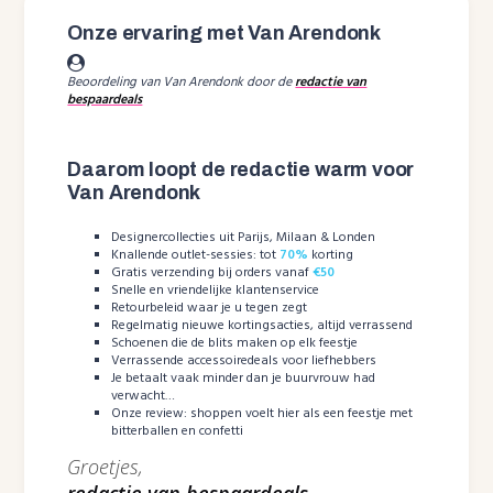
Onze ervaring met Van Arendonk
Beoordeling van Van Arendonk door de
redactie van
bespaardeals
Daarom loopt de redactie warm voor
Van Arendonk
Designercollecties uit Parijs, Milaan & Londen
Knallende outlet-sessies: tot
70%
korting
Gratis verzending bij orders vanaf
€50
Snelle en vriendelijke klantenservice
Retourbeleid waar je u tegen zegt
Regelmatig nieuwe kortingsacties, altijd verrassend
Schoenen die de blits maken op elk feestje
Verrassende accessoiredeals voor liefhebbers
Je betaalt vaak minder dan je buurvrouw had
verwacht…
Onze review: shoppen voelt hier als een feestje met
bitterballen en confetti
Groetjes,
redactie van bespaardeals