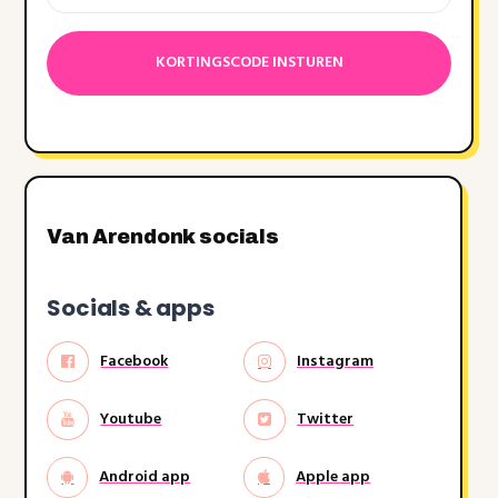
Datumnotatie:DD
dash
MM
dash
JJJJ
Van Arendonk socials
Socials & apps
Facebook
Instagram
Youtube
Twitter
Android app
Apple app