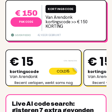
KORTINGSCODE
€ 150
Van Arendonk
kortingscode >> € 150
PAK CODE
KORTING
42 KEER GEBRUIKT
GEVERIFIEERD
€ 15
€ 15
kortingscode
COLD15
kortingsc
Van Arendonk
Van Arendo
Recent verlopen, werkt soms nog
Recent ver
Live AI code search:
gisteren 7 extra gevonden