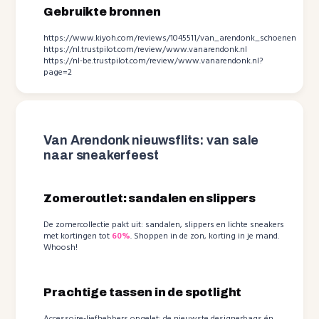
Gebruikte bronnen
https://www.kiyoh.com/reviews/1045511/van_arendonk_schoenen
https://nl.trustpilot.com/review/www.vanarendonk.nl
https://nl-be.trustpilot.com/review/www.vanarendonk.nl?
page=2
Van Arendonk nieuwsflits: van sale
naar sneakerfeest
Zomeroutlet: sandalen en slippers
De zomercollectie pakt uit: sandalen, slippers en lichte sneakers
met kortingen tot
60%
. Shoppen in de zon, korting in je mand.
Whoosh!
Prachtige tassen in de spotlight
Accessoire-liefhebbers opgelet: de nieuwste designerbags én