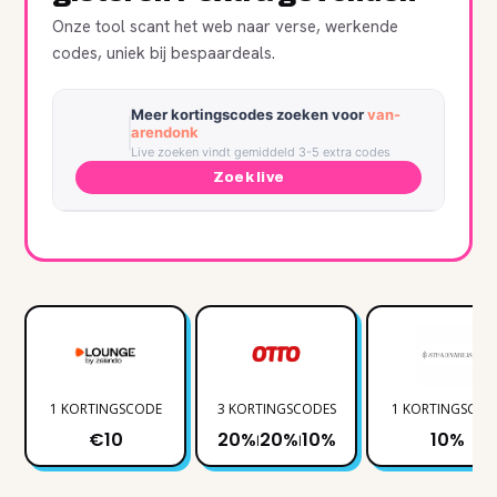
Onze tool scant het web naar verse, werkende
codes, uniek bij bespaardeals.
Meer kortingscodes zoeken voor
van-
arendonk
Live zoeken vindt gemiddeld 3-5 extra codes
Zoek live
1 KORTINGSCODE
3 KORTINGSCODES
1 KORTINGSCOD
€10
20%
20%
10%
10%
|
|