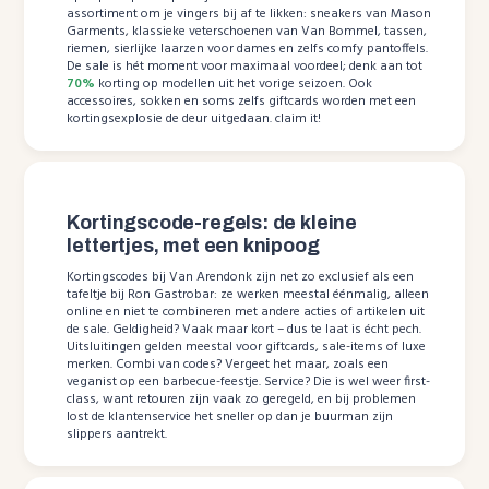
assortiment om je vingers bij af te likken: sneakers van Mason
Garments, klassieke veterschoenen van Van Bommel, tassen,
riemen, sierlijke laarzen voor dames en zelfs comfy pantoffels.
De sale is hét moment voor maximaal voordeel; denk aan tot
70%
korting op modellen uit het vorige seizoen. Ook
accessoires, sokken en soms zelfs giftcards worden met een
kortingsexplosie de deur uitgedaan. claim it!
Kortingscode-regels: de kleine
lettertjes, met een knipoog
Kortingscodes bij Van Arendonk zijn net zo exclusief als een
tafeltje bij Ron Gastrobar: ze werken meestal éénmalig, alleen
online en niet te combineren met andere acties of artikelen uit
de sale. Geldigheid? Vaak maar kort – dus te laat is écht pech.
Uitsluitingen gelden meestal voor giftcards, sale-items of luxe
merken. Combi van codes? Vergeet het maar, zoals een
veganist op een barbecue-feestje. Service? Die is wel weer first-
class, want retouren zijn vaak zo geregeld, en bij problemen
lost de klantenservice het sneller op dan je buurman zijn
slippers aantrekt.