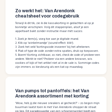
Zo werkt het: Van Arendonk
cheatsheet voor codegebruik
Terwijl ik dit tik, zie ik die kassakorting in gedachten al op je
bonnetje verschijnen. Volg dit stappenplan, alsof je een
appeltaart bakt zonder instructie maar mét succes:
1. Zoek je item(s), voeg toe aan je digitale mand.
2. Klik op ‘winkelmandje’ (sound-effect: klik!).
3. Zoek het veld ‘kortingscode invoeren’ bij het afrekenen.
4. Plak of type de code zonder extra spaties, druk op toepassen.
5. Boem! Korting zichtbaar; zo niet, check de code of probeer een
andere. Werkt-ie niet? Probeer via een andere browser, wis
cookies of kijk of het artikel niet al in de sale is. Sommige codes
zijn immers zo kieskeurig als een kat op maandag.
Van pumps tot pantoffels: het Van
Arendonk assortiment met korting
‘Wow, heb jij die nieuwe sneakers al gecheckt?’ – zo begon mijn
buurman laatst toen ik met Van Arendonk-shopper de straat
op liep. Dit paradepaardje van een schoenenwinkel biedt een