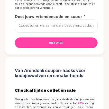
allebei voordeel op je volgende aankoop. Stel je voor dat je
collega ineens een code voor je heeft – hoe stylish is dat? (niet
dat je geen korting verdient…)
Deel jouw vriendencode en scoor
*
INSTUREN
Van Arendonk coupon-hacks voor
koopjeswolven en sneakerheads
Check altijd de outlet én sale
Onlogisch misschien, maar de grootste deals vind je vaak niet
via een code, maar gewoon in de sale-sectie. Tot
70%
korting
op restanten, seizoenswissels en verrassingen. Sta je ineens