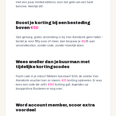
met een paar limited editions voor het geld van een tank
benzine. Heerlijk dit!
Boost je korting bij een besteding
boven
€50
Gek genoeg, gratis verzending is bij Van Arendonk geen fabel –
bestel je voor fifty euro of meer, dan bespaar je
€6
,95 aan
verzendkosten, zonder code, zonder moeilijk doen.
Wees sneller dan je buurman met
tijdelijke kortingscodes
Flash-sale in je inbox? Meteen toeslaan! Echt, de unieke Van
Arendonk voucher kan zo ineens
€25
korting opleveren. Er was
eens een code die zelfs
€150
korting gaf, legendes op
koopjesfora fluisteren er nog over…
Word account member, scoor extra
voordeel