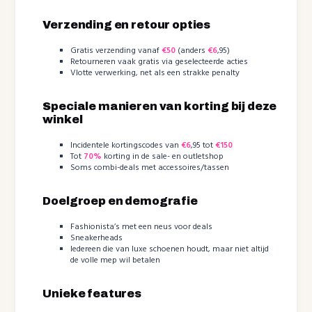
Verzending en retour opties
Gratis verzending vanaf
€50
(anders
€6
,95)
Retourneren vaak gratis via geselecteerde acties
Vlotte verwerking, net als een strakke penalty
Speciale manieren van korting bij deze
winkel
Incidentele kortingscodes van
€6
,95 tot
€150
Tot
70%
korting in de sale- en outletshop
Soms combi-deals met accessoires/tassen
Doelgroep en demografie
Fashionista’s met een neus voor deals
Sneakerheads
Iedereen die van luxe schoenen houdt, maar niet altijd
de volle mep wil betalen
Unieke features