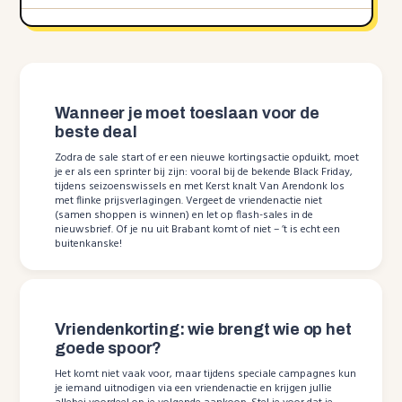
Wanneer je moet toeslaan voor de
beste deal
Zodra de sale start of er een nieuwe kortingsactie opduikt, moet
je er als een sprinter bij zijn: vooral bij de bekende Black Friday,
tijdens seizoenswissels en met Kerst knalt Van Arendonk los
met flinke prijsverlagingen. Vergeet de vriendenactie niet
(samen shoppen is winnen) en let op flash-sales in de
nieuwsbrief. Of je nu uit Brabant komt of niet – ’t is echt een
buitenkanske!
Vriendenkorting: wie brengt wie op het
goede spoor?
Het komt niet vaak voor, maar tijdens speciale campagnes kun
je iemand uitnodigen via een vriendenactie en krijgen jullie