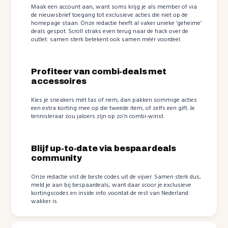
Maak een account aan, want soms krijg je als member of via
de nieuwsbrief toegang tot exclusieve acties die niet op de
homepage staan. Onze redactie heeft al vaker unieke ‘geheime’
deals gespot. Scroll straks even terug naar de hack over de
outlet: samen sterk betekent ook samen méér voordeel.
Profiteer van combi-deals met
accessoires
Kies je sneakers mét tas of riem, dan pakken sommige acties
een extra korting mee op die tweede item, of zelfs een gift. Je
tennisleraar zou jaloers zijn op zo’n combi-winst.
Blijf up-to-date via bespaardeals
community
Onze redactie vist de beste codes uit de vijver. Samen sterk dus,
meld je aan bij bespaardeals, want daar scoor je exclusieve
kortingscodes en inside info voordat de rest van Nederland
wakker is.