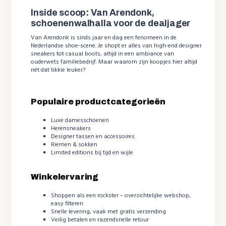
Inside scoop: Van Arendonk,
schoenenwalhalla voor de dealjager
Van Arendonk is sinds jaar en dag een fenomeen in de
Nederlandse shoe-scene. Je shopt er alles van high-end designer
sneakers tot casual boots, altijd in een ambiance van
ouderwets familiebedrijf. Maar waarom zijn koopjes hier altijd
nét dat tikkie leuker?
Populaire productcategorieën
Luxe damesschoenen
Herensneakers
Designer tassen en accessoires
Riemen & sokken
Limited editions bij tijd en wijle
Winkelervaring
Shoppen als een rockster – overzichtelijke webshop,
easy filteren
Snelle levering, vaak met gratis verzending
Veilig betalen en razendsnelle retour