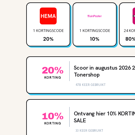
1 KORTINGSCODE
1 KORTINGSCODE
24 KO
20%
10%
80
Scoor in augustus 2026 
20%
Tonershop
KORTING
478 KEER GEBRUIKT
Ontvang hier 10‌% KORTI
10%
SALE
KORTING
33 KEER GEBRUIKT