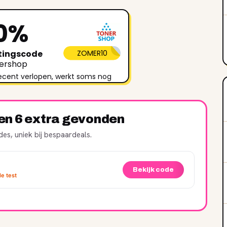
0%
tingscode
ZOMER10
ershop
ecent verlopen, werkt soms nog
ren 6 extra gevonden
es, uniek bij bespaardeals.
Bekijk code
e test