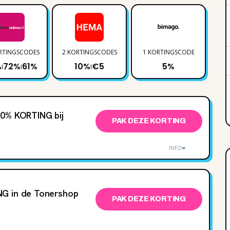
RTINGSCODES
2 KORTINGSCODES
1 KORTINGSCODE
1 
%
72%
61%
10%
€5
5%
|
|
|
20% KORTING bij
PAK DEZE KORTING
INFO
NG in de Tonershop
PAK DEZE KORTING