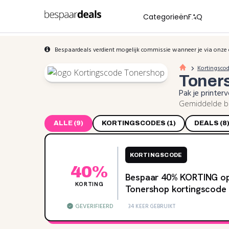
Categorieën
FAQ
Bespaardeals verdient mogelijk commissie wanneer je via onze 
Kortingsco
Toner
Pak je printer
Gemiddelde be
ALLE (9)
KORTINGSCODES (1)
DEALS (8
KORTINGSCODE
40%
Bespaar 40‌% KORTING op 
KORTING
Tonershop kortingscode
GEVERIFIEERD
34 KEER GEBRUIKT