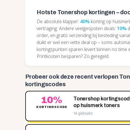
Hotste Tonershop kortingen – doo
De absolute klapper:
40%
korting op huismer
vertraging. Andere veelgespoten deals:
10%
d
order, en gratis verzending bij besteding vana
duikt er wel een vette deal op – soms autom
kortingspunten sparen levert binnen no time ex
Printkosten besparen? Zo geregeld.
Probeer ook deze recent
verlopen To
kortingscodes
10%
Tonershop kortingsco
op huismerk toners
KORTINGSCODE
14 gebruikt