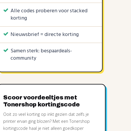
Alle codes proberen voor stacked
korting
KORTINGSCODE
4 KORTINGSCODES
6 KORTINGSCODES
Nieuwsbrief = directe korting
€10
10%
10%
30%
25%
20%
|
|
|
Samen sterk: bespaardeals-
community
Scoor voordeeltjes met
Tonershop kortingscode
Ooit zo veel korting op inkt gezien dat zelfs je
printer ervan ging blozen? Met een Tonershop
kortingscode haal je niet alleen goedkoper