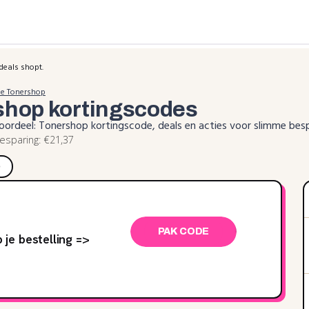
deals shopt.
de Tonershop
shop
kortingscodes
voordeel: Tonershop kortingscode, deals en acties voor slimme bes
sparing: €21,37
)
PAK CODE
je bestelling =>