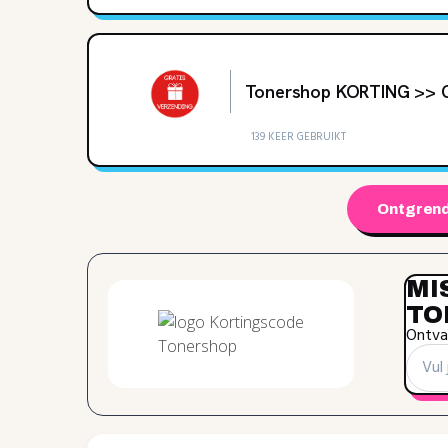
Tonershop KORTING >> G
139 KEER GEBRUIKT
Ontgrend
MI
TO
Ontvan