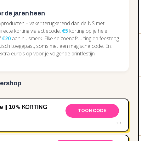
r de jaren heen
kproducten – vaker terugkerend dan de NS met
irecte korting via actiecode,
€5
korting op je hele
f
€20
aan huismerk. Elke seizoenafsluiting en feestdag
atisch toegepast, soms met een magische code. En:
tra euro’s op voor je volgende printfestijn.
nershop
de || 10% KORTING
TOON CODE
Info