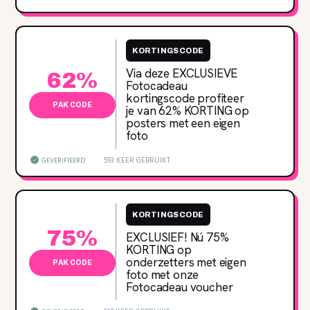
KORTINGSCODE
Via deze EXCLUSIEVE
62%
Fotocadeau
kortingscode profiteer
PAK CODE
je van 62‌% KORTING op
posters met een eigen
foto
593 KEER GEBRUIKT
GEVERIFIEERD
KORTINGSCODE
75%
EXCLUSIEF! Nú 75‌%
KORTING op
onderzetters met eigen
PAK CODE
foto met onze
Fotocadeau voucher