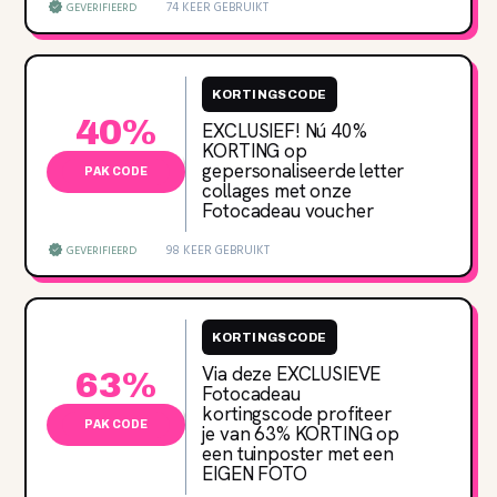
74 KEER GEBRUIKT
GEVERIFIEERD
KORTINGSCODE
40%
EXCLUSIEF! Nú 40‌%
KORTING op
gepersonaliseerde letter
PAK CODE
collages met onze
Fotocadeau voucher
98 KEER GEBRUIKT
GEVERIFIEERD
KORTINGSCODE
Via deze EXCLUSIEVE
63%
Fotocadeau
kortingscode profiteer
PAK CODE
je van 63‌% KORTING op
een tuinposter met een
EIGEN FOTO