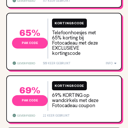
517 KEER GEBRUIKT
GEVERIFIEERD
KORTINGSCODE
65%
Telefoonhoesjes met
65‌% korting bij
Fotocadeau met deze
PAK CODE
EXCLUSIEVE
kortingscode
509 KEER GEBRUIKT
INFO
GEVERIFIEERD
KORTINGSCODE
69%
69‌% KORTING op
wandcirkels met deze
PAK CODE
Fotocadeau coupon
22 KEER GEBRUIKT
GEVERIFIEERD