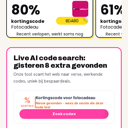
80%
61%
kortingscode
BDA80
kortingsc
Fotocadeau
Fotocadeau
Recent verlopen, werkt soms nog
Recent ver
Live AI code search:
gisteren 8 extra gevonden
Onze tool scant het web naar verse, werkende
codes, uniek bij bespaardeals.
Kortingscode voor fotocadeau
%
Nieuw gevonden - wees de eerste die deze
KORTING
code test
Zoek codes