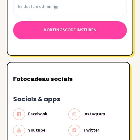
Datumnotatie:DD
dash
MM
dash
JJJJ
Fotocadeau socials
Socials & apps
Facebook
Instagram
Youtube
Twitter