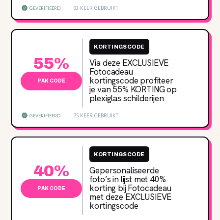
93 KEER GEBRUIKT
GEVERIFIEERD
KORTINGSCODE
55%
Via deze EXCLUSIEVE
Fotocadeau
kortingscode profiteer
PAK CODE
je van 55‌% KORTING op
plexiglas schilderijen
75 KEER GEBRUIKT
GEVERIFIEERD
KORTINGSCODE
40%
Gepersonaliseerde
foto’s in lijst met 40‌%
korting bij Fotocadeau
PAK CODE
met deze EXCLUSIEVE
kortingscode