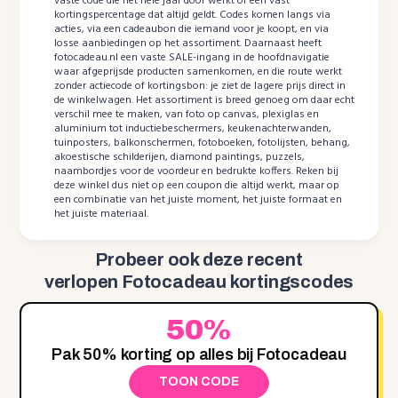
vaste code die het hele jaar door werkt of een vast
kortingspercentage dat altijd geldt. Codes komen langs via
acties, via een cadeaubon die iemand voor je koopt, en via
losse aanbiedingen op het assortiment. Daarnaast heeft
fotocadeau.nl een vaste SALE-ingang in de hoofdnavigatie
waar afgeprijsde producten samenkomen, en die route werkt
zonder actiecode of kortingsbon: je ziet de lagere prijs direct in
de winkelwagen. Het assortiment is breed genoeg om daar echt
verschil mee te maken, van foto op canvas, plexiglas en
aluminium tot inductiebeschermers, keukenachterwanden,
tuinposters, balkonschermen, fotoboeken, fotolijsten, behang,
akoestische schilderijen, diamond paintings, puzzels,
naambordjes voor de voordeur en bedrukte koffers. Reken bij
deze winkel dus niet op een coupon die altijd werkt, maar op
een combinatie van het juiste moment, het juiste formaat en
het juiste materiaal.
Probeer ook deze recent
verlopen Fotocadeau kortingscodes
50%
Pak 50% korting op alles bij Fotocadeau
TOON CODE