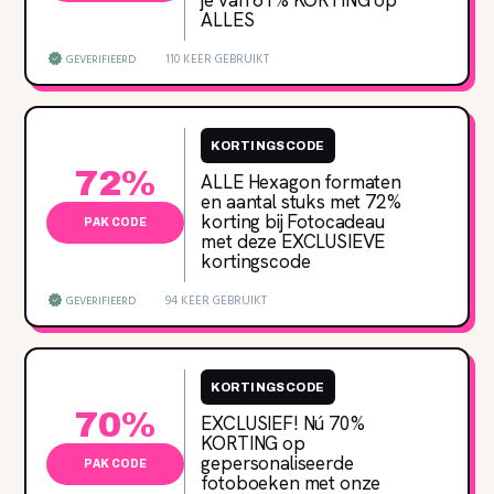
je van 61‌% KORTING op
ALLES
110 KEER GEBRUIKT
GEVERIFIEERD
KORTINGSCODE
72%
ALLE Hexagon formaten
en aantal stuks met 72‌%
korting bij Fotocadeau
PAK CODE
met deze EXCLUSIEVE
kortingscode
94 KEER GEBRUIKT
GEVERIFIEERD
KORTINGSCODE
70%
EXCLUSIEF! Nú 70‌%
KORTING op
gepersonaliseerde
PAK CODE
fotoboeken met onze