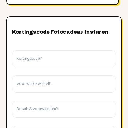
Kortingscode Fotocadeau insturen
Kortingscode
Winkel
Details
&
voorwaarden
Einddatum