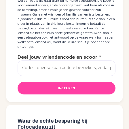
wel een route die daar dicht bij komt: de cadeaubon. Die koop je
voor iemand anders, en de ontvanger verzilvert hem als code in
de bestelling, precies zoals je een gewone voucher zou
invoeren. Ga je met vrienden of familie samen iets bestellen,
bijvoorbeeld drie muurcirkels voor drie huizen, zet die dan in één
order in plaats van in drie losse bestellingen: je betaalt de
bezorgkosten dan één keer in plaats van drie keer. Ken je
iemand die net een huis heeft gekocht of gaat trouwen, dan is
een cadeaubon ook het antwoord op de vraag welk formaat en
welke foto iemand wil, want die keuze schuif je door naar de
ontvanger.
Deel jouw vriendencode en scoor
*
INSTUREN
Waar de echte besparing bij
Fotocadeau zit