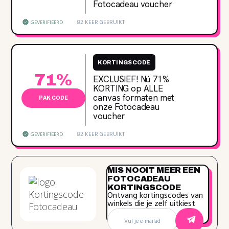
Fotocadeau voucher
82 KEER GEBRUIKT
GEVERIFIEERD
KORTINGSCODE
71%
EXCLUSIEF! Nú 71‌%
KORTING op ALLE
canvas formaten met
PAK CODE
onze Fotocadeau
voucher
82 KEER GEBRUIKT
GEVERIFIEERD
MIS NOOIT MEER EEN
FOTOCADEAU
KORTINGSCODE
Ontvang kortingscodes van
winkels die je zelf uitkiest