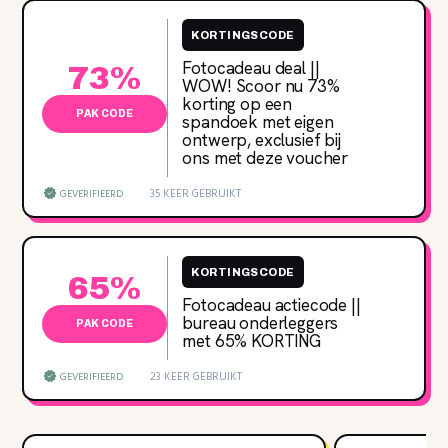
KORTINGSCODE
Fotocadeau deal ||
73%
WOW! Scoor nu 73‌%
korting op een
PAK CODE
spandoek met eigen
ontwerp, exclusief bij
ons met deze voucher
35 KEER GEBRUIKT
GEVERIFIEERD
KORTINGSCODE
65%
Fotocadeau actiecode ||
bureau onderleggers
PAK CODE
met 65‌% KORTING
23 KEER GEBRUIKT
GEVERIFIEERD