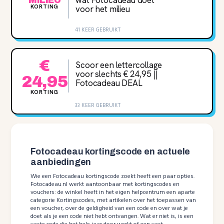
MILIEU
KORTING
voor het milieu
41 KEER GEBRUIKT
€
Scoor een lettercollage
voor slechts € 24,95 ||
24,95
Fotocadeau DEAL
KORTING
33 KEER GEBRUIKT
Fotocadeau kortingscode en actuele
aanbiedingen
Wie een Fotocadeau kortingscode zoekt heeft een paar opties.
Fotocadeau.nl werkt aantoonbaar met kortingscodes en
vouchers: de winkel heeft in het eigen helpcentrum een aparte
categorie Kortingscodes, met artikelen over het toepassen van
een voucher, over de geldigheid van een code en over wat je
doet als je een code niet hebt ontvangen. Wat er niet is, is een