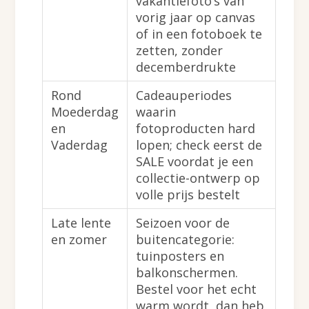
vakantiefoto’s van
vorig jaar op canvas
of in een fotoboek te
zetten, zonder
decemberdrukte
Rond
Cadeauperiodes
Moederdag
waarin
en
fotoproducten hard
Vaderdag
lopen; check eerst de
SALE voordat je een
collectie-ontwerp op
volle prijs bestelt
Late lente
Seizoen voor de
en zomer
buitencategorie:
tuinposters en
balkonschermen.
Bestel voor het echt
warm wordt, dan heb