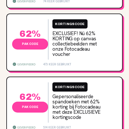
74 KEER GEBRUIKT
GEVERIFIEERD
KORTINGSCODE
62%
EXCLUSIEF! Nú 62‌%
KORTING op canvas
collectiebeelden met
PAK CODE
onze Fotocadeau
voucher
473 KEER GEBRUIKT
GEVERIFIEERD
KORTINGSCODE
62%
Gepersonaliseerde
spandoeken met 62‌%
korting bij Fotocadeau
PAK CODE
met deze EXCLUSIEVE
kortingscode
514 KEER GEBRUIKT
GEVERIFIEERD