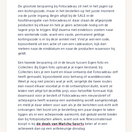
De grootste besparing bij Fotocadeau zit niet in het jagen op
een kortingscode, maar in het bestellen op het juiste moment
via de juiste ingang. Begin altijd bij de SALE in de
hoofdnavigatie van fotocadeau.nl: daar staan de afgeprijsde
producten bij elkaar en heb je geen actiecode nodig om de
lagere prijs te krijgen. Blijf daarna niet eindeloos zoeken naar
een werkende code, want een vaste, permanent geldige
kortingscode is er bij deze winkel niet. Vind je wel een code,
bijvoorbeeld uit een actie of van een cadeaubon, kijk dan
meteen naar de einddatum en naar de producten waarvoor hij
geldt.
Een tweede besparing zit in de keuze tussen Eigen foto en
Collecties. Bij Eigen foto upload je je eigen bestand; bij
Collecties kies je een kant-en-klaar ontwerp dat Fotocadeau zelf
heeft gemaakt, bijvoorbeeld voor behang of wanddecoratie.
Weet je nog niet precies wat je wilt, vergelijk die twee routes
dan naast elkaar voordat je in de ontwerptool duikt, want ze
leiden niet altijd tot dezelfde prijs voor hetzelfde formaat. Kijk
daarnaast voor je bestelt of Fotocadeau een nieuwsbrief of
actiepagina heeft waarop een aanbieding wordt aangekondigd,
en meld je daar alleen voor aan als je die berichten ook echt wilt
ontvangen. Het loont om je bestelling een paar dagen te laten
liggen als er een actieperiode aankomt; dat geduld werkt breder
dan bij fotoproducten alleen, want ook wie fitnessmateriaal
koopt is bij
de deals van Matchu Sports
beter af in een
actieweek dan op een willekeurige dinsdag.