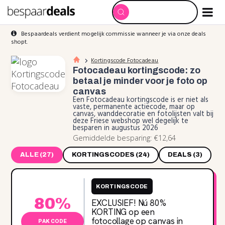
Bespaardeals verdient mogelijk commissie wanneer je via onze deals
shopt.
Kortingscode Fotocadeau
Fotocadeau kortingscode: zo
betaal je minder voor je foto op
canvas
Een Fotocadeau kortingscode is er niet als
vaste, permanente actiecode, maar op
canvas, wanddecoratie en fotolijsten valt bij
deze Friese webshop wel degelijk te
besparen in augustus 2026
Gemiddelde besparing: €12,64
ALLE (27)
KORTINGSCODES (24)
DEALS (3)
KORTINGSCODE
80%
EXCLUSIEF! Nú 80‌%
KORTING op een
fotocollage op canvas in
PAK CODE