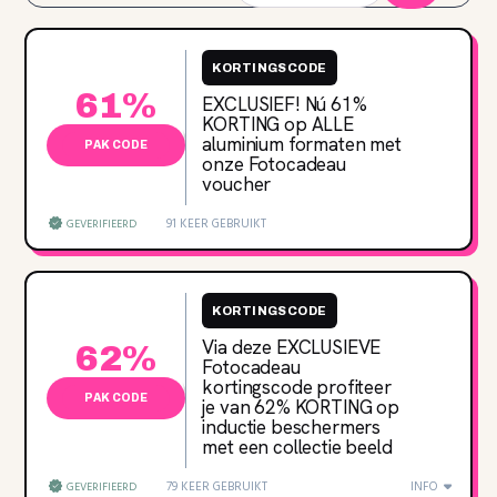
KORTINGSCODE
61%
EXCLUSIEF! Nú 61‌%
KORTING op ALLE
aluminium formaten met
PAK CODE
onze Fotocadeau
voucher
91 KEER GEBRUIKT
GEVERIFIEERD
KORTINGSCODE
Via deze EXCLUSIEVE
62%
Fotocadeau
kortingscode profiteer
PAK CODE
je van 62‌% KORTING op
inductie beschermers
met een collectie beeld
79 KEER GEBRUIKT
INFO
GEVERIFIEERD