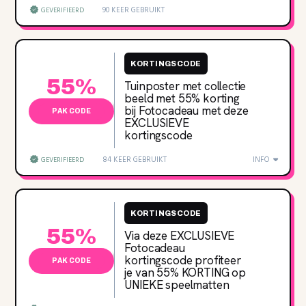
90 KEER GEBRUIKT
GEVERIFIEERD
KORTINGSCODE
55%
Tuinposter met collectie
beeld met 55‌% korting
bij Fotocadeau met deze
PAK CODE
EXCLUSIEVE
kortingscode
84 KEER GEBRUIKT
INFO
GEVERIFIEERD
KORTINGSCODE
55%
Via deze EXCLUSIEVE
Fotocadeau
kortingscode profiteer
PAK CODE
je van 55‌% KORTING op
UNIEKE speelmatten