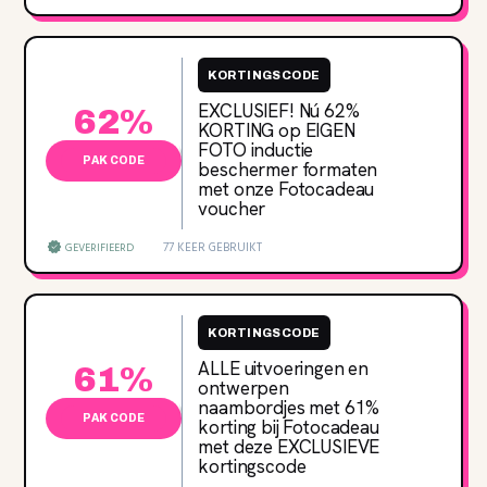
KORTINGSCODE
EXCLUSIEF! Nú 62‌%
62%
KORTING op EIGEN
FOTO inductie
PAK CODE
beschermer formaten
met onze Fotocadeau
voucher
77 KEER GEBRUIKT
GEVERIFIEERD
KORTINGSCODE
ALLE uitvoeringen en
61%
ontwerpen
naambordjes met 61‌%
PAK CODE
korting bij Fotocadeau
met deze EXCLUSIEVE
kortingscode