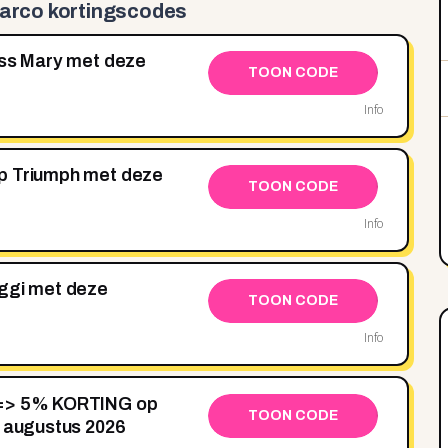
marco kortingscodes
iss Mary met deze
TOON CODE
Info
p Triumph met deze
TOON CODE
Info
oggi met deze
TOON CODE
Info
 => 5% KORTING op
TOON CODE
n augustus 2026