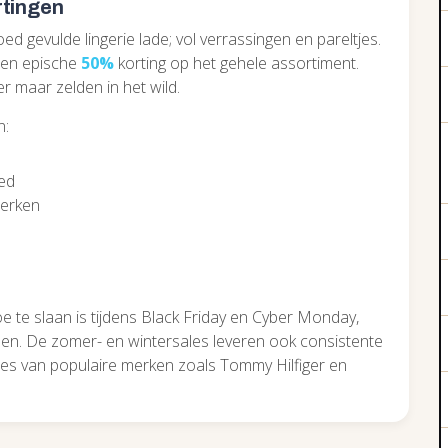
rtingen
d gevulde lingerie lade; vol verrassingen en pareltjes.
een epische
50%
korting op het gehele assortiment.
r maar zelden in het wild.
n:
oed
merken
e te slaan is tijdens Black Friday en Cyber Monday,
n. De zomer- en wintersales leveren ook consistente
ies van populaire merken zoals Tommy Hilfiger en