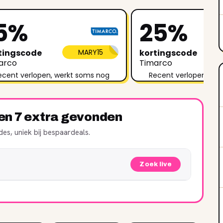
5%
25%
tingscode
MARY15
kortingscode
arco
Timarco
ecent verlopen, werkt soms nog
Recent verlopen, we
ren 7 extra gevonden
es, uniek bij bespaardeals.
Zoek live