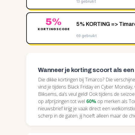
13 gebruikt
5%
5% KORTING => Timarc
KORTINGSCODE
69 gebruikt
Wanneer je korting scoort als een
Die dikke kortingen bij Timarco? Die verschijne
vind je tijdens Black Friday en Cyber Monday,
Bliksems, da’s veul geld! Ook tijdens de seiz
op afprijzingen tot wel
60%
op merken als Tomm
nieuwsbrief krijg je vaak direct een welkomst
scherp in de gaten; jij hoeft alleen maar de ch