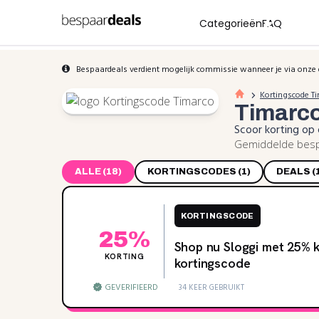
Categorieën
FAQ
Bespaardeals verdient mogelijk commissie wanneer je via onze 
Kortingscode T
Timarc
Scoor korting op
Gemiddelde bespa
ALLE (18)
KORTINGSCODES (1)
DEALS (
KORTINGSCODE
25%
Shop nu Sloggi met 25‌% k
KORTING
kortingscode
GEVERIFIEERD
34 KEER GEBRUIKT