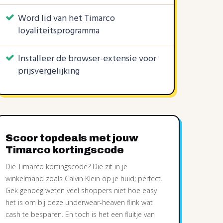
Word lid van het Timarco
loyaliteitsprogramma
2 KORTINGSCODES
KORTINGSCODES
2 KORTINGSCODES
Installeer de browser-extensie voor
20%
20%
20%
€30
€10
10%
€5
|
|
|
|
prijsvergelijking
Scoor topdeals met jouw
Timarco kortingscode
Die Timarco kortingscode? Die zit in je
winkelmand zoals Calvin Klein op je huid; perfect.
Gek genoeg weten veel shoppers niet hoe easy
het is om bij deze underwear-heaven flink wat
cash te besparen. En toch is het een fluitje van