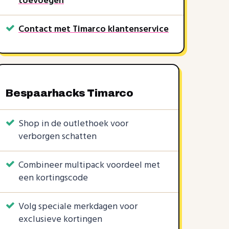
toevoegen
25%
Contact met Timarco klantenservice
SLOGGI25
kortingscode
automati
Timarco
rkt soms nog
Recent verlopen, werkt soms nog
Bespaarhacks Timarco
Shop in de outlethoek voor
verborgen schatten
Combineer multipack voordeel met
een kortingscode
Volg speciale merkdagen voor
exclusieve kortingen