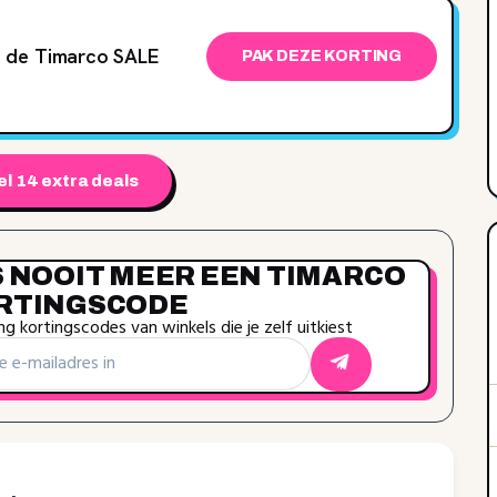
 de Timarco SALE
PAK DEZE KORTING
l 14 extra deals
S NOOIT MEER EEN TIMARCO
RTINGSCODE
g kortingscodes van winkels die je zelf uitkiest