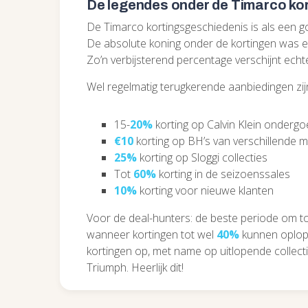
De legendes onder de Timarco ko
De Timarco kortingsgeschiedenis is als een goe
De absolute koning onder de kortingen was 
Zo’n verbijsterend percentage verschijnt echte
Wel regelmatig terugkerende aanbiedingen zij
15-
20%
korting op Calvin Klein onderg
€10
korting op BH’s van verschillende 
25%
korting op Sloggi collecties
Tot
60%
korting in de seizoenssales
10%
korting voor nieuwe klanten
Voor de deal-hunters: de beste periode om to
wanneer kortingen tot wel
40%
kunnen oplope
kortingen op, met name op uitlopende collect
Triumph. Heerlijk dit!