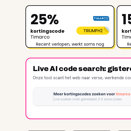
25%
1
kortingscode
TRIUMPH2
kor
Timarco
Tim
Recent verlopen, werkt soms nog
R
Live AI code search: giste
Onze tool scant het web naar verse, werkende cod
Meer kortingscodes zoeken voor
timarco
Live zoeken vindt gemiddeld 3-5 extra codes