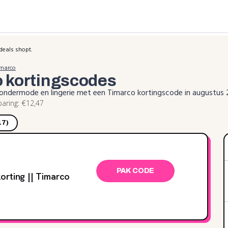
deals shopt.
imarco
o
kortingscodes
 ondermode en lingerie met een Timarco kortingscode in augustus
ring: €12,47
17)
PAK CODE
orting || Timarco