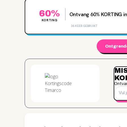
60%
Ontvang 60% KORTING in
KORTING
36 KEER GEBRUIKT
Ontgrende
MI
KO
Ontvan