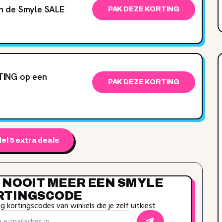
n de Smyle SALE
PAK DEZE KORTING
TING op een
PAK DEZE KORTING
el 5 extra deals
 NOOIT MEER EEN SMYLE
RTINGSCODE
 kortingscodes van winkels die je zelf uitkiest