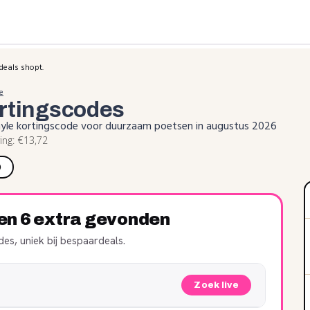
deals shopt.
e
rtingscodes
myle kortingscode voor duurzaam poetsen in augustus 2026
ng: €13,72
)
ren 6 extra gevonden
es, uniek bij bespaardeals.
Zoek live