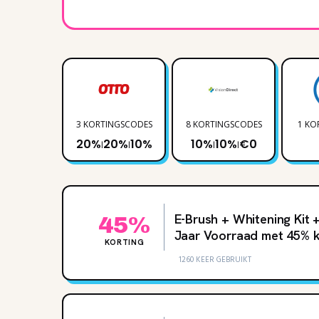
3 KORTINGSCODES
8 KORTINGSCODES
1 KO
20%
20%
10%
10%
10%
€0
|
|
|
|
E-Brush + Whitening Kit 
45%
Jaar Voorraad met 45‌% k
KORTING
1260 KEER GEBRUIKT