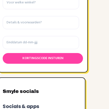
Details
&
voorwaarden
Einddatum
Smyle socials
Socials & apps