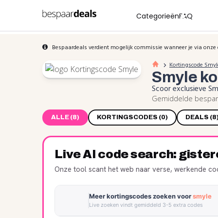
Categorieën
FAQ
Bespaardeals verdient mogelijk commissie wanneer je via onze 
Kortingscode Smyl
Smyle
ko
Scoor exclusieve S
Gemiddelde bespari
ALLE (8)
KORTINGSCODES (0)
DEALS (8
Live AI code search: giste
Onze tool scant het web naar verse, werkende cod
Meer kortingscodes zoeken voor
smyle
Live zoeken vindt gemiddeld 3-5 extra codes