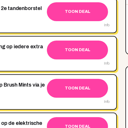
e 2e tandenborstel
TOON DEAL
Info
ng op iedere extra
TOON DEAL
Info
 Brush Mints via je
TOON DEAL
Info
 op de elektrische
TOON DEAL