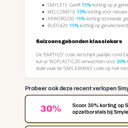
SMYLE15: Geeft
15%
korting op je gehe
WELCOME10:
10%
korting voor nieuwe
AKWGR0230:
15%
korting storewide, g
BUDS420:
15%
korting op geselecteer
Seizoensgebonden klassiekers
De ‘EARTH25’ code verschijnt jaarlijks rond E
kun je ‘NOPLASTIC20’ verwachten voor
20%
k
duikt vaak de ‘SMILE4XMAS’ code op met mi
Probeer ook deze recent
verlopen Smy
Scoor 30% korting op
30%
opzetborstels bij Smyl