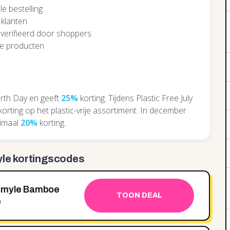
le bestelling
 klanten
everifieerd door shoppers
de producten
arth Day en geeft
25%
korting. Tijdens Plastic Free July
orting op het plastic-vrije assortiment. In december
nimaal
20%
korting.
le kortingscodes
 Smyle Bamboe
TOON DEAL
e