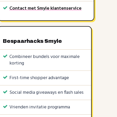
Contact met Smyle klantenservice
Bespaarhacks Smyle
KORTINGSCODES
1 KORTINGSCODE
1 KORTINGSCODE
10%
€5
€10
5%
|
Combineer bundels voor maximale
korting
First-time shopper advantage
Social media giveaways en flash sales
Vrienden invitatie programma