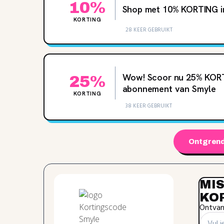
10%
Shop met 10‌% KORTING i
KORTING
28 KEER GEBRUIKT
Wow! Scoor nu 25‌% KOR
25%
abonnement van Smyle
KORTING
38 KEER GEBRUIKT
Ontgrend
MIS
KO
Ontvang