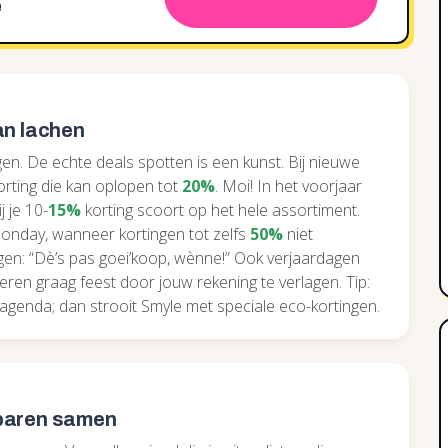
e
an lachen
en. De echte deals spotten is een kunst. Bij nieuwe
korting die kan oplopen tot
20%
. Moi! In het voorjaar
j je 10-
15%
korting scoort op het hele assortiment.
Monday, wanneer kortingen tot zelfs
50%
niet
en: “Dè’s pas goei’koop, wènne!” Ook verjaardagen
en graag feest door jouw rekening te verlagen. Tip:
e agenda; dan strooit Smyle met speciale eco-kortingen.
sparen samen