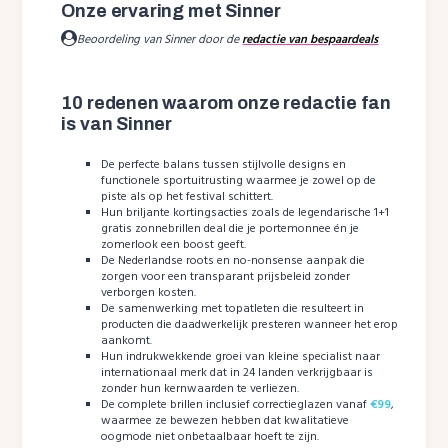
Onze ervaring met Sinner
Beoordeling van Sinner door de
redactie van bespaardeals
10 redenen waarom onze redactie fan
is van Sinner
De perfecte balans tussen stijlvolle designs en
functionele sportuitrusting waarmee je zowel op de
piste als op het festival schittert.
Hun briljante kortingsacties zoals de legendarische 1+1
gratis zonnebrillen deal die je portemonnee én je
zomerlook een boost geeft.
De Nederlandse roots en no-nonsense aanpak die
zorgen voor een transparant prijsbeleid zonder
verborgen kosten.
De samenwerking met topatleten die resulteert in
producten die daadwerkelijk presteren wanneer het erop
aankomt.
Hun indrukwekkende groei van kleine specialist naar
internationaal merk dat in 24 landen verkrijgbaar is
zonder hun kernwaarden te verliezen.
De complete brillen inclusief correctieglazen vanaf
€99
,
waarmee ze bewezen hebben dat kwalitatieve
oogmode niet onbetaalbaar hoeft te zijn.