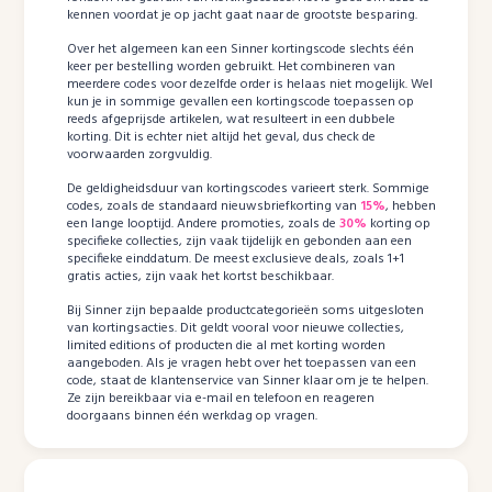
kennen voordat je op jacht gaat naar de grootste besparing.
Over het algemeen kan een Sinner kortingscode slechts één
keer per bestelling worden gebruikt. Het combineren van
meerdere codes voor dezelfde order is helaas niet mogelijk. Wel
kun je in sommige gevallen een kortingscode toepassen op
reeds afgeprijsde artikelen, wat resulteert in een dubbele
korting. Dit is echter niet altijd het geval, dus check de
voorwaarden zorgvuldig.
De geldigheidsduur van kortingscodes varieert sterk. Sommige
codes, zoals de standaard nieuwsbriefkorting van
15%
, hebben
een lange looptijd. Andere promoties, zoals de
30%
korting op
specifieke collecties, zijn vaak tijdelijk en gebonden aan een
specifieke einddatum. De meest exclusieve deals, zoals 1+1
gratis acties, zijn vaak het kortst beschikbaar.
Bij Sinner zijn bepaalde productcategorieën soms uitgesloten
van kortingsacties. Dit geldt vooral voor nieuwe collecties,
limited editions of producten die al met korting worden
aangeboden. Als je vragen hebt over het toepassen van een
code, staat de klantenservice van Sinner klaar om je te helpen.
Ze zijn bereikbaar via e-mail en telefoon en reageren
doorgaans binnen één werkdag op vragen.