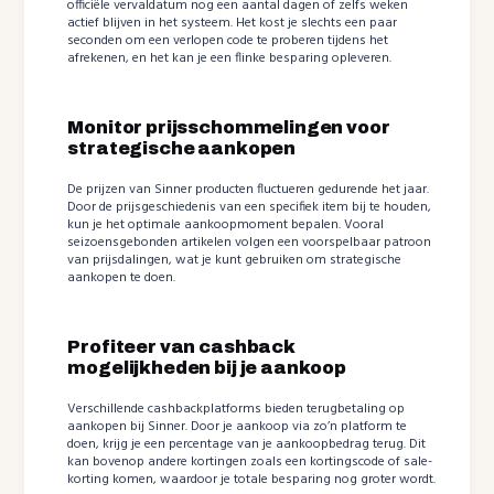
officiële vervaldatum nog een aantal dagen of zelfs weken
actief blijven in het systeem. Het kost je slechts een paar
seconden om een verlopen code te proberen tijdens het
afrekenen, en het kan je een flinke besparing opleveren.
Monitor prijsschommelingen voor
strategische aankopen
De prijzen van Sinner producten fluctueren gedurende het jaar.
Door de prijsgeschiedenis van een specifiek item bij te houden,
kun je het optimale aankoopmoment bepalen. Vooral
seizoensgebonden artikelen volgen een voorspelbaar patroon
van prijsdalingen, wat je kunt gebruiken om strategische
aankopen te doen.
Profiteer van cashback
mogelijkheden bij je aankoop
Verschillende cashbackplatforms bieden terugbetaling op
aankopen bij Sinner. Door je aankoop via zo’n platform te
doen, krijg je een percentage van je aankoopbedrag terug. Dit
kan bovenop andere kortingen zoals een kortingscode of sale-
korting komen, waardoor je totale besparing nog groter wordt.