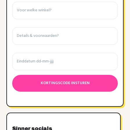
Winkel
Details
&
voorwaarden
Einddatum
Datumnotatie:DD
dash
MM
dash
JJJJ
Sinner socials