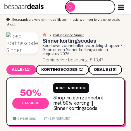
Bespaardeals verdient mogelijk commissie wanneer je via onze deals
shopt.
Kortingscode Sinner
Sinner
kortingscodes
Sportieve zonnebrillen voordelig shoppen?
Gebruik een Sinner kortingscode in
augustus 2026
Gemiddelde besparing: € 13,47
ALLE (11)
KORTINGSCODES (1)
DEALS (10)
KORTINGSCODE
50%
Shop nu een zonnebril
met 50‌% korting ||
PAK CODE
Sinner kortingscode
37 KEER GEBRUIKT
GEVERIFIEERD