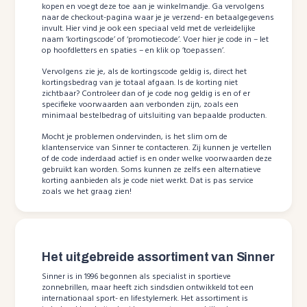
kopen en voegt deze toe aan je winkelmandje. Ga vervolgens
naar de checkout-pagina waar je je verzend- en betaalgegevens
invult. Hier vind je ook een speciaal veld met de verleidelijke
naam ‘kortingscode’ of ‘promotiecode’. Voer hier je code in – let
op hoofdletters en spaties – en klik op ’toepassen’.
Vervolgens zie je, als de kortingscode geldig is, direct het
kortingsbedrag van je totaal afgaan. Is de korting niet
zichtbaar? Controleer dan of je code nog geldig is en of er
specifieke voorwaarden aan verbonden zijn, zoals een
minimaal bestelbedrag of uitsluiting van bepaalde producten.
Mocht je problemen ondervinden, is het slim om de
klantenservice van Sinner te contacteren. Zij kunnen je vertellen
of de code inderdaad actief is en onder welke voorwaarden deze
gebruikt kan worden. Soms kunnen ze zelfs een alternatieve
korting aanbieden als je code niet werkt. Dat is pas service
zoals we het graag zien!
Het uitgebreide assortiment van Sinner
Sinner is in 1996 begonnen als specialist in sportieve
zonnebrillen, maar heeft zich sindsdien ontwikkeld tot een
internationaal sport- en lifestylemerk. Het assortiment is