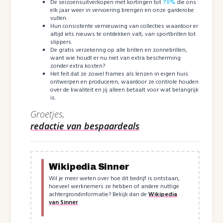
De seizoensuitverkopen met kortingen tot
70%
die ons
elk jaar weer in vervoering brengen en onze garderobe
vullen.
Hun consistente vernieuwing van collecties waardoor er
altijd iets nieuws te ontdekken valt, van sportbrillen tot
slippers.
De gratis verzekering op alle brillen en zonnebrillen,
want wie houdt er nu niet van extra bescherming
zonder extra kosten?
Het feit dat ze zowel frames als lenzen in eigen huis
ontwerpen en produceren, waardoor ze controle houden
over de kwaliteit en jij alleen betaalt voor wat belangrijk
is.
Groetjes,
redactie van bespaardeals
Wikipedia Sinner
Wil je meer weten over hoe dit bedrijf is ontstaan,
hoeveel werknemers ze hebben of andere nuttige
achtergrondinformatie? Bekijk dan de
Wikipedia
van Sinner