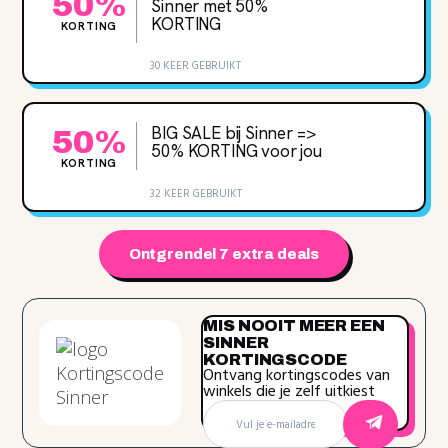
50%
Sinner met 50‌%
KORTING
KORTING
30 KEER GEBRUIKT
BIG SALE bij Sinner =>
50%
50‌% KORTING voor jou
KORTING
32 KEER GEBRUIKT
Ontgrendel 7 extra deals
MIS NOOIT MEER EEN
SINNER
KORTINGSCODE
Ontvang kortingscodes van
winkels die je zelf uitkiest