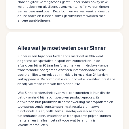
Naast digitale kortingscodes geeft Sinner soms ook fysieke
kortingsbonnen uit tijdens evenementen of in verpakkingen
van eerdere aankopen. Deze bonnen werken vaak anders dan
online codes en kunnen soms gecombineerd worden met
andere aanbiedingen.
Alles wat je moet weten over Sinner
Sinner is een bijzonder Nederlands merk dat in 1996 werd
opgericht als specialist in sportieve zonnebrillen. In de
afgelopen bijna 30 jaar heeft het merk een indrukwekkende
transformatie doorgemaakt tot een internationaal erkend
sport- en lifestylemerk dat inmiddels in meer dan 24 landen
verkrijgbaar is. De combinatie van innovatie, kwaliteit, prestatie
en stijl vormt de kern van het Sinner DNA.
Wat Sinner onderscheidt van veel concurrenten is hun directe
betrokkenheid bij het ontwerp- en productieproces. Ze
ontwerpen hun producten in samenwerking met topatleten en
toonaangevende kunstenaars, wat resulteert in zowel
functionele als stijlvolle items. Daarbij werken ze zonder
tussenhandelaren, waardoor ze transparante prijzen kunnen
hanteren en jij alleen betaalt voor wat belangrijk is:
kwaliteitsproducten.