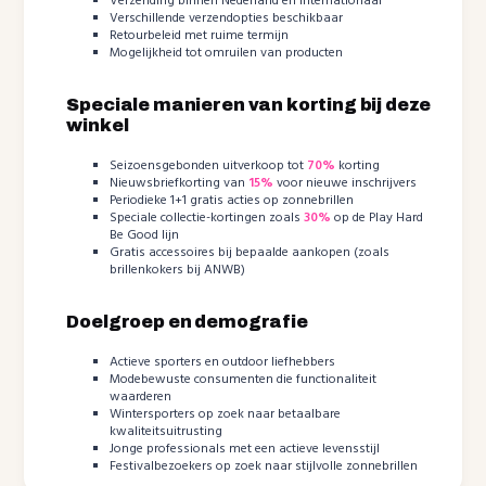
Verzending binnen Nederland en internationaal
Verschillende verzendopties beschikbaar
Retourbeleid met ruime termijn
Mogelijkheid tot omruilen van producten
Speciale manieren van korting bij deze
winkel
Seizoensgebonden uitverkoop tot
70%
korting
Nieuwsbriefkorting van
15%
voor nieuwe inschrijvers
Periodieke 1+1 gratis acties op zonnebrillen
Speciale collectie-kortingen zoals
30%
op de Play Hard
Be Good lijn
Gratis accessoires bij bepaalde aankopen (zoals
brillenkokers bij ANWB)
Doelgroep en demografie
Actieve sporters en outdoor liefhebbers
Modebewuste consumenten die functionaliteit
waarderen
Wintersporters op zoek naar betaalbare
kwaliteitsuitrusting
Jonge professionals met een actieve levensstijl
Festivalbezoekers op zoek naar stijlvolle zonnebrillen