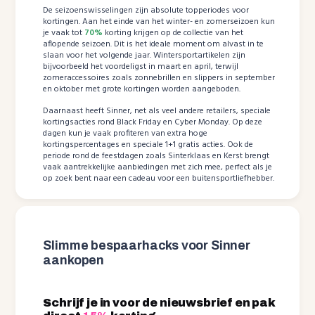
De seizoenswisselingen zijn absolute topperiodes voor
kortingen. Aan het einde van het winter- en zomerseizoen kun
je vaak tot
70%
korting krijgen op de collectie van het
aflopende seizoen. Dit is het ideale moment om alvast in te
slaan voor het volgende jaar. Wintersportartikelen zijn
bijvoorbeeld het voordeligst in maart en april, terwijl
zomeraccessoires zoals zonnebrillen en slippers in september
en oktober met grote kortingen worden aangeboden.
Daarnaast heeft Sinner, net als veel andere retailers, speciale
kortingsacties rond Black Friday en Cyber Monday. Op deze
dagen kun je vaak profiteren van extra hoge
kortingspercentages en speciale 1+1 gratis acties. Ook de
periode rond de feestdagen zoals Sinterklaas en Kerst brengt
vaak aantrekkelijke aanbiedingen met zich mee, perfect als je
op zoek bent naar een cadeau voor een buitensportliefhebber.
Slimme bespaarhacks voor Sinner
aankopen
Schrijf je in voor de nieuwsbrief en pak