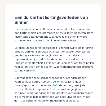
Een duik in het kortingsverleden van
Sinner
Over de jaren heen heeft Sinner een indrukwekkend arsenaal
aan kortingsacties en promoties de revue laten passeren. Deze
historische data geven ons waardevolle inzichten in welke
kortingen we in de toekomst kunnen verwachten.
De absolute topper in populariteit is zonder twijfel de 1+1 gratis
actie op zonnebrillen. Deze actie keert ongeveer twee keer per
jaar terug, vaak aan het begin van het zomerseizoen
(april/mei) en tijdens de uitverkoop aan het eind van de zomer
(augustus/september). Het is een gouden kans om twee brillen
voor de prijs van één te scoren, wat neerkomt op een effectieve
korting van
50%
.
Daarnaast zijn er de seizoensgebonden kortingen die een
voorspelbaar patroon volgen. De wintercollectie gaat in
maart/april met kortingen tot
70%
de deur uit, terwijl de
zomercollectie in september/oktober met vergelijkbare
kortingen wordt aangeboden. De grootste kortingspercentages
zie je meestal in de laatste fase van deze uitverkopen, maar
dan is de keuze in maten en modellen vaak beperkt.