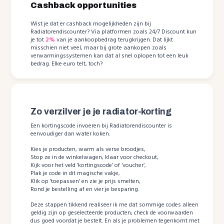
Cashback opportunities
Wist je dat er cashback mogelijkheden zijn bij
Radiatorendiscounter? Via platformen zoals 24/7 Discount kun
je tot
2%
van je aankoopbedrag terugkrijgen. Dat lijkt
misschien niet veel, maar bij grote aankopen zoals
verwarmingssystemen kan dat al snel oplopen tot een leuk
bedrag. Elke euro telt, toch?
Zo verzilver je je radiator-korting
Een kortingscode invoeren bij Radiatorendiscounter is
eenvoudiger dan water koken.
Kies je producten, warm als verse broodjes,
Stop ze in de winkelwagen, klaar voor checkout,
Kijk voor het veld ‘kortingscode’ of ‘voucher’,
Plak je code in dit magische vakje,
Klik op ’toepassen’ en zie je prijs smelten,
Rond je bestelling af en vier je besparing.
Deze stappen tikkend realiseer ik me dat sommige codes alleen
geldig zijn op geselecteerde producten; check de voorwaarden
dus goed voordat je bestelt. En als je problemen tegenkomt met