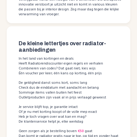
innovatie verstoort je uitzicht niet en komt in various kleuren
die passen bij je interior design. Zeg maar dag tegen die lelijke
verwarming van vroeger.
De kleine lettertjes over radiator-
aanbiedingen
In het land van kortingen en deals
Heeft Radiatorendiscounter eigen regels en verhalen
Combineren van codes? Dat gaat niet; kies wijs
Één voucher per keer; één kans op korting, één prijs
De geldigheid danst soms kort, soms lang
Check dus de einddatum met aandacht en belang
Sommige items vallen buiten het feest
Outletproducten zijn vaak al in prijs verlaagd geweest
Je service blijft top; je garantie intact
Of je nu met korting koopt of de volle mep exact
Heb je toch vragen over wat kan en mag?
De klantenservice helpt je, elke werkdag
Geen zorgen als je bestelling boven
€50
gaat
Dan komt je radiator gratis naar je toe, op tijd en zonder haat