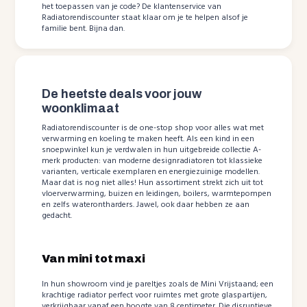
het toepassen van je code? De klantenservice van
Radiatorendiscounter staat klaar om je te helpen alsof je
familie bent. Bijna dan.
De heetste deals voor jouw
woonklimaat
Radiatorendiscounter is de one-stop shop voor alles wat met
verwarming en koeling te maken heeft. Als een kind in een
snoepwinkel kun je verdwalen in hun uitgebreide collectie A-
merk producten: van moderne designradiatoren tot klassieke
varianten, verticale exemplaren en energiezuinige modellen.
Maar dat is nog niet alles! Hun assortiment strekt zich uit tot
vloerverwarming, buizen en leidingen, boilers, warmtepompen
en zelfs waterontharders. Jawel, ook daar hebben ze aan
gedacht.
Van mini tot maxi
In hun showroom vind je pareltjes zoals de Mini Vrijstaand; een
krachtige radiator perfect voor ruimtes met grote glaspartijen,
verkrijgbaar vanaf een hoogte van 8 centimeter. Die disruptieve