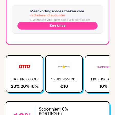
Meer kortingscodes zoeken voor
radiatorendiscounter
Live zoeken vindt gemiddeld 3-5 extra codes
Zoek live
3 KORTINGSCODES
1 KORTINGSCODE
1 KORTINGSCOD
20%
20%
10%
€10
10%
|
|
Scoor hier 10%
KORTING bij