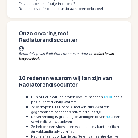
En zit er toch een foutje in de deal?
Bedenktijd van 14 dagen; rustig aan, geen gekrakeel.
Onze ervaring met
Radiatorendiscounter
Beoordeling van Radiatorendiscounter door de
redactie van
bespaardeals
10 redenen waarom wij fan zijn van
Radiatorendiscounter
Hun outlet biedt radiatoren voor minder dan
€100
; dat is
pas budget-friendly warmte!
Ze verkopen uitsluitend A-merken, dus kwaliteit
gegarandeerd zonder premium prijskaartje.
De verzending is gratis bij bestellingen boven
€50
; een
service die we waarderen…
Ze hebben een showroom waar je alles kunt bekijken
én vakkundig advies krijgt.
Het hele jaar door kun je profiteren van aantrekkelijke