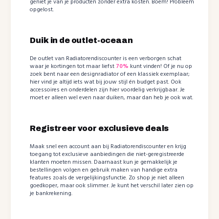
geniet je van je producten zonder extra kosten. Boem! Probleem
opgelost.
Duik in de outlet-oceaan
De outlet van Radiatorendiscounter is een verborgen schat
waar je kortingen tot maar liefst
70%
kunt vinden! Of je nu op
zoek bent naar een designradiator of een klassiek exemplaar;
hier vind je altijd iets wat bij jouw stijl én budget past. Ook
accessoires en onderdelen zijn hier voordelig verkrijgbaar. Je
moet er alleen wel even naar duiken, maar dan heb je ook wat.
Registreer voor exclusieve deals
Maak snel een account aan bij Radiatorendiscounter en krijg
toegang tot exclusieve aanbiedingen die niet-geregistreerde
klanten moeten missen. Daarnaast kun je gemakkelijk je
bestellingen volgen en gebruik maken van handige extra
features zoals de vergelijkingsfunctie. Zo shop je niet alleen
goedkoper, maar ook slimmer. Je kunt het verschil later zien op
je bankrekening.