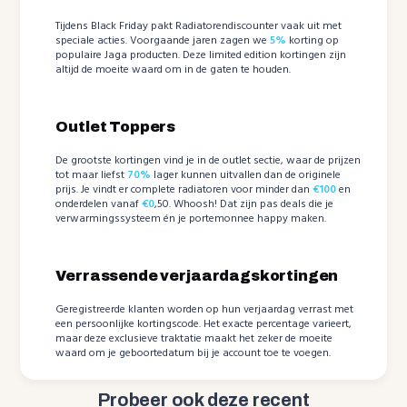
Tijdens Black Friday pakt Radiatorendiscounter vaak uit met
speciale acties. Voorgaande jaren zagen we
5%
korting op
populaire Jaga producten. Deze limited edition kortingen zijn
altijd de moeite waard om in de gaten te houden.
Outlet Toppers
De grootste kortingen vind je in de outlet sectie, waar de prijzen
tot maar liefst
70%
lager kunnen uitvallen dan de originele
prijs. Je vindt er complete radiatoren voor minder dan
€100
en
onderdelen vanaf
€0
,50. Whoosh! Dat zijn pas deals die je
verwarmingssysteem én je portemonnee happy maken.
Verrassende verjaardagskortingen
Geregistreerde klanten worden op hun verjaardag verrast met
een persoonlijke kortingscode. Het exacte percentage varieert,
maar deze exclusieve traktatie maakt het zeker de moeite
waard om je geboortedatum bij je account toe te voegen.
Probeer ook deze recent