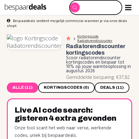
Bespaardeals verdient mogelijk commissie wanneer je via onze deals
shopt.
Kortingscode
Radiatorendiscounter
Radiatorendiscounter
kortingscodes
Scoor radiatorendiscounter
kortingscodes en bespaar tot
10% op jouw warmteoplossing in
augustus 2026
Gemiddelde besparing: €37,82
ALLE (11)
KORTINGSCODES (0)
DEALS (11)
Live AI code search:
gisteren 4 extra gevonden
Onze tool scant het web naar verse, werkende
codes, uniek bij bespaardeals.