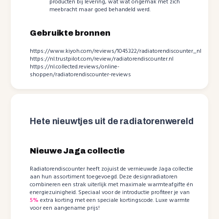
producten bij levering, wat wat ongemak met zich
meebracht maar goed behandeld werd.
Gebruikte bronnen
https://www.kiyoh.com/reviews/1045322/radiatorendiscounter_nl
https://nl.trustpilot.com/review/radiatorendiscounter.nl
https://nl.collected.reviews/online-
shoppen/radiatorendiscounter-reviews
Hete nieuwtjes uit de radiatorenwereld
Nieuwe Jaga collectie
Radiatorendiscounter heeft zojuist de vernieuwde Jaga collectie
aan hun assortiment toegevoegd. Deze designradiatoren
combineren een strak uiterlijk met maximale warmteafgifte én
energiezuinigheid. Speciaal voor de introductie profiteer je van
5%
extra korting met een speciale kortingscode. Luxe warmte
voor een aangename prijs!