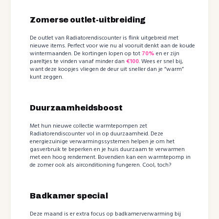
Zomerse outlet-uitbreiding
De outlet van Radiatorendiscounter is flink uitgebreid met
nieuwe items. Perfect voor wie nu al vooruit denkt aan de koude
wintermaanden. De kortingen lopen op tot
70%
en er zijn
pareltjes te vinden vanaf minder dan
€100
. Wees er snel bij,
want deze koopjes vliegen de deur uit sneller dan je “warm”
kunt zeggen.
Duurzaamheidsboost
Met hun nieuwe collectie warmtepompen zet
Radiatorendiscounter vol in op duurzaamheid. Deze
energiezuinige verwarmingssystemen helpen je om het
gasverbruik te beperken en je huis duurzaam te verwarmen
met een hoog rendement. Bovendien kan een warmtepomp in
de zomer ook als airconditioning fungeren. Cool, toch?
Badkamer special
Deze maand is er extra focus op badkamerverwarming bij