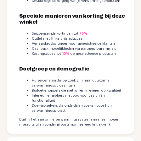
Deskundige bezorging van je verwarmingsproducten
Speciale manieren van korting bij deze
winkel
Seizoenseinde kortingen tot
70%
Outlet met flinke prijsreducties
Verjaardagskortingen voor geregistreerde klanten
Cashback mogelijkheden via partnerprogramma’s
Kortingscodes tot
10%
op geselecteerde producten
Doelgroep en demografie
Huiseigenaren die op zoek zijn naar duurzame
verwarmingsoplossingen
Budget-shoppers die niet willen inleveren op kwaliteit
Interieurliefhebbers met oog voor design én
functionaliteit
Doe-het-zelvers die onderdelen zoeken voor hun
verwarmingsproject
Durf jij het aan om je verwarmingssysteem naar een hoger
niveau te tillen zonder je portemonnee leeg te trekken?