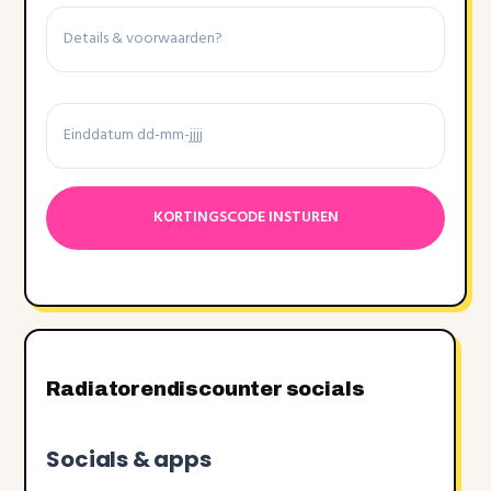
Details
&
voorwaarden
Einddatum
Datumnotatie:DD
dash
MM
dash
JJJJ
Radiatorendiscounter socials
Socials & apps