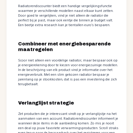
Radiatorendiscounter biedt een handige vergelijkingsfunctie
waarmee je verschillende modellen naast elkaar kunt zetten.
Door goed te vergelijken, vind je niet alleen de radiator die
perfect bij je past, maar ook eentje die binnen je budget valt.
Een beetje extra research kan je tientallen euro’s besparen.
Combineer met energiebesparende
maatregelen
Scoor niet alleen een voordelige radiator, maar bespaar ook op
je energierekening door te kiezen voor energiezuinige modellen.
In de beschrijving van elk product vind je informatie over het
energieverbruik. Met een slim gekozen radiator bespaar je
jarenlang op je stookkosten; dat is pas een investering die zich
terugbetaalt.
Verlanglijst strategie
Zet producten die je interessant vindt op je verlanglijstje na het
aanmaken van een account. Radiatorendiscounter informeert je
wanneer deze items in de aanbieding komen. Zo mis je nooit
een deal op jouw favoriete verwarmingsproducten. Scroll straks
even terug naar de bespaarhack over het registreren voor een