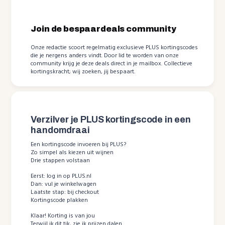
Join de bespaardeals community
Onze redactie scoort regelmatig exclusieve PLUS kortingscodes
die je nergens anders vindt. Door lid te worden van onze
community krijg je deze deals direct in je mailbox. Collectieve
kortingskracht; wij zoeken, jij bespaart.
Verzilver je PLUS kortingscode in een
handomdraai
Een kortingscode invoeren bij PLUS?
Zo simpel als kiezen uit wijnen
Drie stappen volstaan
Eerst: log in op PLUS.nl
Dan: vul je winkelwagen
Laatste stap: bij checkout
Kortingscode plakken
Klaar! Korting is van jou
Terwijl ik dit tik, zie ik prijzen dalen