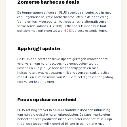
Zomerse barbecue deals
De temperaturen stijgen en PLUS speelt daar perfect op in met
een uitgebreide collectie barbecueproducten in de aanbieding.
Van premium vleessoorten tot vegetarische alternatieven en
verrassende salades. Alle BBQ-liefhebbers kunnen hun hart
ophalen met kortingen tot wel
40%
op geselecteerde items.
App krijgt update
De PLUS app heeft een flinke update gekregen waardoor het
verzilveren van kortingscodes nog eenvoudiger wordt.
Bovendien kun je nu je boodschappenlijstje delen met
huisgenoten, wat het gezamenlijk shoppen een stuk practical
maakt. Een slimme move van PLUS om het digitale shopgedrag
nog verder te stimuleren.
Focus op duurzaamheid
PLUS zet nog sterker in op duurzaamheid door een uitbreiding
van hun biologische huismerkproducten. De supermarktketen
belooft dat deze producten niet alleen beter voor het milieu zijn,
maar ook toegankelijk geprijsd blijven. In combinatie met