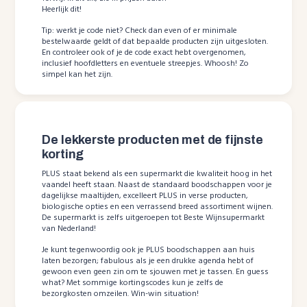
Heerlijk dit!
Tip: werkt je code niet? Check dan even of er minimale
bestelwaarde geldt of dat bepaalde producten zijn uitgesloten.
En controleer ook of je de code exact hebt overgenomen,
inclusief hoofdletters en eventuele streepjes. Whoosh! Zo
simpel kan het zijn.
De lekkerste producten met de fijnste
korting
PLUS staat bekend als een supermarkt die kwaliteit hoog in het
vaandel heeft staan. Naast de standaard boodschappen voor je
dagelijkse maaltijden, excelleert PLUS in verse producten,
biologische opties en een verrassend breed assortiment wijnen.
De supermarkt is zelfs uitgeroepen tot Beste Wijnsupermarkt
van Nederland!
Je kunt tegenwoordig ook je PLUS boodschappen aan huis
laten bezorgen; fabulous als je een drukke agenda hebt of
gewoon even geen zin om te sjouwen met je tassen. En guess
what? Met sommige kortingscodes kun je zelfs de
bezorgkosten omzeilen. Win-win situation!