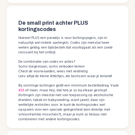
De small print achter PLUS
kortingscodes
Hoewel PLUS een paradijs is voor kortingsjagers, zijn er
natuurlijk wel enkele spelregels. Codes zijn meestal twee
weken geldig; een tijdsbestek dat voorbijgaat als een zoete
croissant bij het ontbijt.
De combinatie van codes en acties?
Soms toegestaan, soms verboden terrein
Check de voorwaarden, wees niet verdrietig
Lees altijd de kleine lettertjes, die beslissen waar je belandt
Bij sommige kortingen geldt een minimum bestelbedrag. Vaak
€25
of meer, maar hey, dat heb je zo bij elkaar geshopt.
Kortingen zijn meestal niet van toepassing op alcoholische
dranken, tabak en babyvoeding; want jawel, daar zijn
wettelijke restricties voor. Je kunt de kortingscodes wel
opsparen voor een speciale gelegenheid (een dinertje met
schoonfamilie misschien?), maar je kunt ze helaas niet
combineren met andere kortingscodes.