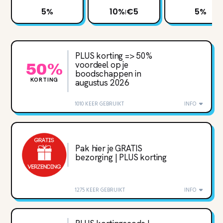
5%
10%
€5
5%
|
PLUS korting => 50%
voordeel op je
50%
boodschappen in
KORTING
augustus 2026
1010 KEER GEBRUIKT
INFO
Pak hier je GRATIS
bezorging | PLUS korting
1275 KEER GEBRUIKT
INFO