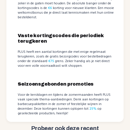
zeker in de gaten moet houden. De absolute banger onder de
kortingscodes is de
€6
korting voor nieuwe klanten. Een mooie
welkomstbonus die je direct laat kennismaken met hun online
besteldienst.
Vaste kortingscodes die periodiek
terugkeren
PLUS heeft een aantal kortingen die met enige regelmaat
terugkeren, zoals de gratis bezorgcodes voor bestelbedragen
onder de standaard
€75
grens. Zeker handig als je niet direct
voor een volle voorraadkast wilt shoppen.
Seizoensgebonden promoties
Voor de kerstdagen en tijdens de zomermaanden heeft PLUS
vaak speciale thema-aanbiedingen. Denk aan kortingen op
barbecuepakketten in de zomer of feestelijke wijnen in
december. Deze kortingen kunnen oplopen tot
25%
op
geselecteerde producten; heerlijk!
Probeer ook deze recent