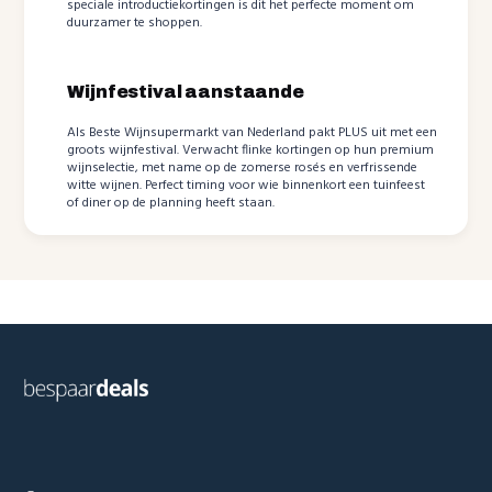
speciale introductiekortingen is dit het perfecte moment om
duurzamer te shoppen.
Wijnfestival aanstaande
Als Beste Wijnsupermarkt van Nederland pakt PLUS uit met een
groots wijnfestival. Verwacht flinke kortingen op hun premium
wijnselectie, met name op de zomerse rosés en verfrissende
witte wijnen. Perfect timing voor wie binnenkort een tuinfeest
of diner op de planning heeft staan.