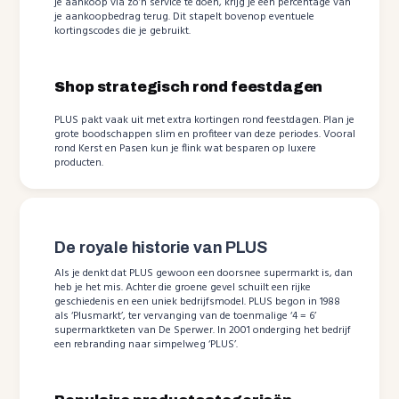
je aankoop via zo’n service te doen, krijg je een percentage van
je aankoopbedrag terug. Dit stapelt bovenop eventuele
kortingscodes die je gebruikt.
Shop strategisch rond feestdagen
PLUS pakt vaak uit met extra kortingen rond feestdagen. Plan je
grote boodschappen slim en profiteer van deze periodes. Vooral
rond Kerst en Pasen kun je flink wat besparen op luxere
producten.
De royale historie van PLUS
Als je denkt dat PLUS gewoon een doorsnee supermarkt is, dan
heb je het mis. Achter die groene gevel schuilt een rijke
geschiedenis en een uniek bedrijfsmodel. PLUS begon in 1988
als ‘Plusmarkt’, ter vervanging van de toenmalige ‘4 = 6’
supermarktketen van De Sperwer. In 2001 onderging het bedrijf
een rebranding naar simpelweg ‘PLUS’.