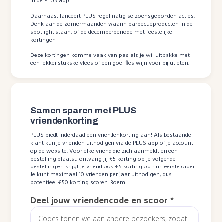
in de PLUS app.
Daarnaast lanceert PLUS regelmatig seizoensgebonden acties.
Denk aan de zomermaanden waarin barbecueproducten in de
spotlight staan, of de decemberperiode met feestelijke
kortingen.
Deze kortingen komme vaak van pas als je wil uitpakke met
een lekker stukske vlees of een goei fles wijn voor bij ut eten.
Samen sparen met PLUS
vriendenkorting
PLUS biedt inderdaad een vriendenkorting aan! Als bestaande
klant kun je vrienden uitnodigen via de PLUS app of je account
op de website. Voor elke vriend die zich aanmeldt en een
bestelling plaatst, ontvang jij €5 korting op je volgende
bestelling en krijgt je vriend ook €5 korting op hun eerste order.
Je kunt maximaal 10 vrienden per jaar uitnodigen, dus
potentieel €50 korting scoren. Boem!
Deel jouw vriendencode en scoor
*