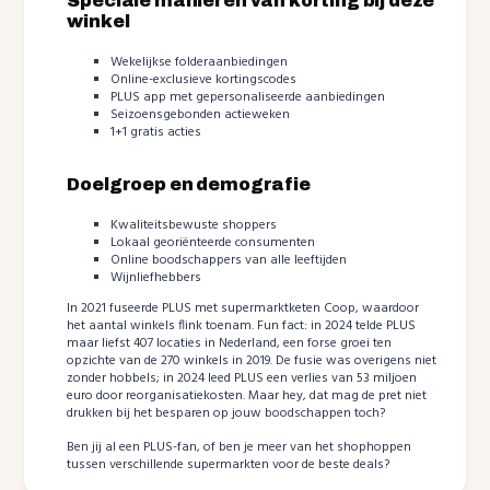
Speciale manieren van korting bij deze
winkel
Wekelijkse folderaanbiedingen
Online-exclusieve kortingscodes
PLUS app met gepersonaliseerde aanbiedingen
Seizoensgebonden actieweken
1+1 gratis acties
Doelgroep en demografie
Kwaliteitsbewuste shoppers
Lokaal georiënteerde consumenten
Online boodschappers van alle leeftijden
Wijnliefhebbers
In 2021 fuseerde PLUS met supermarktketen Coop, waardoor
het aantal winkels flink toenam. Fun fact: in 2024 telde PLUS
maar liefst 407 locaties in Nederland, een forse groei ten
opzichte van de 270 winkels in 2019. De fusie was overigens niet
zonder hobbels; in 2024 leed PLUS een verlies van 53 miljoen
euro door reorganisatiekosten. Maar hey, dat mag de pret niet
drukken bij het besparen op jouw boodschappen toch?
Ben jij al een PLUS-fan, of ben je meer van het shophoppen
tussen verschillende supermarkten voor de beste deals?