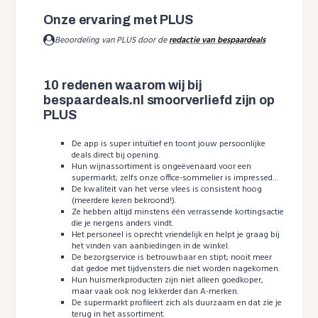
Onze ervaring met PLUS
Beoordeling van PLUS door de
redactie van bespaardeals
10 redenen waarom wij bij
bespaardeals.nl smoorverliefd zijn op
PLUS
De app is super intuïtief en toont jouw persoonlijke
deals direct bij opening.
Hun wijnassortiment is ongeëvenaard voor een
supermarkt; zelfs onze office-sommelier is impressed…
De kwaliteit van het verse vlees is consistent hoog
(meerdere keren bekroond!).
Ze hebben altijd minstens één verrassende kortingsactie
die je nergens anders vindt.
Het personeel is oprecht vriendelijk en helpt je graag bij
het vinden van aanbiedingen in de winkel.
De bezorgservice is betrouwbaar en stipt; nooit meer
dat gedoe met tijdvensters die niet worden nagekomen.
Hun huismerkproducten zijn niet alleen goedkoper,
maar vaak ook nog lekkerder dan A-merken.
De supermarkt profileert zich als duurzaam en dat zie je
terug in het assortiment.