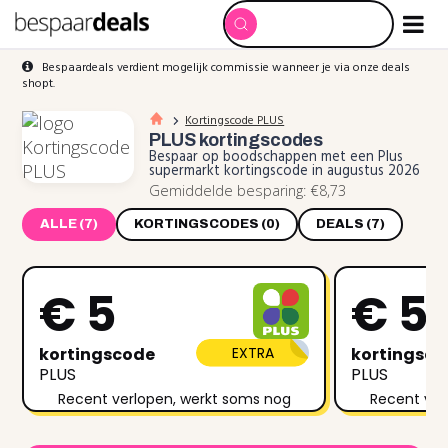
Bespaardeals verdient mogelijk commissie wanneer je via onze deals
shopt.
Kortingscode PLUS
PLUS
kortingscodes
Bespaar op boodschappen met een Plus
supermarkt kortingscode in augustus 2026
Gemiddelde besparing: €8,73
ALLE (7)
KORTINGSCODES (0)
DEALS (7)
€ 5
€ 5
kortingscode
EXTRA
kortingsc
PLUS
PLUS
Recent verlopen, werkt soms nog
Recent ver