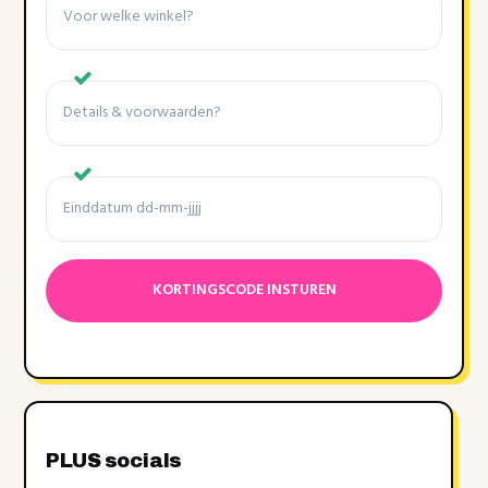
Details
&
voorwaarden
Einddatum
Datumnotatie:DD
dash
MM
dash
JJJJ
PLUS socials