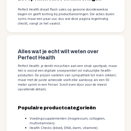
Perfect Health draait flash sales op gewone doordeweekse
dagen en geeft korting bij productlanceringen. Die acties duren
soms maar een paar uur, dus wie deze pagina regelmatig
checkt, vangt ze het vaakst.
Alles wat je echt wilt weten over
Perfect Health
Perfect Health: je denkt misschien aan een strak sportpak, maar
het is vooral een digitale snoepwinkel vol natuurlijke health-
producten. De prijzen variëren van sympathiek tot ‘even slikken’,
maar met de juiste actiecode voelt elke aankoop als een 50
meter sprint in een Ferrari. Scroll even door voor de meest
opvallende details:
Populaire productcategorieën
Voedingssupplementen (magnesium, collageen,
multivitaminen)
Health Checks (bloed, DNA, darm, vitamine)