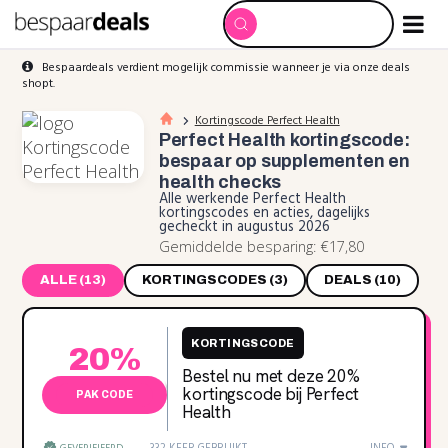
Bespaardeals verdient mogelijk commissie wanneer je via onze deals
shopt.
Kortingscode Perfect Health
Perfect Health kortingscode:
bespaar op supplementen en
health checks
Alle werkende Perfect Health
kortingscodes en acties, dagelijks
gecheckt in augustus 2026
Gemiddelde besparing: €17,80
ALLE (13)
KORTINGSCODES (3)
DEALS (10)
KORTINGSCODE
20%
Bestel nu met deze 20%
kortingscode bij Perfect
PAK CODE
Health
332 KEER GEBRUIKT
INFO