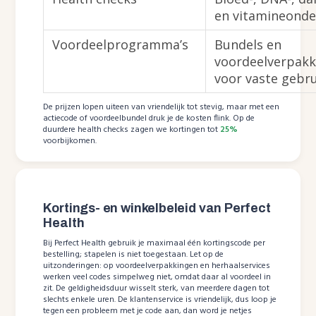
en vitamineond
Voordeelprogramma’s
Bundels en
voordeelverpak
voor vaste gebr
De prijzen lopen uiteen van vriendelijk tot stevig, maar met een
actiecode of voordeelbundel druk je de kosten flink. Op de
duurdere health checks zagen we kortingen tot
25%
voorbijkomen.
Kortings- en winkelbeleid van Perfect
Health
Bij Perfect Health gebruik je maximaal één kortingscode per
bestelling; stapelen is niet toegestaan. Let op de
uitzonderingen: op voordeelverpakkingen en herhaalservices
werken veel codes simpelweg niet, omdat daar al voordeel in
zit. De geldigheidsduur wisselt sterk, van meerdere dagen tot
slechts enkele uren. De klantenservice is vriendelijk, dus loop je
tegen een probleem met je code aan, dan word je netjes