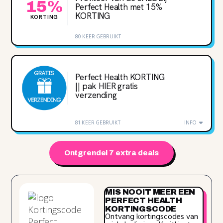
15%
Perfect Health met 15%
KORTING
KORTING
80 KEER GEBRUIKT
Perfect Health KORTING
|| pak HIER gratis
verzending
81 KEER GEBRUIKT
INFO
Ontgrendel 7 extra deals
MIS NOOIT MEER EEN
PERFECT HEALTH
KORTINGSCODE
Ontvang kortingscodes van