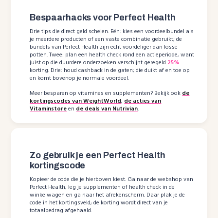
Bespaarhacks voor Perfect Health
Drie tips die direct geld schelen. Eén: kies een voordeelbundel als
je meerdere producten of een vaste combinatie gebruikt; de
bundels van Perfect Health zijn echt voordeliger dan losse
potten. Twee: plan een health check rond een actieperiode, want
juist op die duurdere onderzoeken verschijnt geregeld
25%
korting. Drie: houd cashback in de gaten; die duikt af en toe op
en komt bovenop je normale voordeel.
Meer besparen op vitamines en supplementen? Bekijk ook
de
kortingscodes van WeightWorld
,
de acties van
Vitaminstore
en
de deals van Nutrivian
.
Zo gebruik je een Perfect Health
kortingscode
Kopieer de code die je hierboven kiest. Ga naar de webshop van
Perfect Health, leg je supplementen of health check in de
winkelwagen en ga naar het afrekenscherm. Daar plak je de
code in het kortingsveld; de korting wordt direct van je
totaalbedrag afgehaald.