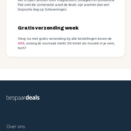
Het is open seizoen voor magnesium, collageen en probiotica.
Pak snel die zomeractie want de deals zijn warmer dan een
tropische dag op Scheveningen.
Gratis verzending week
Shop nu met gratis verzending bij alle bestellingen boven de
€40
, zolang de voorraad strekt. Dit klinkt als muziek in je oren,
toch?
Over ons