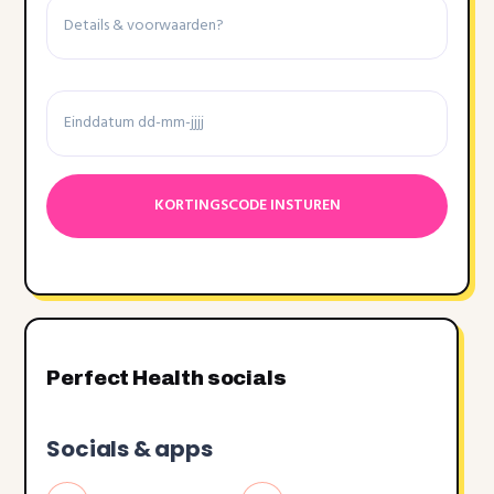
&
voorwaarden
Einddatum
Datumnotatie:DD
dash
MM
dash
JJJJ
Perfect Health socials
Socials & apps