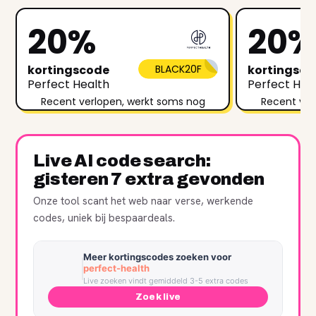
20%
20
kortingscode
BLACK20F
kortingsc
Perfect Health
Perfect Hea
Recent verlopen, werkt soms nog
Recent ver
Live AI code search:
gisteren 7 extra gevonden
Onze tool scant het web naar verse, werkende
codes, uniek bij bespaardeals.
Meer kortingscodes zoeken voor
perfect-health
Live zoeken vindt gemiddeld 3-5 extra codes
Zoek live