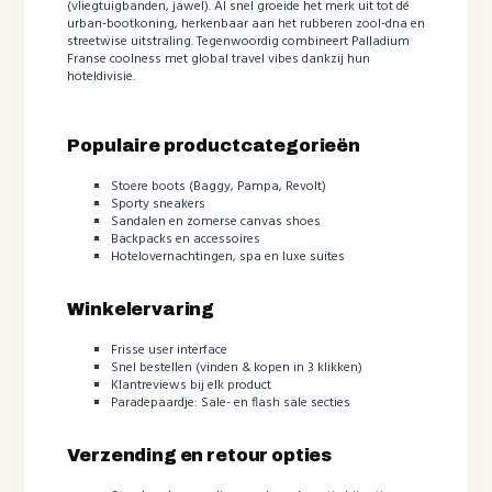
(vliegtuigbanden, jawel). Al snel groeide het merk uit tot dé
urban-bootkoning, herkenbaar aan het rubberen zool-dna en
streetwise uitstraling. Tegenwoordig combineert Palladium
Franse coolness met global travel vibes dankzij hun
hoteldivisie.
Populaire productcategorieën
Stoere boots (Baggy, Pampa, Revolt)
Sporty sneakers
Sandalen en zomerse canvas shoes
Backpacks en accessoires
Hotelovernachtingen, spa en luxe suites
Winkelervaring
Frisse user interface
Snel bestellen (vinden & kopen in 3 klikken)
Klantreviews bij elk product
Paradepaardje: Sale- en flash sale secties
Verzending en retour opties