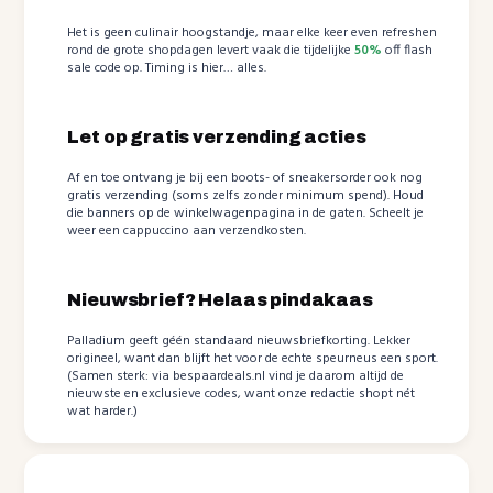
Het is geen culinair hoogstandje, maar elke keer even refreshen
rond de grote shopdagen levert vaak die tijdelijke
50%
off flash
sale code op. Timing is hier… alles.
Let op gratis verzending acties
Af en toe ontvang je bij een boots- of sneakersorder ook nog
gratis verzending (soms zelfs zonder minimum spend). Houd
die banners op de winkelwagenpagina in de gaten. Scheelt je
weer een cappuccino aan verzendkosten.
Nieuwsbrief? Helaas pindakaas
Palladium geeft géén standaard nieuwsbriefkorting. Lekker
origineel, want dan blijft het voor de echte speurneus een sport.
(Samen sterk: via bespaardeals.nl vind je daarom altijd de
nieuwste en exclusieve codes, want onze redactie shopt nét
wat harder.)