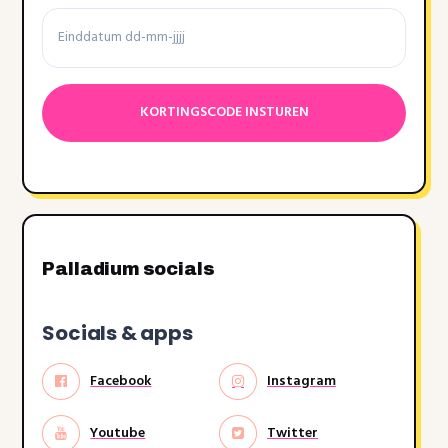
Einddatum
Datumnotatie:DD
dash
MM
dash
JJJJ
Palladium socials
Socials & apps
Facebook
Instagram
Youtube
Twitter