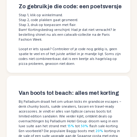
Zo gebruik je die code: een poetsversje
Stap 1, klik op winkelmand.
Stap 2, code plakken gaat gesmeerd.
Stap 3, druk op toepassen met flair.
Bam! Kortingsbedrag verschijnt. Had je dat niet verwacht? Je
bestelling shinet nu als een catwalk-collectie na de Paris
Fashion Week.
Loopt er iets spaak? Controleer of je code nog geldig is, geen
spatie te veel en of het juiste artikel in je mandje ligt. Soms zijn
codes niet combineerbaar; dat is een beetje als hagelslag op
pizza proberen, gewoon niet doen.
Van boots tot beach: alles met korting
Bij Palladium draait het om urban kicks én grandioze escapes –
denk chunky boots, suède sneakers, tassen en travel-ready
accessoires. Je vindt er alles van tijdloze canvas boots tot
limited edition sandalen. Wie verder kijkt, ontdekt deals op
overnachtingen bij Palladium Hotel Group: droom weg in een
luxe suite aan het strand met
15%
tot
50%
flash sale-korting.
Een voorbeeld? Die populaire Baggy boots met
20%
korting in
de sale of een suite upgrade aan de Spaanse costa met extra