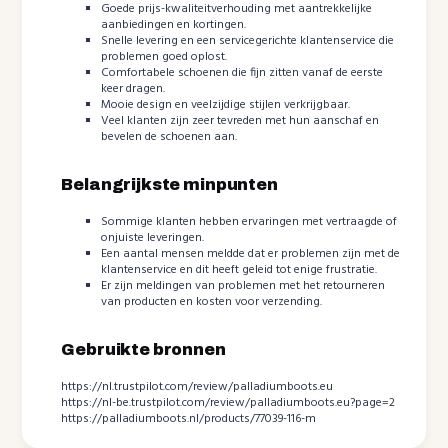
Goede prijs-kwaliteitverhouding met aantrekkelijke
aanbiedingen en kortingen.
Snelle levering en een servicegerichte klantenservice die
problemen goed oplost.
Comfortabele schoenen die fijn zitten vanaf de eerste
keer dragen.
Mooie design en veelzijdige stijlen verkrijgbaar.
Veel klanten zijn zeer tevreden met hun aanschaf en
bevelen de schoenen aan.
Belangrijkste minpunten
Sommige klanten hebben ervaringen met vertraagde of
onjuiste leveringen.
Een aantal mensen meldde dat er problemen zijn met de
klantenservice en dit heeft geleid tot enige frustratie.
Er zijn meldingen van problemen met het retourneren
van producten en kosten voor verzending.
Gebruikte bronnen
https://nl.trustpilot.com/review/palladiumboots.eu
https://nl-be.trustpilot.com/review/palladiumboots.eu?page=2
https://palladiumboots.nl/products/77039-116-m