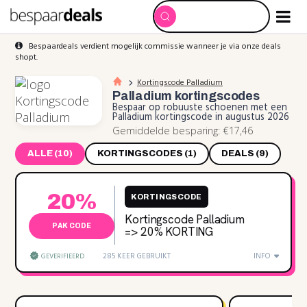
Bespaardeals verdient mogelijk commissie wanneer je via onze deals
shopt.
Kortingscode Palladium
Palladium
kortingscodes
Bespaar op robuuste schoenen met een
Palladium kortingscode in augustus 2026
Gemiddelde besparing: €17,46
ALLE (10)
KORTINGSCODES (1)
DEALS (9)
20%
KORTINGSCODE
Kortingscode Palladium
PAK CODE
=> 20% KORTING
285 KEER GEBRUIKT
INFO
GEVERIFIEERD