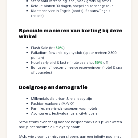
Standaard verzending: snel, vaak gratis bij acties
Retour: binnen 30 dagen, soepel en zonder gezeur
Klantenservice in Engels (boots), Spaans/Engels
(hotels)
Speciale manieren van korting bij deze
winkel
Flash Sale (tot
50%
)
Palladium Rewards loyalty club (spaar meteen 2.500
punten)
Hotel early bird & last minute deals tot
50%
off
Bonussen bij gecombineerde reserveringen (hotel & spa
of upgrades)
Doelgroep en demografie
Millennials die urban & reis ready zijn
Fashion explorers (M/V/X)
Families en vriendengroepen voor hotels
Avonturiers, festivalgangers, citytrippers
Scroll straks even terug naar de bespaarhacks als je wilt weten
hoe je het maximale uit loyalty haalt!
(Ach, wie droomt er niet van slippers aan een infinity pool met