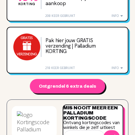
aankoop
KORTING
208 KEER GEBRUIKT
INFO
Pak hier jouw GRATIS
verzending | Palladium
KORTING
218 KEER GEBRUIKT
INFO
Ontgrendel 6 extra deals
MIS NOOIT MEER EEN
PALLADIUM
KORTINGSCODE
Ontvang kortingscodes van
winkels die je zelf uitkiest