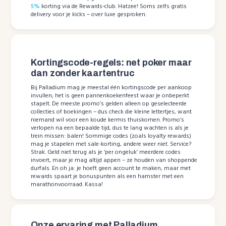
5%
korting via de Rewards-club. Hatzee! Soms zelfs gratis
delivery voor je kicks – over luxe gesproken.
Kortingscode-regels: net poker maar
dan zonder kaartentruc
Bij Palladium mag je meestal één kortingscode per aankoop
invullen; het is geen pannenkoekenfeest waar je onbeperkt
stapelt. De meeste promo’s gelden alleen op geselecteerde
collecties of boekingen – dus check die kleine lettertjes, want
niemand wil voor een koude kermis thuiskomen. Promo’s
verlopen na een bepaalde tijd, dus te lang wachten is als je
trein missen: balen! Sommige codes (zoals loyalty rewards)
mag je stapelen met sale-korting, andere weer niet. Service?
Strak. Geld niet terug als je ‘per ongeluk’ meerdere codes
invoert, maar je mag altijd appen – ze houden van shoppende
durfals. En oh ja: je hoeft geen account te maken, maar met
rewards spaart je bonuspunten als een hamster met een
marathonvoorraad. Kassa!
Onze ervaring met Palladium