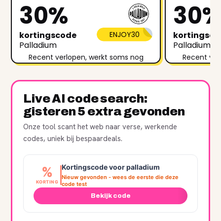
30%
30
kortingscode
ENJOY30
kortingsc
Palladium
Palladium
Recent verlopen, werkt soms nog
Recent ver
Live AI code search:
gisteren 5 extra gevonden
Onze tool scant het web naar verse, werkende
codes, uniek bij bespaardeals.
Kortingscode voor palladium
%
Nieuw gevonden - wees de eerste die deze
KORTING
code test
Bekijk code