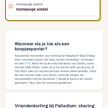
Homepage winkel
Homepage winkel
Wanneer sla je toe als een
koopjespanter?
Populairste momenten voor korting bij Palladium? Black Friday:
daar sneuvelen prijzen als ijsjes op een zomerdag – kortingen
tot wel
40%
. Maar let op de early bird deals voor hotels, want
met die ‘EARLYDEAL’ codes tik je tot wel de helft van de prijs af.
Ook flash sales en seizoenswissels leveren dikke benefits; check
die last-minute codes voor boots, want die vliegen als
stroopwafels over de toonbank. ’t Wordt je bijna in de schoot
geworpen: ‘Nou, das nie normaal goedkoop!’
Vriendenkorting bij Palladium: sharing