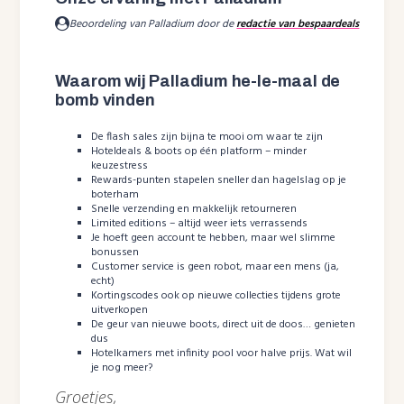
Beoordeling van Palladium door de
redactie van bespaardeals
Waarom wij Palladium he-le-maal de
bomb vinden
De flash sales zijn bijna te mooi om waar te zijn
Hoteldeals & boots op één platform – minder
keuzestress
Rewards-punten stapelen sneller dan hagelslag op je
boterham
Snelle verzending en makkelijk retourneren
Limited editions – altijd weer iets verrassends
Je hoeft geen account te hebben, maar wel slimme
bonussen
Customer service is geen robot, maar een mens (ja,
echt)
Kortingscodes ook op nieuwe collecties tijdens grote
uitverkopen
De geur van nieuwe boots, direct uit de doos… genieten
dus
Hotelkamers met infinity pool voor halve prijs. Wat wil
je nog meer?
Groetjes,