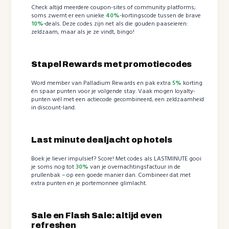
Check altijd meerdere coupon-sites of community platforms;
soms zwemt er een unieke
40%
-kortingscode tussen de brave
10%
-deals. Deze codes zijn net als die gouden paaseieren:
zeldzaam, maar als je ze vindt, bingo!
Stapel Rewards met promotiecodes
Word member van Palladium Rewards en pak extra
5%
korting
én spaar punten voor je volgende stay. Vaak mogen loyalty-
punten wél met een actiecode gecombineerd, een zeldzaamheid
in discount-land.
Last minute dealjacht op hotels
Boek je liever impulsief? Score! Met codes als LASTMINUTE gooi
je soms nog tot
30%
van je overnachtingsfactuur in de
prullenbak – op een goede manier dan. Combineer dat met
extra punten en je portemonnee glimlacht.
Sale en Flash Sale: altijd even
refreshen