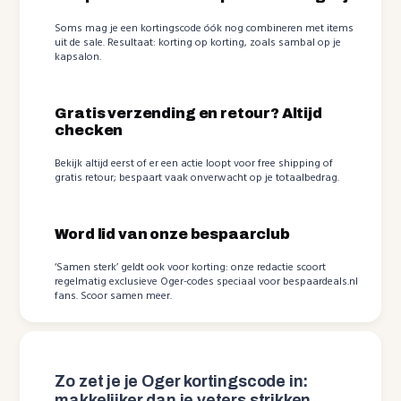
Soms mag je een kortingscode óók nog combineren met items
uit de sale. Resultaat: korting op korting, zoals sambal op je
kapsalon.
Gratis verzending en retour? Altijd
checken
Bekijk altijd eerst of er een actie loopt voor free shipping of
gratis retour; bespaart vaak onverwacht op je totaalbedrag.
Word lid van onze bespaarclub
‘Samen sterk’ geldt ook voor korting: onze redactie scoort
regelmatig exclusieve Oger-codes speciaal voor bespaardeals.nl
fans. Scoor samen meer.
Zo zet je je Oger kortingscode in:
makkelijker dan je veters strikken