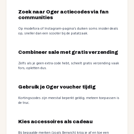
Zoek naar Oger actiecodes via fan
communities
Op modefora of Instagram-pagina’s duiken soms insider deals
op; sneller dan een scooter bij de patatzaak.
Combineer sale met gratis verzending
Zelfs als je geen extra code hebt, scheelt gratis verzending vaak
fors; opletten dus.
Gebruik je Oger voucher tijdig
Kortingscodes zijn meestal beperkt geldig; meteen toepassen is
de truc.
Kies accessoires als cadeau
Bij bepaalde merken (zoals Berwich) krijg je af en toe een