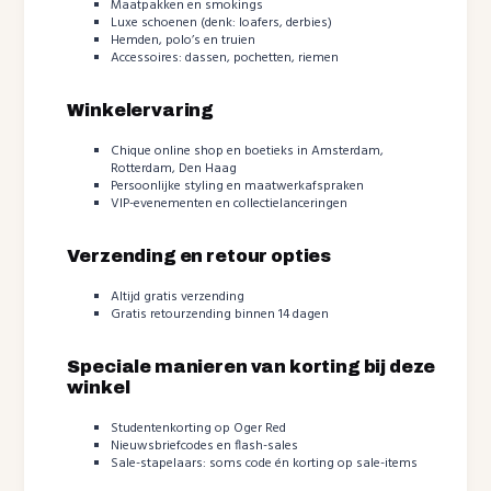
Maatpakken en smokings
Luxe schoenen (denk: loafers, derbies)
Hemden, polo’s en truien
Accessoires: dassen, pochetten, riemen
Winkelervaring
Chique online shop en boetieks in Amsterdam,
Rotterdam, Den Haag
Persoonlijke styling en maatwerkafspraken
VIP-evenementen en collectielanceringen
Verzending en retour opties
Altijd gratis verzending
Gratis retourzending binnen 14 dagen
Speciale manieren van korting bij deze
winkel
Studentenkorting op Oger Red
Nieuwsbriefcodes en flash-sales
Sale-stapelaars: soms code én korting op sale-items