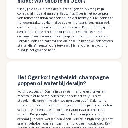
made: wat shop je bij Oger?
“Heb jij die double-breasted blazer al gezien?”, vroeg mijn
collega, al nippend aan zijn flat white. Oger is het epicentrum
van tailored fashion met een snufje old-money allure: denk aan
handgemaakte pakken, zijde dasjes, Italiaans leer, maar ook
casual chic shirts en high-end accessoires. Regelmatig glijdt er
een korting op je schoenen of maatpak voorbij, een free
delivery of een cadeau bij aankoop van premium brands als
Berwich. Van een zakenvriend die enkel in bespoke leeft tot een
starter die z’n eerste job interviewt, hier shop je met korting
alsof je het gewend bent.
Het Oger kortingsbeleid: champagne
poppen of water bij de wijn?
Kortingscodes bij Oger zijn vaak éénmalig te gebruiken en
meestal niet te combineren met andere acties (dus niet
stapelen; die droom houden we nog even vast). Sale-items
uitgesloten, tenzij anders aangegeven – dat zijn de momenten
waarop iedereen als een Formule 1-auto naar de checkout
scheurt. De geldigheidsduur verschilt: sommige codes zijn
eenmalig, andere werken een week. Service is high-end: je bent
sneller geholpen dan een kasjmier trui op een koude dag. Zakt