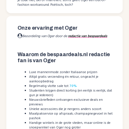
je code niet, bel of mail even; soms geeft Oger een out-of-
fashion workaround. Poëtisch, toch?
Onze ervaring met Oger
Beoordeling van Oger door de
redactie van bespaardeals
Waarom de bespaardeals.nl redactie
fan is van Oger
Luxe mannenmode zonder Italiaanse prijzen
Altijd gratis verzending én retour, ongeacht je
aankoopbedrag
Regelmatig vlotte sale tot
70%
Studenten krijgen direct korting (en eerlijk is eerlijk, dat
gun je iedereen)
Nieuwsbriefleden ontvangen exclusieve deals en
previews
Unieke accessoires die je nergens anders scoort
Maatpakservice op afspraak; champagnegevoel in het
pashok
Handige winkels in de grote steden, maar online is de
snoepwinkel van Oger nog groter