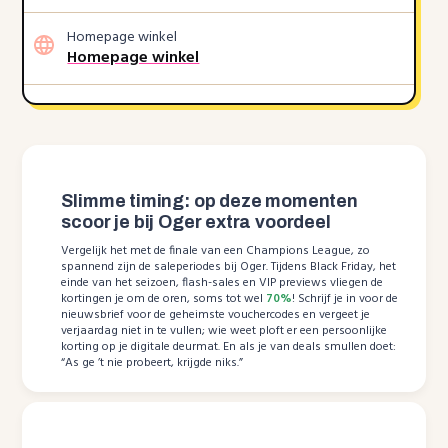
Homepage winkel
Homepage winkel
Slimme timing: op deze momenten
scoor je bij Oger extra voordeel
Vergelijk het met de finale van een Champions League, zo
spannend zijn de saleperiodes bij Oger. Tijdens Black Friday, het
einde van het seizoen, flash-sales en VIP previews vliegen de
kortingen je om de oren, soms tot wel
70%
! Schrijf je in voor de
nieuwsbrief voor de geheimste vouchercodes en vergeet je
verjaardag niet in te vullen; wie weet ploft er een persoonlijke
korting op je digitale deurmat. En als je van deals smullen doet:
“As ge ’t nie probeert, krijgde niks.”