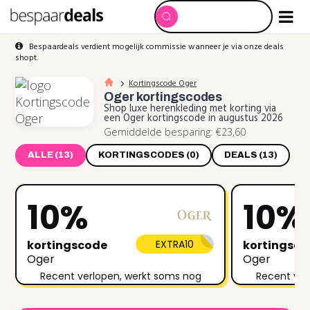
Bespaardeals verdient mogelijk commissie wanneer je via onze deals
shopt.
Kortingscode Oger
Oger
kortingscodes
Shop luxe herenkleding met korting via
een Oger kortingscode in augustus 2026
Gemiddelde besparing: €23,60
ALLE (13)
KORTINGSCODES (0)
DEALS (13)
10%
10%
kortingscode
EXTRA10
kortingsc
Oger
Oger
Recent verlopen, werkt soms nog
Recent ver