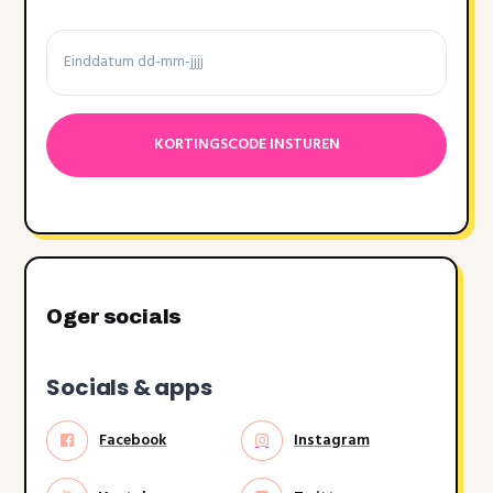
Einddatum
Datumnotatie:DD
dash
MM
dash
JJJJ
Oger socials
Socials & apps
Facebook
Instagram