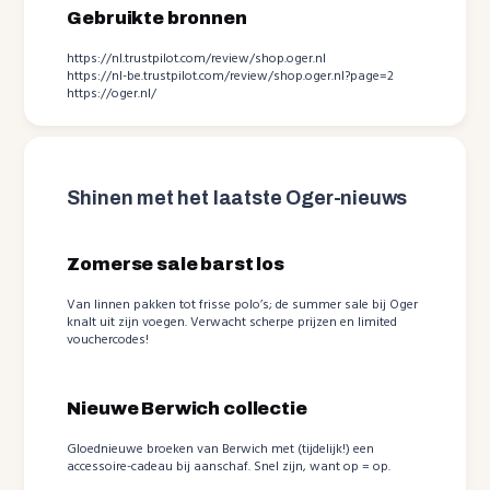
Gebruikte bronnen
https://nl.trustpilot.com/review/shop.oger.nl
https://nl-be.trustpilot.com/review/shop.oger.nl?page=2
https://oger.nl/
Shinen met het laatste Oger-nieuws
Zomerse sale barst los
Van linnen pakken tot frisse polo’s; de summer sale bij Oger
knalt uit zijn voegen. Verwacht scherpe prijzen en limited
vouchercodes!
Nieuwe Berwich collectie
Gloednieuwe broeken van Berwich met (tijdelijk!) een
accessoire-cadeau bij aanschaf. Snel zijn, want op = op.