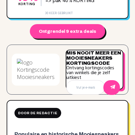
=> pak 40‌% KORTING
KORTING
30 KEER GEBRUIKT
Ontgrendel 9 extra deals
MIS NOOIT MEER EEN
MOOIESNEAKERS
KORTINGSCODE
Ontvang kortingscodes
van winkels die je zelf
uitkiest
DOOR DE REDACTIE
Populaire en historische Mooiesneakers