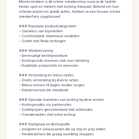
Mooiesneakers is dé online sneakershop waar je de laatste
trends spot en meteen met korting meepakt. Bekend om hun
scherpe prijzen en goede acties, hebben ze een trouwe schare
sneakerfans opgebouwd.
### Populaire productcategorieën
– Sneakers van topmerken
– Comfortabele streetwear modellen
– Outlet met flinke kortingen
### Winkelervaring
– Eenvoudige bestelprocedure
– Kortingscode invoeren vlak voor betaling
– Duidelijke productinfo en recensies
### Verzending en retour opties
– Gratis verzending bij diverse acties
– Retour binnen 14 dagen zonder zorgen
– Klantenservice die meedenkt
### Speciale manieren van korting bij deze winkel
– Kortingscodes via partnersites
– Outletprijzen gecombineerd met actiecodes
– Vriendenacties met extra korting
### Doelgroep en demografie
– Jongeren en volwassenen die op stijl en prijs letten
– Trendwatchers die graag voordelig shoppen