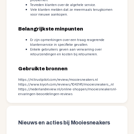
problemen.
Tevreden klanten over de algehele service.
Vele klanten melden dat ze meermaals terugkomen
voor nieuwe aankopen.
Belangrijkste minpunten
Er zijn opmerkingen over een traag reagerende
klantenservice in specifieke gevallen.
Enkele gebruikers geven aan verwarring over
retourzendingen en kosten bij retourneren.
Gebruikte bronnen
https://nl.trustpilot.com/review/mooiesneakers.nl
https://www.kiyoh.com/reviews/1043141/mooiesneakers_nl
https://nederlandreview.nl/online-shoppen/mooiesneakersnl-
ervaringen-beoordelingen-reviews
Nieuws en acties bij Mooiesneakers