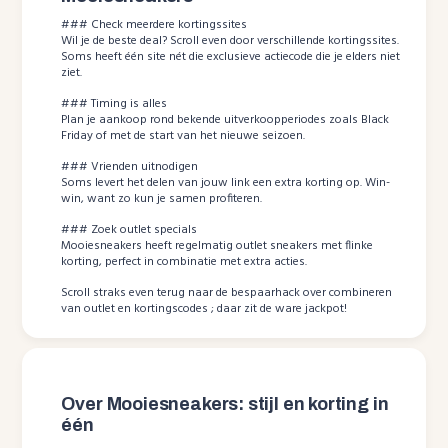
### Check meerdere kortingssites
Wil je de beste deal? Scroll even door verschillende kortingssites.
Soms heeft één site nét die exclusieve actiecode die je elders niet
ziet.
### Timing is alles
Plan je aankoop rond bekende uitverkoopperiodes zoals Black
Friday of met de start van het nieuwe seizoen.
### Vrienden uitnodigen
Soms levert het delen van jouw link een extra korting op. Win-
win, want zo kun je samen profiteren.
### Zoek outlet specials
Mooiesneakers heeft regelmatig outlet sneakers met flinke
korting, perfect in combinatie met extra acties.
Scroll straks even terug naar de bespaarhack over combineren
van outlet en kortingscodes ; daar zit de ware jackpot!
Over Mooiesneakers: stijl en korting in
één