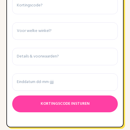
Winkel
Details
&
voorwaarden
Einddatum
Datumnotatie:DD
dash
MM
dash
JJJJ