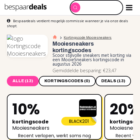
Bespaardeals verdient mogelijk commissie wanneer je via onze deals
shopt.
Kortingscode Mooiesneakers
Mooiesneakers
kortingscodes
Scoor stijlvolle sneakers met korting via
een MooieSneakers kortingscode in
augustus 2026
Gemiddelde besparing: €23,47
ALLE (13)
KORTINGSCODES (0)
DEALS (13)
10%
20
kortingscode
BLACK201
kortingsc
Mooiesneakers
Mooiesneak
Recent verlopen, werkt soms nog
Recent ver