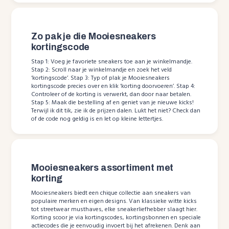
Zo pak je die Mooiesneakers
kortingscode
Stap 1: Voeg je favoriete sneakers toe aan je winkelmandje.
Stap 2: Scroll naar je winkelmandje en zoek het veld
‘kortingscode’. Stap 3: Typ of plak je Mooiesneakers
kortingscode precies over en klik ‘korting doorvoeren’. Stap 4:
Controleer of de korting is verwerkt, dan door naar betalen.
Stap 5: Maak die bestelling af en geniet van je nieuwe kicks!
Terwijl ik dit tik, zie ik de prijzen dalen. Lukt het niet? Check dan
of de code nog geldig is en let op kleine lettertjes.
Mooiesneakers assortiment met
korting
Mooiesneakers biedt een chique collectie aan sneakers van
populaire merken en eigen designs. Van klassieke witte kicks
tot streetwear musthaves, elke sneakerliefhebber slaagt hier.
Korting scoor je via kortingscodes, kortingsbonnen en speciale
actiecodes die je eenvoudig invoert bij het afrekenen. Denk aan