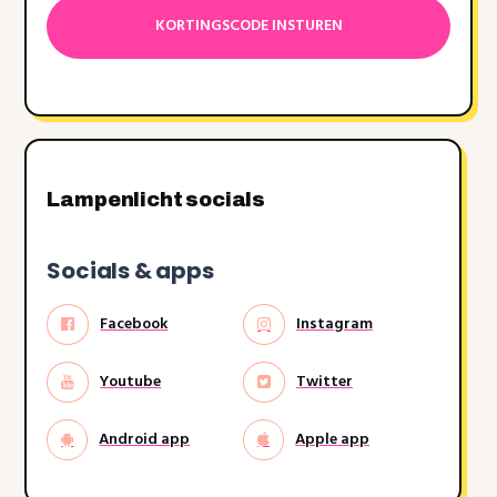
dash
MM
dash
JJJJ
Lampenlicht socials
Socials & apps
Facebook
Instagram
Youtube
Twitter
Android app
Apple app