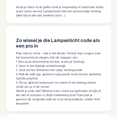
Houd je inbox in de gaten rond je verjaardag of nationale acties,
want soms verrast Lampenlicht met een persoonlijke korting.
(Niet dat je dat niet verdient, hoor…)
Zo wissel je die Lampenlicht code als
een pro in
Plak, klik en shine – dat is het devies. Terwijl mijn vingers over
het toetsenbord vliegen, hier de stappen zen:
1. Kies jouw droomlamp (of drie, want ja, korting).
2. Gooi in het digitale winkelmandje.
3. Zoek bij het afrekenen het vakje ‘kortingscode’.
4. Plak de code (jip, gewoon copy-paste zoals bij een geheime
Spotify playlist).
5. Tik op ‘gebruik toepassen’ en check of het bedrag ineens
slinkt als ijs in de zomer.
Werkt je code niet? Refresh even, check op typfouten of kijk of
die niet al verlopen is. Blijft hardnekkig fout? Dan pak je
gewoon de volgende code op onze bespaardeals. Lekker licht
besparen.