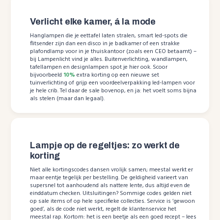
Verlicht elke kamer, á la mode
Hanglampen die je eettafel laten stralen, smart led-spots die
flitsender zijn dan een disco in je badkamer of een strakke
plafondlamp voor in je thuiskantoor (zoals een CEO betaamt) –
bij Lampenlicht vind je alles. Buitenverlichting, wandlampen,
tafellampen en designlampen spot je hier ook. Scoor
bijvoorbeeld
10%
extra korting op een nieuwe set
tuinverlichting of grijp een voordeelverpakking led-lampen voor
je hele crib. Tel daar de sale bovenop, en ja: het voelt soms bijna
als stelen (maar dan legaal).
Lampje op de regeltjes: zo werkt de
korting
Niet alle kortingscodes dansen vrolijk samen; meestal werkt er
maar eentje tegelijk per bestelling. De geldigheid varieert van
supersnel tot aanhoudend als nattere lente, dus altijd even de
einddatum checken. Uitsluitingen? Sommige codes gelden niet
op sale items of op hele specifieke collecties. Service is ‘gewoon
goed’, als de code niet werkt, regelt de klantenservice het
meestal rap. Kortom: het is een beetje als een goed recept – lees