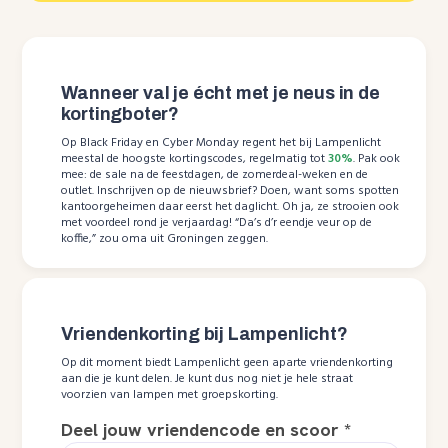
Wanneer val je écht met je neus in de
kortingboter?
Op Black Friday en Cyber Monday regent het bij Lampenlicht
meestal de hoogste kortingscodes, regelmatig tot
30%
. Pak ook
mee: de sale na de feestdagen, de zomerdeal-weken en de
outlet. Inschrijven op de nieuwsbrief? Doen, want soms spotten
kantoorgeheimen daar eerst het daglicht. Oh ja, ze strooien ook
met voordeel rond je verjaardag! “Da’s d’r eendje veur op de
koffie,” zou oma uit Groningen zeggen.
Vriendenkorting bij Lampenlicht?
Op dit moment biedt Lampenlicht geen aparte vriendenkorting
aan die je kunt delen. Je kunt dus nog niet je hele straat
voorzien van lampen met groepskorting.
Deel jouw vriendencode en scoor
*