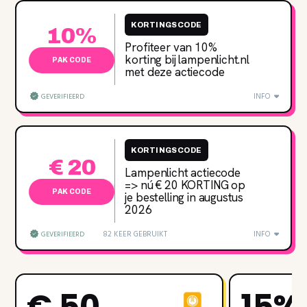
KORTINGSCODE
10%
Profiteer van 10%
korting bij lampenlicht.nl
PAK CODE
met deze actiecode
INFO
GEVERIFIEERD
KORTINGSCODE
€ 20
Lampenlicht actiecode
=> nú € 20 KORTING op
PAK CODE
je bestelling in augustus
2026
82 KEER GEBRUIKT
INFO
GEVERIFIEERD
€ 50
15%