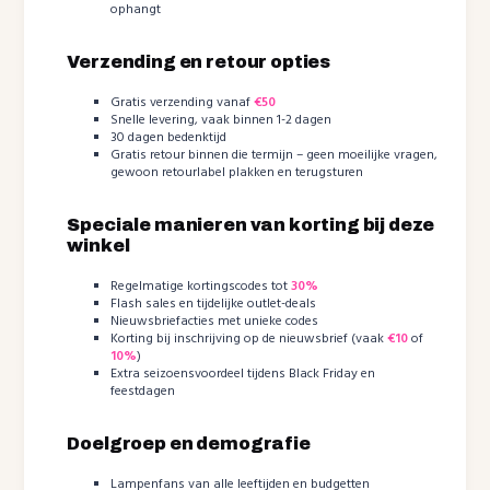
ophangt
Verzending en retour opties
Gratis verzending vanaf
€50
Snelle levering, vaak binnen 1-2 dagen
30 dagen bedenktijd
Gratis retour binnen die termijn – geen moeilijke vragen,
gewoon retourlabel plakken en terugsturen
Speciale manieren van korting bij deze
winkel
Regelmatige kortingscodes tot
30%
Flash sales en tijdelijke outlet-deals
Nieuwsbriefacties met unieke codes
Korting bij inschrijving op de nieuwsbrief (vaak
€10
of
10%
)
Extra seizoensvoordeel tijdens Black Friday en
feestdagen
Doelgroep en demografie
Lampenfans van alle leeftijden en budgetten