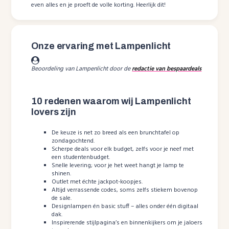
even alles en je proeft de volle korting. Heerlijk dit!
Onze ervaring met Lampenlicht
Beoordeling van Lampenlicht door de
redactie van bespaardeals
10 redenen waarom wij Lampenlicht
lovers zijn
De keuze is net zo breed als een brunchtafel op
zondagochtend.
Scherpe deals voor elk budget, zelfs voor je neef met
een studentenbudget.
Snelle levering; voor je het weet hangt je lamp te
shinen.
Outlet met échte jackpot-koopjes.
Altijd verrassende codes, soms zelfs stiekem bovenop
de sale.
Designlampen én basic stuff – alles onder één digitaal
dak.
Inspirerende stijlpagina’s en binnenkijkers om je jaloers