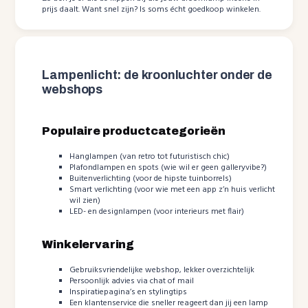
prijs daalt. Want snel zijn? Is soms écht goedkoop winkelen.
Lampenlicht: de kroonluchter onder de
webshops
Populaire productcategorieën
Hanglampen (van retro tot futuristisch chic)
Plafondlampen en spots (wie wil er geen galleryvibe?)
Buitenverlichting (voor de hipste tuinborrels)
Smart verlichting (voor wie met een app z’n huis verlicht
wil zien)
LED- en designlampen (voor interieurs met flair)
Winkelervaring
Gebruiksvriendelijke webshop, lekker overzichtelijk
Persoonlijk advies via chat of mail
Inspiratiepagina’s en stylingtips
Een klantenservice die sneller reageert dan jij een lamp