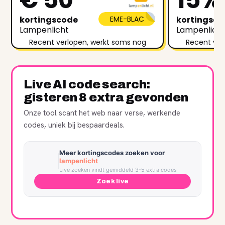
kortingscode
EME-BLAC
kortingsc
Lampenlicht
Lampenlich
Recent verlopen, werkt soms nog
Recent ver
Live AI code search:
gisteren 8 extra gevonden
Onze tool scant het web naar verse, werkende
codes, uniek bij bespaardeals.
Meer kortingscodes zoeken voor
lampenlicht
Live zoeken vindt gemiddeld 3-5 extra codes
Zoek live