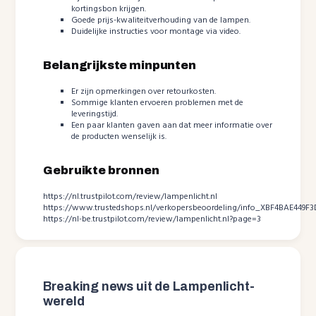
kortingsbon krijgen.
Goede prijs-kwaliteitverhouding van de lampen.
Duidelijke instructies voor montage via video.
Belangrijkste minpunten
Er zijn opmerkingen over retourkosten.
Sommige klanten ervoeren problemen met de
leveringstijd.
Een paar klanten gaven aan dat meer informatie over
de producten wenselijk is.
Gebruikte bronnen
https://nl.trustpilot.com/review/lampenlicht.nl
https://www.trustedshops.nl/verkopersbeoordeling/info_XBF4BAE449F
https://nl-be.trustpilot.com/review/lampenlicht.nl?page=3
Breaking news uit de Lampenlicht-
wereld