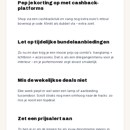
Pep je korting op met cashback-
platforms
Shop via een cashbackclub en vang nog extra euro’s retour
bovenop je code. Klinkt als dubbel vla – extra zoet.
Let op tijdelijke bundelaanbiedingen
Zo nu en dan krijg je een mooie prijs op combi’s: hanglamp +
lichtbron + accessoires. Dat is als een driegangenmenu voor je
interieur – en je portemonnee zegt alvast smakelijk.
Mis de wekelijkse deals niet
Elke week piept er wel weer een lamp of aanbieding
tussendoor. Scroll straks nog even omhoog naar de hacks: zo
mis je nooit een topdeal.
Zet een prijsalert aan
Zo ben je er als de kippen bij als jouw droomlamp ineens in