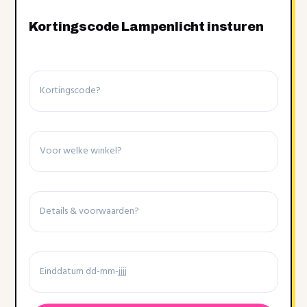
Kortingscode Lampenlicht insturen
Kortingscode
Winkel
Details
&
voorwaarden
Einddatum
Datumnotatie:DD