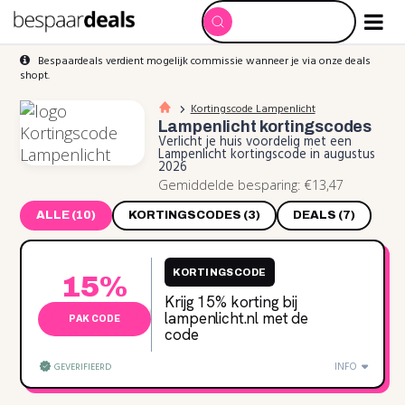
Bespaardeals verdient mogelijk commissie wanneer je via onze deals
shopt.
Kortingscode Lampenlicht
Lampenlicht
kortingscodes
Verlicht je huis voordelig met een
Lampenlicht kortingscode in augustus
2026
Gemiddelde besparing: €13,47
ALLE (10)
KORTINGSCODES (3)
DEALS (7)
KORTINGSCODE
15%
Krijg 15% korting bij
lampenlicht.nl met de
PAK CODE
code
INFO
GEVERIFIEERD