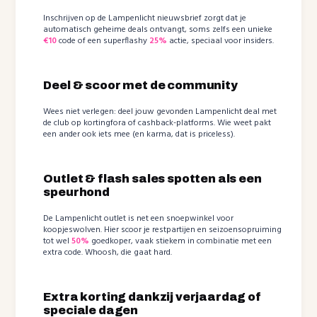
Inschrijven op de Lampenlicht nieuwsbrief zorgt dat je
automatisch geheime deals ontvangt, soms zelfs een unieke
€10
code of een superflashy
25%
actie, speciaal voor insiders.
Deel & scoor met de community
Wees niet verlegen: deel jouw gevonden Lampenlicht deal met
de club op kortingfora of cashback-platforms. Wie weet pakt
een ander ook iets mee (en karma, dat is priceless).
Outlet & flash sales spotten als een
speurhond
De Lampenlicht outlet is net een snoepwinkel voor
koopjeswolven. Hier scoor je restpartijen en seizoensopruiming
tot wel
50%
goedkoper, vaak stiekem in combinatie met een
extra code. Whoosh, die gaat hard.
Extra korting dankzij verjaardag of
speciale dagen