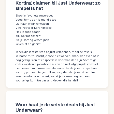
Korting claimen bij Just Underwear: zo
simpel is het
Shop je favoriete ondergoed
Voeg items aan je mandje toe
Ga naar je winkelwagen
Vind het veld ‘Kortingscode’
Plak je code daarin
Klik op ‘Toepassen’
Zie je korting verschijnen
Reken af en geniet!
Ik heb die laatste stap zojuist verzonnen, maar de rest is
keiharde truth. Mocht je code niet werken, check dan even of-ie
nog geldig is en of er specifieke voorwaarden zijn. Sommige
codes werken bijvoorbeeld alleen op niet-afgeprijsde items of
hebben een minimale bestelwaarde. En als je een stapelbare
korting probeert te gebruiken, zorg dan dat je eerst de minst
waardevolle code invoert, zodat je daarna nog de meest
voordelige kunt toepassen. Hacken die handel!
Waar haal je de vetste deals bij Just
Underwear?