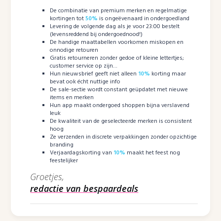
De combinatie van premium merken en regelmatige
kortingen tot
50%
is ongeëvenaard in ondergoedland
Levering de volgende dag als je voor 23:00 bestelt
(levensreddend bij ondergoednood!)
De handige maattabellen voorkomen miskopen en
onnodige retouren
Gratis retourneren zonder gedoe of kleine lettertjes;
customer service op zijn…
Hun nieuwsbrief geeft niet alleen
10%
korting maar
bevat ook écht nuttige info
De sale-sectie wordt constant geüpdatet met nieuwe
items en merken
Hun app maakt ondergoed shoppen bijna verslavend
leuk
De kwaliteit van de geselecteerde merken is consistent
hoog
Ze verzenden in discrete verpakkingen zonder opzichtige
branding
Verjaardagskorting van
10%
maakt het feest nog
feestelijker
Groetjes,
redactie van bespaardeals