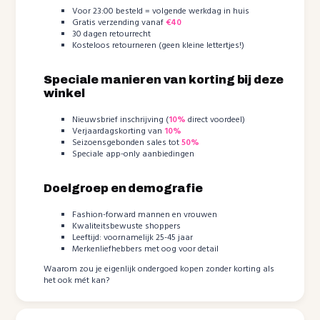
Voor 23:00 besteld = volgende werkdag in huis
Gratis verzending vanaf
€40
30 dagen retourrecht
Kosteloos retourneren (geen kleine lettertjes!)
Speciale manieren van korting bij deze
winkel
Nieuwsbrief inschrijving (
10%
direct voordeel)
Verjaardagskorting van
10%
Seizoensgebonden sales tot
50%
Speciale app-only aanbiedingen
Doelgroep en demografie
Fashion-forward mannen en vrouwen
Kwaliteitsbewuste shoppers
Leeftijd: voornamelijk 25-45 jaar
Merkenliefhebbers met oog voor detail
Waarom zou je eigenlijk ondergoed kopen zonder korting als
het ook mét kan?