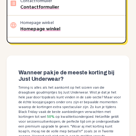
Contactformulier
Contactformulier
Homepage winkel
Homepage winkel
Wanneer pak je de meeste korting bij
Just Underwear?
Timing is alles als het aankomt op het scoren van die
draagbare goudmijntjes bij Just Underwear. Wist je dat je het
hele jaar door topdeals kunt vinden in de sale-sectie? Maar voor
de échte koopjesjagers onder ons zijn er bepaalde momenten
waarop de kortingen extra spectaculair zijn. Zo kun je tijdens
Black Friday vaak de beste aanbiedingen verwachten met
kortingen tot wel
50%
op kwaliteitsondergoed. Hetzelfde geldt
voor seizoensuitverkopen; de perfecte tijd om je ondergoedlade
een premium upgrade te geven. “Woar aj met korting kunt
koap’n, moaj nie de volle mep betaal’n!” zoals ze in Twente