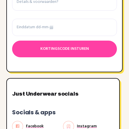
&
voorwaarden
Einddatum
Datumnotatie:DD
dash
MM
dash
JJJJ
Just Underwear socials
Socials & apps
Facebook
Instagram