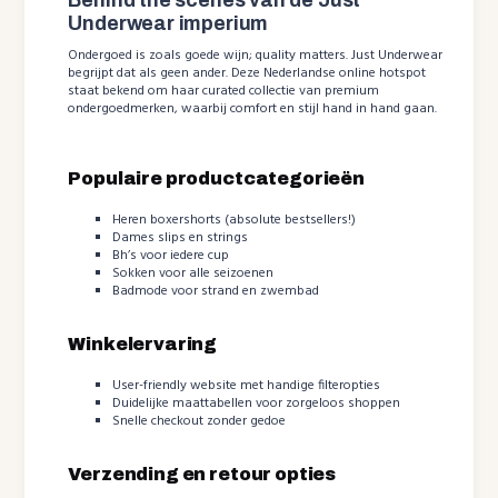
Behind the scenes van de Just
Underwear imperium
Ondergoed is zoals goede wijn; quality matters. Just Underwear
begrijpt dat als geen ander. Deze Nederlandse online hotspot
staat bekend om haar curated collectie van premium
ondergoedmerken, waarbij comfort en stijl hand in hand gaan.
Populaire productcategorieën
Heren boxershorts (absolute bestsellers!)
Dames slips en strings
Bh’s voor iedere cup
Sokken voor alle seizoenen
Badmode voor strand en zwembad
Winkelervaring
User-friendly website met handige filteropties
Duidelijke maattabellen voor zorgeloos shoppen
Snelle checkout zonder gedoe
Verzending en retour opties