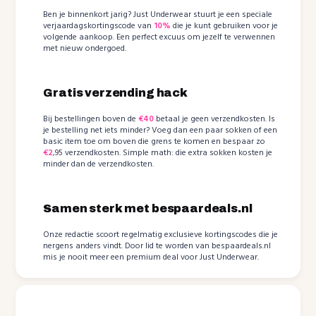
Ben je binnenkort jarig? Just Underwear stuurt je een speciale
verjaardagskortingscode van
10%
die je kunt gebruiken voor je
volgende aankoop. Een perfect excuus om jezelf te verwennen
met nieuw ondergoed.
Gratis verzending hack
Bij bestellingen boven de
€40
betaal je geen verzendkosten. Is
je bestelling net iets minder? Voeg dan een paar sokken of een
basic item toe om boven die grens te komen en bespaar zo
€2
,95 verzendkosten. Simple math: die extra sokken kosten je
minder dan de verzendkosten.
Samen sterk met bespaardeals.nl
Onze redactie scoort regelmatig exclusieve kortingscodes die je
nergens anders vindt. Door lid te worden van bespaardeals.nl
mis je nooit meer een premium deal voor Just Underwear.