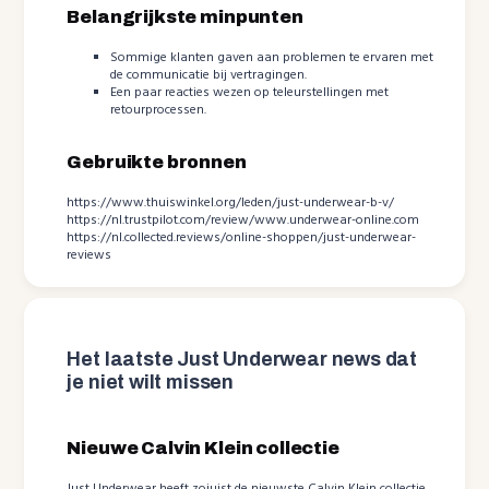
Belangrijkste minpunten
Sommige klanten gaven aan problemen te ervaren met
de communicatie bij vertragingen.
Een paar reacties wezen op teleurstellingen met
retourprocessen.
Gebruikte bronnen
https://www.thuiswinkel.org/leden/just-underwear-b-v/
https://nl.trustpilot.com/review/www.underwear-online.com
https://nl.collected.reviews/online-shoppen/just-underwear-
reviews
Het laatste Just Underwear news dat
je niet wilt missen
Nieuwe Calvin Klein collectie