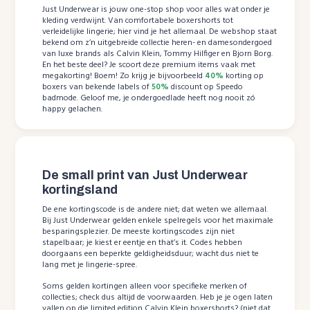
Just Underwear is jouw one-stop shop voor alles wat onder je
kleding verdwijnt. Van comfortabele boxershorts tot
verleidelijke lingerie; hier vind je het allemaal. De webshop staat
bekend om z’n uitgebreide collectie heren- en damesondergoed
van luxe brands als Calvin Klein, Tommy Hilfiger en Bjorn Borg.
En het beste deel? Je scoort deze premium items vaak met
megakorting! Boem! Zo krijg je bijvoorbeeld
40%
korting op
boxers van bekende labels of
50%
discount op Speedo
badmode. Geloof me, je ondergoedlade heeft nog nooit zó
happy gelachen.
De small print van Just Underwear
kortingsland
De ene kortingscode is de andere niet; dat weten we allemaal.
Bij Just Underwear gelden enkele spelregels voor het maximale
besparingsplezier. De meeste kortingscodes zijn niet
stapelbaar; je kiest er eentje en that’s it. Codes hebben
doorgaans een beperkte geldigheidsduur; wacht dus niet te
lang met je lingerie-spree.
Soms gelden kortingen alleen voor specifieke merken of
collecties; check dus altijd de voorwaarden. Heb je je ogen laten
vallen op die limited edition Calvin Klein boxershorts? (niet dat