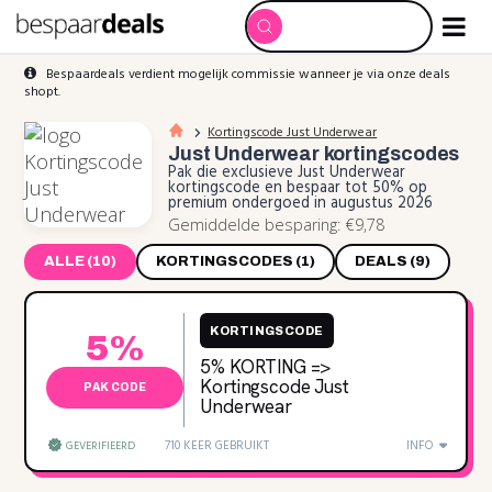
Bespaardeals verdient mogelijk commissie wanneer je via onze deals
shopt.
Kortingscode Just Underwear
Just Underwear
kortingscodes
Pak die exclusieve Just Underwear
kortingscode en bespaar tot 50% op
premium ondergoed in augustus 2026
Gemiddelde besparing: €9,78
ALLE (10)
KORTINGSCODES (1)
DEALS (9)
KORTINGSCODE
5%
5% KORTING =>
Kortingscode Just
PAK CODE
Underwear
710 KEER GEBRUIKT
INFO
GEVERIFIEERD