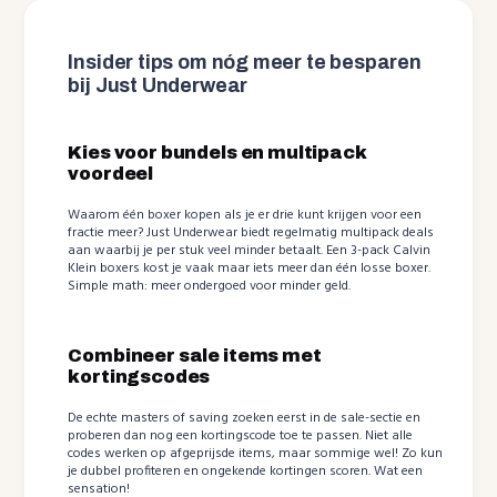
Insider tips om nóg meer te besparen
bij Just Underwear
Kies voor bundels en multipack
voordeel
Waarom één boxer kopen als je er drie kunt krijgen voor een
fractie meer? Just Underwear biedt regelmatig multipack deals
aan waarbij je per stuk veel minder betaalt. Een 3-pack Calvin
Klein boxers kost je vaak maar iets meer dan één losse boxer.
Simple math: meer ondergoed voor minder geld.
Combineer sale items met
kortingscodes
De echte masters of saving zoeken eerst in de sale-sectie en
proberen dan nog een kortingscode toe te passen. Niet alle
codes werken op afgeprijsde items, maar sommige wel! Zo kun
je dubbel profiteren en ongekende kortingen scoren. Wat een
sensation!