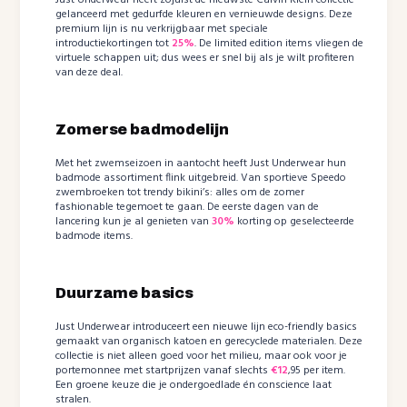
Just Underwear heeft zojuist de nieuwste Calvin Klein collectie
gelanceerd met gedurfde kleuren en vernieuwde designs. Deze
premium lijn is nu verkrijgbaar met speciale
introductiekortingen tot
25%
. De limited edition items vliegen de
virtuele schappen uit; dus wees er snel bij als je wilt profiteren
van deze deal.
Zomerse badmodelijn
Met het zwemseizoen in aantocht heeft Just Underwear hun
badmode assortiment flink uitgebreid. Van sportieve Speedo
zwembroeken tot trendy bikini’s: alles om de zomer
fashionable tegemoet te gaan. De eerste dagen van de
lancering kun je al genieten van
30%
korting op geselecteerde
badmode items.
Duurzame basics
Just Underwear introduceert een nieuwe lijn eco-friendly basics
gemaakt van organisch katoen en gerecyclede materialen. Deze
collectie is niet alleen goed voor het milieu, maar ook voor je
portemonnee met startprijzen vanaf slechts
€12
,95 per item.
Een groene keuze die je ondergoedlade én conscience laat
stralen.