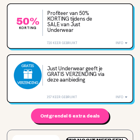
Profiteer van 50%
KORTING tijdens de
50%
SALE van Just
KORTING
Underwear
720 KEER GEBRUIKT
INFO
Just Underwear geeft je
GRATIS VERZENDING via
deze aanbieding
357 KEER GEBRUIKT
INFO
Ontgrendel 6 extra deals