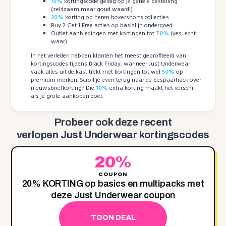
15%
kortingscode geldig op je gehele bestelling
(zeldzaam maar goud waard!)
30%
korting op heren boxershorts collecties
Buy 2 Get 1 Free acties op basislijn ondergoed
Outlet aanbiedingen met kortingen tot
70%
(yes, echt
waar)
In het verleden hebben klanten het meest geprofiteerd van
kortingscodes tijdens Black Friday, wanneer Just Underwear
vaak alles uit de kast trekt met kortingen tot wel
50%
op
premium merken. Scroll je even terug naar de bespaarhack over
nieuwsbriefkorting? Die
10%
extra korting maakt het verschil
als je grote aankopen doet.
Probeer ook deze recent
verlopen Just Underwear kortingscodes
20%
COUPON
20‌% KORTING op basics en multipacks met
deze Just Underwear coupon
TOON DEAL