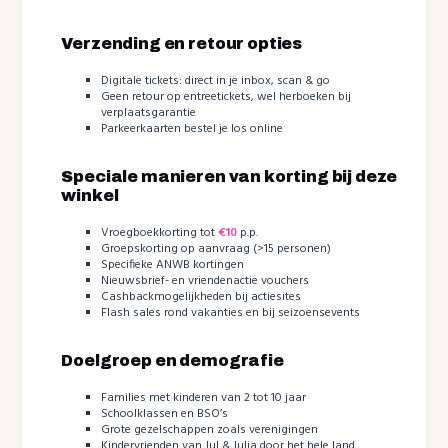
Verzending en retour opties
Digitale tickets: direct in je inbox, scan & go
Geen retour op entreetickets, wel herboeken bij
verplaatsgarantie
Parkeerkaarten bestel je los online
Speciale manieren van korting bij deze
winkel
Vroegboekkorting tot
€10
p.p.
Groepskorting op aanvraag (>15 personen)
Specifieke ANWB kortingen
Nieuwsbrief- en vriendenactie vouchers
Cashbackmogelijkheden bij actiesites
Flash sales rond vakanties en bij seizoensevents
Doelgroep en demografie
Families met kinderen van 2 tot 10 jaar
Schoolklassen en BSO’s
Grote gezelschappen zoals verenigingen
Kindervrienden van Jul & Julia door het hele land