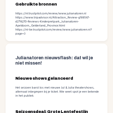
Gebruikte bronnen
https://nl.trustpilot.com/review/www.julianatoren.nl
https://www.tripadvisor.nl/Attraction_Review-g188567-
d2716270-Reviews-Kinderpretpark_Julianatoren-
Apeldoorn_Gelderland_Province.html
https://nl-be.trustpilot.com/review/www.julianatoren.nl?
page=3
Julianatoren nieuwsflash: dat wil je
niet missen!
Nieuwe shows gelanceerd
Het seizoen barst los met nieuwe Jul & Julia theatershows,
allemaal inbegrepen bij je ticket. Wie weet spot je een bekende
in het publiek.
Seizoensdeal: Grote Lentefestijn