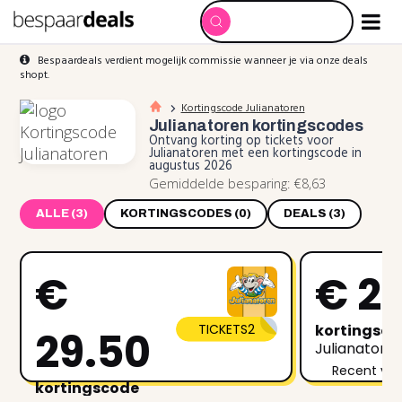
Bespaardeals verdient mogelijk commissie wanneer je via onze deals
shopt.
Kortingscode Julianatoren
Julianatoren
kortingscodes
Ontvang korting op tickets voor
Julianatoren met een kortingscode in
augustus 2026
Gemiddelde besparing: €8,63
ALLE (3)
KORTINGSCODES (0)
DEALS (3)
€
€ 2
TICKETS2
kortingsc
29.50
Julianatore
Recent ver
kortingscode