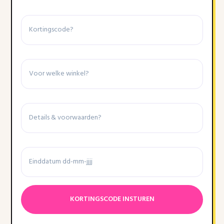
Kortingscode
Winkel
Details
&
voorwaarden
Einddatum
Datumnotatie:DD
dash
MM
dash
JJJJ