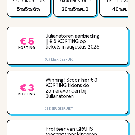
5 KORTINGSCODES
3 KORTINGSCODES
1 KORTINGSCOD
5%
5%
6%
20%
5%
€0
40%
€5
|
|
|
|
|
Julianatoren aanbieding
€ 5
|| € 5 KORTING op
tickets in augustus 2026
KORTING
929 KEER GEBRUIKT
Winning! Scoor hier € 3
KORTING tijdens de
€ 3
zomeravonden bij
KORTING
Julianatoren
39 KEER GEBRUIKT
Profiteer van GRATIS
toegang voor kinderen