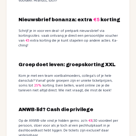
voordeel. Peanuts, toch?
Nieuwsbrief bonanza: extra
€5
korting
Schrijf je in voor een deal- of pretpark nieuwsbrief via
kortingssites: vaak ontvang je direct een persoonlijke voucher
van
€5
extra korting die je kunt stapelen op andere acties. Ka-
ching!
Groep doet leven: groepskorting XXL
Kom je met een team voetbalmoeders, collega’s of je hele
dansclub? Vanaf grote groepen zijn er unieke ticketprijzen,
soms tot
25%
korting. Even bellen, want online zie je die
tarieven niet altijd direct. Wie niet vraagt, die mist de koek!
ANWB-lid? Cash die privilege
Op de ANWB-site vind je hidden gems: zo’n
€8
,50 voordeel per
persoon, stoer voor als je toch al een pechhulpkaart in je
dashboardkast hebt liggen. De tickets zijn exclusief daar
verkrijgbaar.