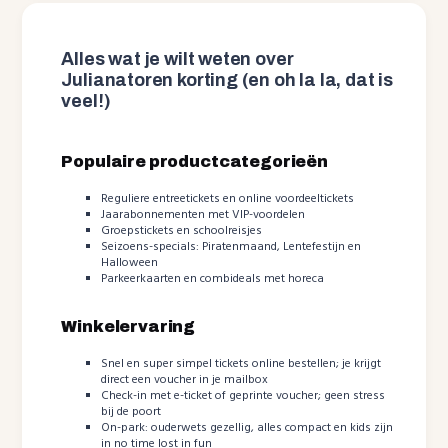
Alles wat je wilt weten over
Julianatoren korting (en oh la la, dat is
veel!)
Populaire productcategorieën
Reguliere entreetickets en online voordeeltickets
Jaarabonnementen met VIP-voordelen
Groepstickets en schoolreisjes
Seizoens-specials: Piratenmaand, Lentefestijn en
Halloween
Parkeerkaarten en combideals met horeca
Winkelervaring
Snel en super simpel tickets online bestellen; je krijgt
direct een voucher in je mailbox
Check-in met e-ticket of geprinte voucher; geen stress
bij de poort
On-park: ouderwets gezellig, alles compact en kids zijn
in no time lost in fun