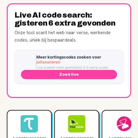
Julianatoren
Recent verlopen, werkt soms nog
Live AI code search:
gisteren 6 extra gevonden
Onze tool scant het web naar verse, werkende
codes, uniek bij bespaardeals.
Meer kortingscodes zoeken voor
julianatoren
Live zoeken vindt gemiddeld 3-5 extra codes
Zoek live