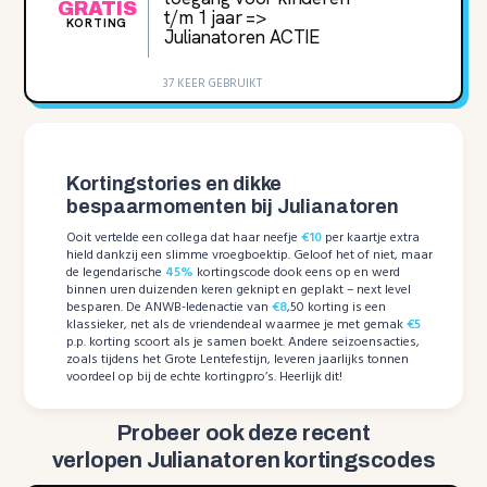
GRATIS
t/m 1 jaar =>
KORTING
Julianatoren ACTIE
37 KEER GEBRUIKT
Kortingstories en dikke
bespaarmomenten bij Julianatoren
Ooit vertelde een collega dat haar neefje
€10
per kaartje extra
hield dankzij een slimme vroegboektip. Geloof het of niet, maar
de legendarische
45%
kortingscode dook eens op en werd
binnen uren duizenden keren geknipt en geplakt – next level
besparen. De ANWB-ledenactie van
€8
,50 korting is een
klassieker, net als de vriendendeal waarmee je met gemak
€5
p.p. korting scoort als je samen boekt. Andere seizoensacties,
zoals tijdens het Grote Lentefestijn, leveren jaarlijks tonnen
voordeel op bij de echte kortingpro’s. Heerlijk dit!
Probeer ook deze recent
verlopen Julianatoren kortingscodes