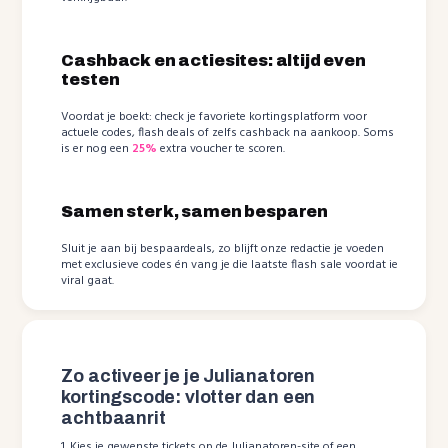
Cashback en actiesites: altijd even
testen
Voordat je boekt: check je favoriete kortingsplatform voor
actuele codes, flash deals of zelfs cashback na aankoop. Soms
is er nog een
25%
extra voucher te scoren.
Samen sterk, samen besparen
Sluit je aan bij bespaardeals, zo blijft onze redactie je voeden
met exclusieve codes én vang je die laatste flash sale voordat ie
viral gaat.
Zo activeer je je Julianatoren
kortingscode: vlotter dan een
achtbaanrit
1. Kies je gewenste tickets op de Julianatoren-site of een