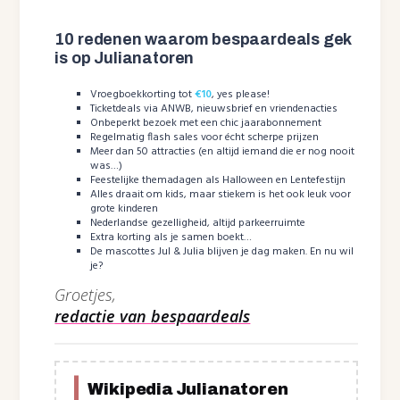
10 redenen waarom bespaardeals gek
is op Julianatoren
Vroegboekkorting tot
€10
, yes please!
Ticketdeals via ANWB, nieuwsbrief en vriendenacties
Onbeperkt bezoek met een chic jaarabonnement
Regelmatig flash sales voor écht scherpe prijzen
Meer dan 50 attracties (en altijd iemand die er nog nooit
was…)
Feestelijke themadagen als Halloween en Lentefestijn
Alles draait om kids, maar stiekem is het ook leuk voor
grote kinderen
Nederlandse gezelligheid, altijd parkeerruimte
Extra korting als je samen boekt…
De mascottes Jul & Julia blijven je dag maken. En nu wil
je?
Groetjes,
redactie van bespaardeals
Wikipedia Julianatoren