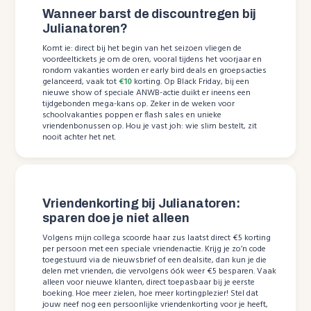
Wanneer barst de discountregen bij
Julianatoren?
Komt ie: direct bij het begin van het seizoen vliegen de
voordeeltickets je om de oren, vooral tijdens het voorjaar en
rondom vakanties worden er early bird deals en groepsacties
gelanceerd, vaak tot
€10
korting. Op Black Friday, bij een
nieuwe show of speciale ANWB-actie duikt er ineens een
tijdgebonden mega-kans op. Zeker in de weken voor
schoolvakanties poppen er flash sales en unieke
vriendenbonussen op. Hou je vast joh: wie slim bestelt, zit
nooit achter het net.
Vriendenkorting bij Julianatoren:
sparen doe je niet alleen
Volgens mijn collega scoorde haar zus laatst direct €5 korting
per persoon met een speciale vriendenactie. Krijg je zo’n code
toegestuurd via de nieuwsbrief of een dealsite, dan kun je die
delen met vrienden, die vervolgens óók weer €5 besparen. Vaak
alleen voor nieuwe klanten, direct toepasbaar bij je eerste
boeking. Hoe meer zielen, hoe meer kortingplezier! Stel dat
jouw neef nog een persoonlijke vriendenkorting voor je heeft,