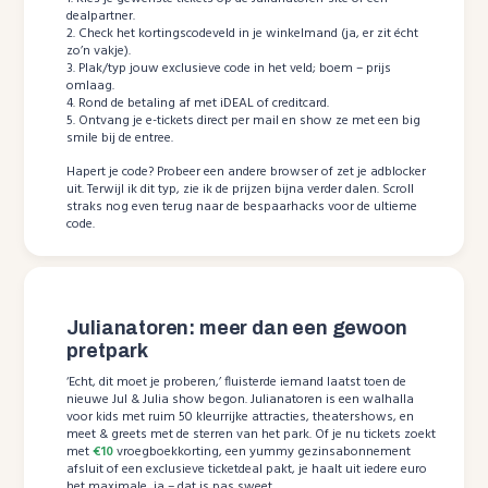
dealpartner.
2. Check het kortingscodeveld in je winkelmand (ja, er zit écht
zo’n vakje).
3. Plak/typ jouw exclusieve code in het veld; boem – prijs
omlaag.
4. Rond de betaling af met iDEAL of creditcard.
5. Ontvang je e-tickets direct per mail en show ze met een big
smile bij de entree.
Hapert je code? Probeer een andere browser of zet je adblocker
uit. Terwijl ik dit typ, zie ik de prijzen bijna verder dalen. Scroll
straks nog even terug naar de bespaarhacks voor de ultieme
code.
Julianatoren: meer dan een gewoon
pretpark
‘Echt, dit moet je proberen,’ fluisterde iemand laatst toen de
nieuwe Jul & Julia show begon. Julianatoren is een walhalla
voor kids met ruim 50 kleurrijke attracties, theatershows, en
meet & greets met de sterren van het park. Of je nu tickets zoekt
met
€10
vroegboekkorting, een yummy gezinsabonnement
afsluit of een exclusieve ticketdeal pakt, je haalt uit iedere euro
het maximale, ja – dat is pas sweet.