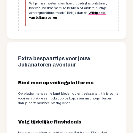
Wil je meer weten over hoe dit bedrijf is ontstaan,
hoeveel werknemers ze hebben of andere nuttige
achtergrondinformatie? Bekijk dan de
Wikipedia
van Julianatoren
Extra bespaartips voor jouw
Julianatoren avontuur
Bied mee op veilingplatforms
Op platforms waar je kunt bieden op entreekaarten, tik je soms
voor een prikkie een ticket op de kop. Even niet hoger bieden
dan je portemonnee prettig vindt.
Volg tijdelijke flashdeals
Iedere paar weken verschijnt er een flash sale. Sla je slag