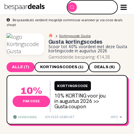
Bespaardeals verdient mogelijk commissie wanneer je via onze deals
shopt.
Kortingscode Gusta
Gusta
kortingscodes
Scoor tot 40% voordeel met deze Gusta
kortingscode in augustus 2026
Gemiddelde besparing: €14,38
ALLE (7)
KORTINGSCODES (1)
DEALS (6)
KORTINGSCODE
10%
10% KORTING voor jou
in augustus 2026 >>
PAK CODE
Gusta coupon
674 KEER GEBRUIKT
INFO
GEVERIFIEERD