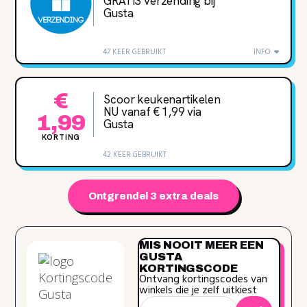
GRATIS verzending bij
Gusta
47 KEER GEBRUIKT
INFO
€
Scoor keukenartikelen
NU vanaf € 1,99 via
1,99
Gusta
KORTING
42 KEER GEBRUIKT
Ontgrendel 3 extra deals
MIS NOOIT MEER EEN
GUSTA
KORTINGSCODE
Ontvang kortingscodes van
winkels die je zelf uitkiest