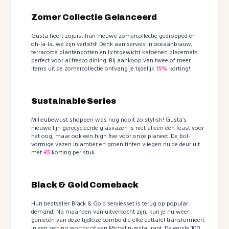
Zomer Collectie Gelanceerd
Gusta heeft zojuist hun nieuwe zomercollectie gedropped en
oh-la-la, we zijn verliefd! Denk aan servies in oceaanblauw,
terracotta plantenpotten en lichtgewicht katoenen placemats
perfect voor al fresco dining. Bij aankoop van twee of meer
items uit de zomercollectie ontvang je tijdelijk
15%
korting!
Sustainable Series
Milieubewust shoppen was nog nooit zo stylish! Gusta’s
nieuwe lijn gerecycleerde glasvazen is niet alleen een feast voor
het oog, maar ook een high five voor onze planeet. De bol-
vormige vazen in amber en groen tinten vliegen nu de deur uit
met
€5
korting per stuk.
Black & Gold Comeback
Hun bestseller Black & Gold serviesset is terug op popular
demand! Na maanden van uitverkocht zijn, kun je nu weer
genieten van deze tijdloze combo die elke eettafel transformeert
in een setting worthy of een Michelin-restaurant. De eerste 100