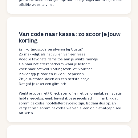
gescored. Deze kortingen zijn soms nog hoger dan wat je op de
officiële website vindt.
Van code naar kassa: zo scoor je jouw
korting
Een kortingscode verzilveren bij Gusta?
Zo makkelijk als het vullen van een vaas
Voeg je favoriete items toe aan je winkelmandje
Ga naar het afrekenscherm waar je betaalt
Zoek naar het veld ‘Kortingscode’ of ‘Voucher’
Plak of typ je code en klik op ‘Toepassen’
Zie je subtotaal dalen als een herfstblaadje
Dat gaf je zeker een glimlach
Werkt je code niet? Check even of je niet per ongeluk een spatie
hebt meegekopieerd. Terwijl ik deze regels schrijf, merk ik dat
sommige codes hoofdlettergevoelig zijn; let daar dus op. En
vergeet niet; sommige codes werken alleen op niet-afgeprijsde
artikelen.