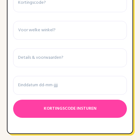
Winkel
Details
&
voorwaarden
Einddatum
Datumnotatie:DD
dash
MM
dash
JJJJ