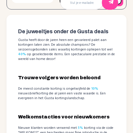
De juweeltjes onder de Gusta deals
Gusta heeft door de jaren heen een gevarieerd palet aan
kortingen laten zien. De absolute champions? De
seizoensgebonden sales waarbij kortingen opliepen tot wel
40%
op geselecteerde items. Een spectaculaire prestatie in de
wereld van home decor!
Trouwe volgers worden beloond
De meest constante korting is ongetwijfeld de
10%
nieuwsbriefkorting die al jaren een vaste waarde is. Een
evergreen in het Gusta kortingslandschap.
Welkomstacties voor nieuwkomers
Nieuwe klanten worden verwend met
5%
korting via de code
“WELKOM22”, een bescheiden maar fijne introductie in de