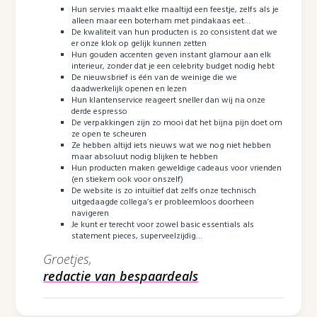
Hun servies maakt elke maaltijd een feestje, zelfs als je
alleen maar een boterham met pindakaas eet…
De kwaliteit van hun producten is zo consistent dat we
er onze klok op gelijk kunnen zetten
Hun gouden accenten geven instant glamour aan elk
interieur, zonder dat je een celebrity budget nodig hebt
De nieuwsbrief is één van de weinige die we
daadwerkelijk openen en lezen
Hun klantenservice reageert sneller dan wij na onze
derde espresso
De verpakkingen zijn zo mooi dat het bijna pijn doet om
ze open te scheuren
Ze hebben altijd iets nieuws wat we nog niet hebben
maar absoluut nodig blijken te hebben
Hun producten maken geweldige cadeaus voor vrienden
(en stiekem ook voor onszelf)
De website is zo intuïtief dat zelfs onze technisch
uitgedaagde collega’s er probleemloos doorheen
navigeren
Je kunt er terecht voor zowel basic essentials als
statement pieces, superveelzijdig…
Groetjes,
redactie van bespaardeals