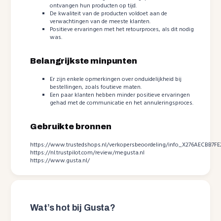
ontvangen hun producten op tijd.
De kwaliteit van de producten voldoet aan de
verwachtingen van de meeste klanten.
Positieve ervaringen met het retourproces, als dit nodig
was.
Belangrijkste minpunten
Er zijn enkele opmerkingen over onduidelijkheid bij
bestellingen, zoals foutieve maten.
Een paar klanten hebben minder positieve ervaringen
gehad met de communicatie en het annuleringsproces.
Gebruikte bronnen
https://www.trustedshops.nl/verkopersbeoordeling/info_X276AECBB7F
https://nl.trustpilot.com/review/megusta.nl
https://www.gusta.nl/
Wat’s hot bij Gusta?