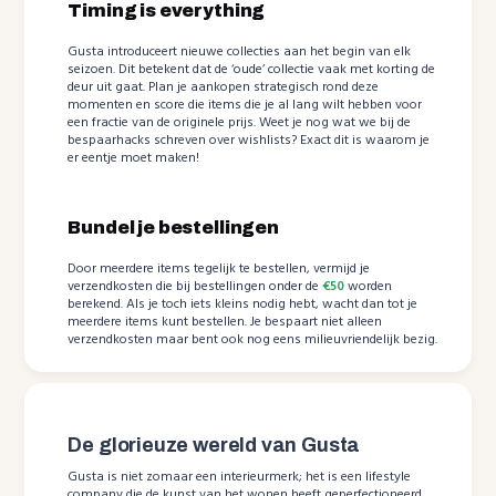
Timing is everything
Gusta introduceert nieuwe collecties aan het begin van elk
seizoen. Dit betekent dat de ‘oude’ collectie vaak met korting de
deur uit gaat. Plan je aankopen strategisch rond deze
momenten en score die items die je al lang wilt hebben voor
een fractie van de originele prijs. Weet je nog wat we bij de
bespaarhacks schreven over wishlists? Exact dit is waarom je
er eentje moet maken!
Bundel je bestellingen
Door meerdere items tegelijk te bestellen, vermijd je
verzendkosten die bij bestellingen onder de
€50
worden
berekend. Als je toch iets kleins nodig hebt, wacht dan tot je
meerdere items kunt bestellen. Je bespaart niet alleen
verzendkosten maar bent ook nog eens milieuvriendelijk bezig.
De glorieuze wereld van Gusta
Gusta is niet zomaar een interieurmerk; het is een lifestyle
company die de kunst van het wonen heeft geperfectioneerd.