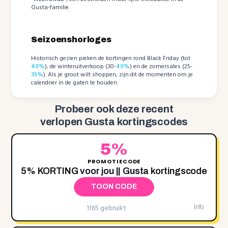
Gusta-familie.
Seizoenshorloges
Historisch gezien pieken de kortingen rond Black Friday (tot
40%
), de winteruitverkoop (30-
40%
) en de zomersales (25-
35%
). Als je groot wilt shoppen, zijn dit de momenten om je
calendrier in de gaten te houden.
Probeer ook deze recent
verlopen Gusta kortingscodes
5%
PROMOTIECODE
5% KORTING voor jou || Gusta kortingscode
TOON CODE
1165 gebruikt
Info