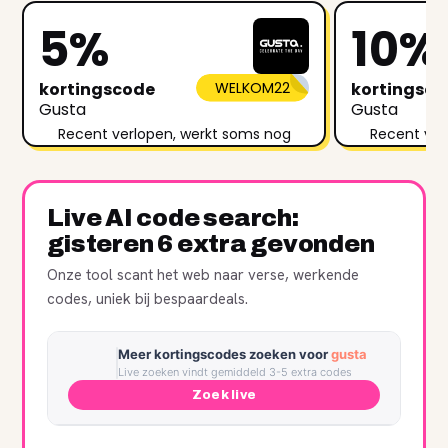
5%
10%
kortingscode
WELKOM22
kortingsc
Gusta
Gusta
Recent verlopen, werkt soms nog
Recent ver
Live AI code search:
gisteren 6 extra gevonden
Onze tool scant het web naar verse, werkende
codes, uniek bij bespaardeals.
Meer kortingscodes zoeken voor
gusta
Live zoeken vindt gemiddeld 3-5 extra codes
Zoek live