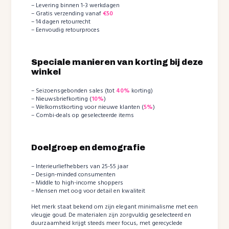
– Levering binnen 1-3 werkdagen
– Gratis verzending vanaf
€50
– 14 dagen retourrecht
– Eenvoudig retourproces
Speciale manieren van korting bij deze
winkel
– Seizoensgebonden sales (tot
40%
korting)
– Nieuwsbriefkorting (
10%
)
– Welkomstkorting voor nieuwe klanten (
5%
)
– Combi-deals op geselecteerde items
Doelgroep en demografie
– Interieurliefhebbers van 25-55 jaar
– Design-minded consumenten
– Middle to high-income shoppers
– Mensen met oog voor detail en kwaliteit
Het merk staat bekend om zijn elegant minimalisme met een
vleugje goud. De materialen zijn zorgvuldig geselecteerd en
duurzaamheid krijgt steeds meer focus, met gerecyclede