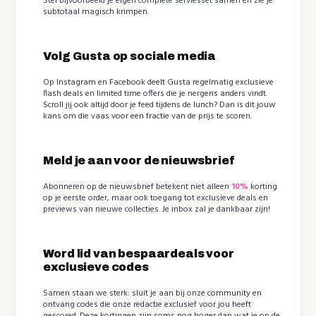
Stel bijvoorbeeld je eigen complete serviesset samen en zie je
subtotaal magisch krimpen.
Volg Gusta op sociale media
Op Instagram en Facebook deelt Gusta regelmatig exclusieve
flash deals en limited time offers die je nergens anders vindt.
Scroll jij ook altijd door je feed tijdens de lunch? Dan is dit jouw
kans om die vaas voor een fractie van de prijs te scoren.
Meld je aan voor de nieuwsbrief
Abonneren op de nieuwsbrief betekent niet alleen
10%
korting
op je eerste order, maar ook toegang tot exclusieve deals en
previews van nieuwe collecties. Je inbox zal je dankbaar zijn!
Word lid van bespaardeals voor
exclusieve codes
Samen staan we sterk: sluit je aan bij onze community en
ontvang codes die onze redactie exclusief voor jou heeft