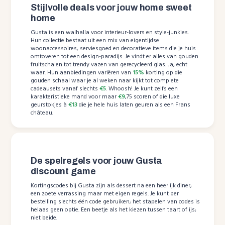
Stijlvolle deals voor jouw home sweet
home
Gusta is een walhalla voor interieur-lovers en style-junkies.
Hun collectie bestaat uit een mix van eigentijdse
woonaccessoires, serviesgoed en decoratieve items die je huis
omtoveren tot een design-paradijs. Je vindt er alles van gouden
fruitschalen tot trendy vazen van gerecycleerd glas. Ja, echt
waar. Hun aanbiedingen variëren van
15%
korting op die
gouden schaal waar je al weken naar kijkt tot complete
cadeausets vanaf slechts
€5
. Whoosh! Je kunt zelfs een
karakteristieke mand voor maar
€9
,75 scoren of die luxe
geurstokjes à
€13
die je hele huis laten geuren als een Frans
château.
De spelregels voor jouw Gusta
discount game
Kortingscodes bij Gusta zijn als dessert na een heerlijk diner;
een zoete verrassing maar met eigen regels. Je kunt per
bestelling slechts één code gebruiken; het stapelen van codes is
helaas geen optie. Een beetje als het kiezen tussen taart of ijs;
niet beide.