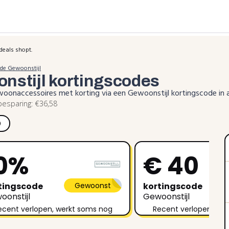
deals shopt.
ode Gewoonstijl
nstijl
kortingscodes
woonaccessoires met korting via een Gewoonstijl kortingscode in
esparing: €36,58
)
0%
€ 40
tingscode
Gewoonst
kortingscode
oonstijl
Gewoonstijl
ecent verlopen, werkt soms nog
Recent verlopen, we