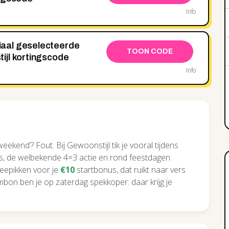
Info
aal geselecteerde
TOON CODE
ijl kortingscode
Info
ekend’? Fout. Bij Gewoonstijl tik je vooral tijdens
ds, de welbekende 4=3 actie en rond feestdagen
meepikken voor je
€10
startbonus, dat ruikt naar vers
n ben je op zaterdag spekkoper: daar krijg je