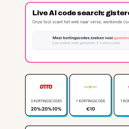
Live AI code search: giste
Onze tool scant het web naar verse, werkende cod
Meer kortingscodes zoeken voor
gewoons
Live zoeken vindt gemiddeld 3-5 extra codes
3 KORTINGSCODES
1 KORTINGSCODE
1 KO
20%
20%
10%
€10
|
|