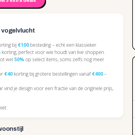
el 3 extra deals
n vogelvlucht
rting bij
€100
besteding – echt een klassieker.
%
korting, perfect voor wie houdt van live shoppen.
tot wel
50%
op select items, soms zelfs nog meer
.
or
€40
korting bij grotere bestellingen vanaf
€400
–
vind je design voor een fractie van de originele prijs,
iet.
oonstijl