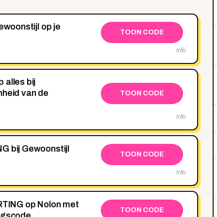
ewoonstijl op je
TOON CODE
Info
alles bij
nheid van de
TOON CODE
Info
G bij Gewoonstijl
TOON CODE
Info
TING op Nolon met
TOON CODE
ingscode