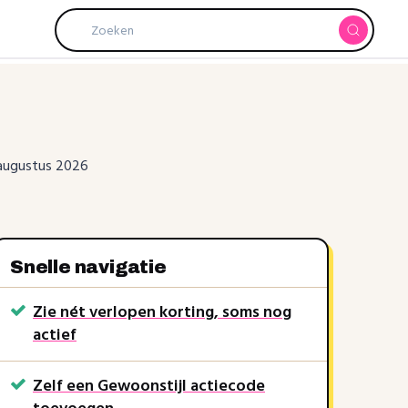
 augustus 2026
Snelle navigatie
10%
Zie nét verlopen korting, soms nog
Gewoonst
kortingscode
NOLON10
actief
Gewoonstijl
rkt soms nog
Recent verlopen, werkt soms nog
Zelf een Gewoonstijl actiecode