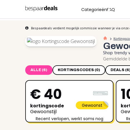
Categorieën
FAQ
Bespaardeals verdient mogelijk commissie wanneer je via onze 
Kortingsc
Gewoo
Shop trendy 
Gemiddelde b
ALLE (6)
KORTINGSCODES (0)
DEALS (6
€ 40
1
kortingscode
Gewoonst
kor
Gewoonstijl
Gew
Recent verlopen, werkt soms nog
R