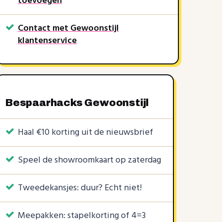
toevoegen
Contact met Gewoonstijl
klantenservice
Bespaarhacks Gewoonstijl
Haal €10 korting uit de nieuwsbrief
Speel de showroomkaart op zaterdag
KORTINGSCODES
1 KORTINGSCODE
3 KORTINGSCODES
Tweedekansjes: duur? Echt niet!
5%
5%
5%
50%
€30
€10
|
|
|
Meepakken: stapelkorting of 4=3