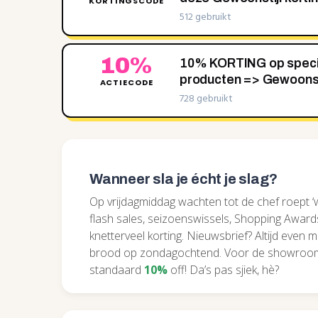
KORTINGSCODE
512 gebruikt
10%
10% KORTING op speci
producten => Gewoonst
ACTIECODE
728 gebruikt
Wanneer sla je écht je slag?
Op vrijdagmiddag wachten tot de chef roept ‘we
flash sales, seizoenswissels, Shopping Awar
knetterveel korting. Nieuwsbrief? Altijd even 
brood op zondagochtend. Voor de showroombo
standaard
10%
off! Da’s pas sjiek, hè?