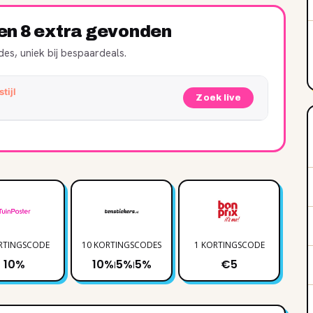
ren 8 extra gevonden
es, uniek bij bespaardeals.
tijl
Zoek live
RTINGSCODE
10 KORTINGSCODES
1 KORTINGSCODE
3 
10%
10%
5%
5%
€5
|
|