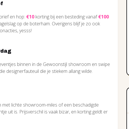
ef
brief en hop:
€10
korting bij een besteding vanaf
€100
hagelslag op de boterham. Overigens blijf je zo ook
nacties, yesss!
rdag
 eventjes binnen in de Gewoonstijl showroom en swipe
die designerfauteuil die je stiekem allang wilde.
n met lichte showroom-miles of een beschadigde
uit is. Prijsverschil is vaak bizar, en korting geldt er