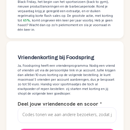
Black Friday, het begin van het sportseizoen (back to gym),
nieuwe productlanceringen en de barbecueperiode. Rond je
verjaardag krijg je geregeld een extraatje, en er duiken
regelmatig korte flash sales op. De grootste actie, met korting
tot
65%
, komt ongeveer één keer per jaar voorbij. Heb je geen
haast? Wacht dan op zo’n piekmoment en sla je voorraad in
één keer in.
Vriendenkorting bij Foodspring
Ja, Foodspring heeft een vriendenprogramma. Nodig een vriend
of vriendin uit via de persoonlijke link in je account. Jullie krijgen
dan allebei 10 euro korting op de volgende bestelling. Je kunt
maximaal 5 vrienden per account aanbrengen, dus je bespaart
zo tot 50 euro. Handig voor sportmaatjes die toch al
eiwitpoeder of repen bestellen: zij starten met korting en jij
shopt de volgende keer goedkoper.
Deel jouw vriendencode en scoor
*