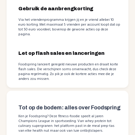
Gebruik de aanbrengkorting
Via het vriendenprogramma krijgen jij en je vriend allebei 10
euro korting. Met maximaal 5 vrienden per account loopt dat op
tot 50 euro voordeel, bovenop de gewone acties op deze
pagina.
Let op flash sales en lanceringen
Foodspring lanceert geregeld nieuwe producten en draait korte
flash sales. Die verschijnen soms onverwacht, dus check deze
pagina regelmatig. Zo pik je ook de kortere acties mee die je
anders zou missen.
Tot op de bodem: alles over Foodspring
Ken je Foodspring? Deze fitness-foodie speelt al jaren
Champions League in sportvoeding. Van whey protein tot
culinary supergranen: het platform past in de meal prep-tas
van elke health nut maar ook van luie ontbijtslapers.