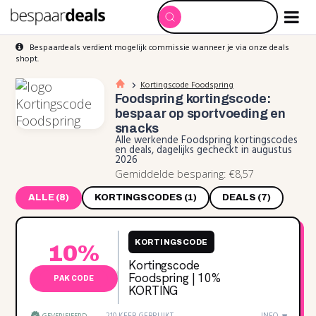
Bespaardeals verdient mogelijk commissie wanneer je via onze deals
shopt.
Kortingscode Foodspring
Foodspring kortingscode:
bespaar op sportvoeding en
snacks
Alle werkende Foodspring kortingscodes
en deals, dagelijks gecheckt in augustus
2026
Gemiddelde besparing: €8,57
ALLE (8)
KORTINGSCODES (1)
DEALS (7)
KORTINGSCODE
10%
Kortingscode
Foodspring | 10%
PAK CODE
KORTING
210 KEER GEBRUIKT
INFO