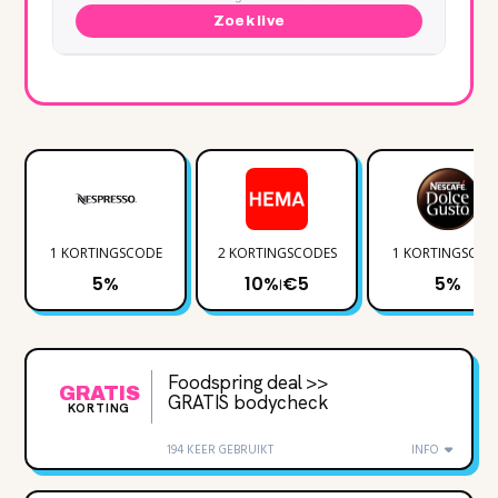
Zoek live
1 KORTINGSCODE
2 KORTINGSCODES
1 KORTINGSCOD
5%
10%
€5
5%
|
Foodspring deal >>
GRATIS
GRATIS bodycheck
KORTING
194 KEER GEBRUIKT
INFO