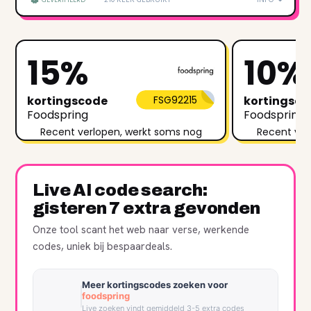
GEVERIFIEERD
15%
10%
kortingscode
FSG92215
kortingsc
Foodspring
Foodspring
Recent verlopen, werkt soms nog
Recent ver
Live AI code search:
gisteren 7 extra gevonden
Onze tool scant het web naar verse, werkende
codes, uniek bij bespaardeals.
Meer kortingscodes zoeken voor
foodspring
Live zoeken vindt gemiddeld 3-5 extra codes