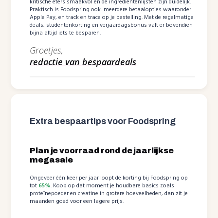
kritische eters smaakvol en de ingrediëntenlijsten zijn duidelijk.
Praktisch is Foodspring ook: meerdere betaalopties waaronder
Apple Pay, en track en trace op je bestelling. Met de regelmatige
deals, studentenkorting en verjaardagsbonus valt er bovendien
bijna altijd iets te besparen.
Groetjes,
redactie van bespaardeals
Extra bespaartips voor Foodspring
Plan je voorraad rond de jaarlijkse
megasale
Ongeveer één keer per jaar loopt de korting bij Foodspring op
tot
65%
. Koop op dat moment je houdbare basics zoals
proteïnepoeder en creatine in grotere hoeveelheden, dan zit je
maanden goed voor een lagere prijs.