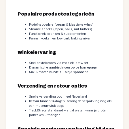
Populaire productcategorieën
Proteïnepoeders (vegan & klassieke whey)
Slimme snacks (repen, balls, nut butters)
Functionele dranken & supplementen
Pannenkoeken en low carb bakingmixen
Winkelervaring
Snel bestelproces via mobiele browser
Dynamische aanbiedingen op de homepage
Mix & match bundels – altijd spannend
Verzending en retour opties
Snelle verzending door heel Nederland
Retour binnen 14 dagen, zolang de verpakking nog als
een museumstuk oogt
Track&trace standaard – altijd weten waar je protein
pancakes uithangen
Speciale manieren van korting bij deze