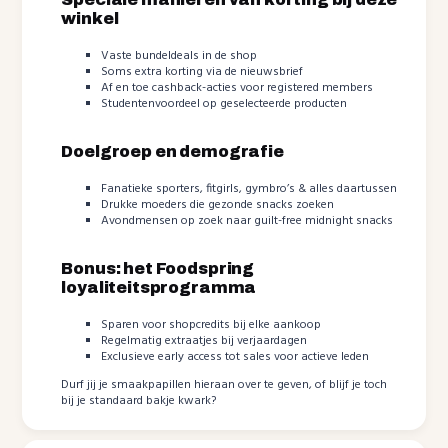
winkel
Vaste bundeldeals in de shop
Soms extra korting via de nieuwsbrief
Af en toe cashback-acties voor registered members
Studentenvoordeel op geselecteerde producten
Doelgroep en demografie
Fanatieke sporters, fitgirls, gymbro’s & alles daartussen
Drukke moeders die gezonde snacks zoeken
Avondmensen op zoek naar guilt-free midnight snacks
Bonus: het Foodspring
loyaliteitsprogramma
Sparen voor shopcredits bij elke aankoop
Regelmatig extraatjes bij verjaardagen
Exclusieve early access tot sales voor actieve leden
Durf jij je smaakpapillen hieraan over te geven, of blijf je toch
bij je standaard bakje kwark?