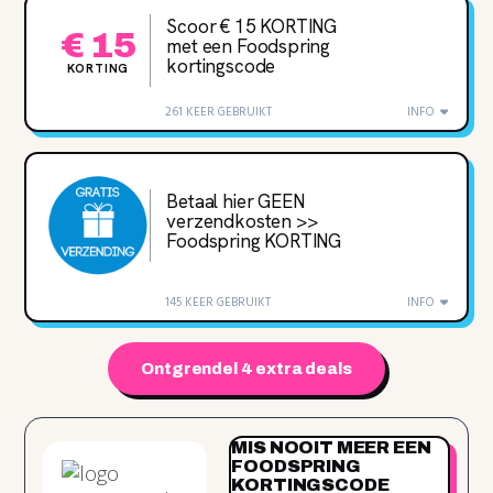
Scoor € 15 KORTING
€ 15
met een Foodspring
kortingscode
KORTING
261 KEER GEBRUIKT
INFO
Betaal hier GEEN
verzendkosten >>
Foodspring KORTING
145 KEER GEBRUIKT
INFO
Ontgrendel 4 extra deals
MIS NOOIT MEER EEN
FOODSPRING
KORTINGSCODE