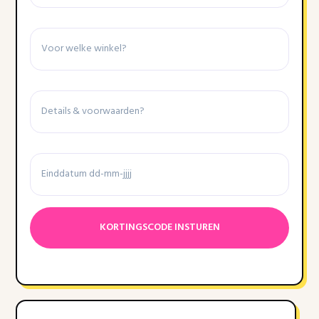
Winkel
Details
&
voorwaarden
Einddatum
Datumnotatie:DD
dash
MM
dash
JJJJ