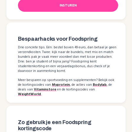
INSTUREN
Bespaarhacks voor Foodspring
Drie concrete tips. Eén: bestel boven 49 euro, dan betaal je geen
verzendkosten. Twee: kijk naar de bundels; met mix en match
bundels pak je vaak meer voordeel dan met losse producten.
Drie: ben je student of bijna jarig? Foodspring kent
studentenkorting en een verjaardagsbonus, dus check of je
daarvoor in aanmerking komt.
Meer besparen op sportvoeding en supplementen? Bekijk ook
de kortingscodes van
Myprotein
, de acties van
Bodylab
, de
deals van
Vitaminstore
en de kortingscodes van
WeightWorld
.
Zo gebruik je een Foodspring
kortingscode