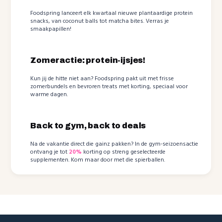
Foodspring lanceert elk kwartaal nieuwe plantaardige protein
snacks, van coconut balls tot matcha bites. Verras je
smaakpapillen!
Zomeractie: protein-ijsjes!
Kun jij de hitte niet aan? Foodspring pakt uit met frisse
zomerbundels en bevroren treats met korting, speciaal voor
warme dagen.
Back to gym, back to deals
Na de vakantie direct die gainz pakken? In de gym-seizoensactie
ontvang je tot
20%
korting op streng geselecteerde
supplementen. Kom maar door met die spierballen.