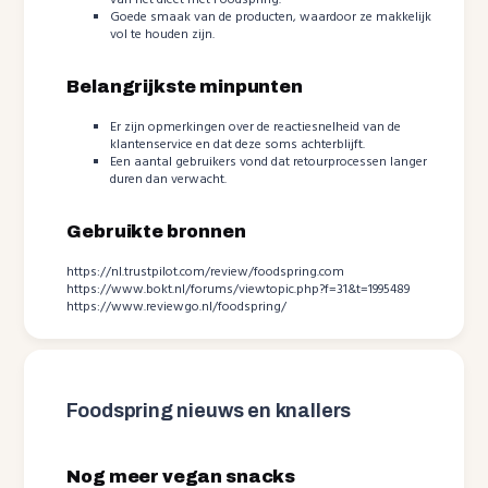
van het dieet met Foodspring.
Goede smaak van de producten, waardoor ze makkelijk
vol te houden zijn.
Belangrijkste minpunten
Er zijn opmerkingen over de reactiesnelheid van de
klantenservice en dat deze soms achterblijft.
Een aantal gebruikers vond dat retourprocessen langer
duren dan verwacht.
Gebruikte bronnen
https://nl.trustpilot.com/review/foodspring.com
https://www.bokt.nl/forums/viewtopic.php?f=31&t=1995489
https://www.reviewgo.nl/foodspring/
Foodspring nieuws en knallers
Nog meer vegan snacks