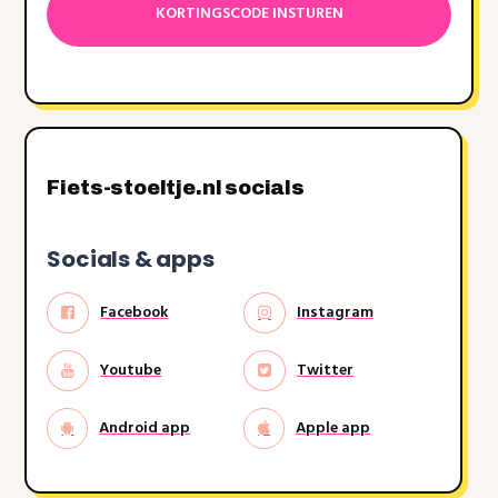
MM
dash
JJJJ
Fiets-stoeltje.nl socials
Socials & apps
Facebook
Instagram
Youtube
Twitter
Android app
Apple app