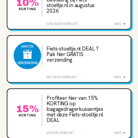
10%
stoeltje.nl in augustus
KORTING
2026
1248 KEER GEBRUIKT
INFO
Fiets-stoeltje.nl DEAL ?
Pak hier GRATIS
verzending
642 KEER GEBRUIKT
INFO
Profiteer hier van 15‌%
KORTING op
15%
bagagedragerkussentjes
met deze Fiets-stoeltje.nl
KORTING
DEAL
35 KEER GEBRUIKT
INFO