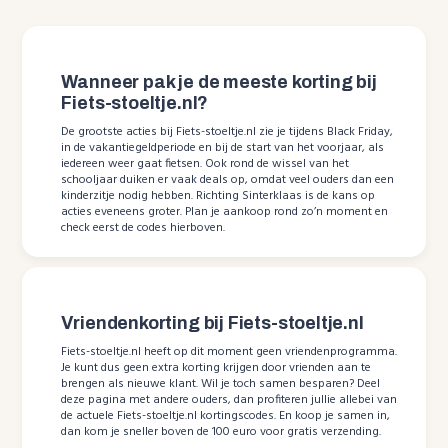
Wanneer pak je de meeste korting bij
Fiets-stoeltje.nl?
De grootste acties bij Fiets-stoeltje.nl zie je tijdens Black Friday,
in de vakantiegeldperiode en bij de start van het voorjaar, als
iedereen weer gaat fietsen. Ook rond de wissel van het
schooljaar duiken er vaak deals op, omdat veel ouders dan een
kinderzitje nodig hebben. Richting Sinterklaas is de kans op
acties eveneens groter. Plan je aankoop rond zo’n moment en
check eerst de codes hierboven.
Vriendenkorting bij Fiets-stoeltje.nl
Fiets-stoeltje.nl heeft op dit moment geen vriendenprogramma.
Je kunt dus geen extra korting krijgen door vrienden aan te
brengen als nieuwe klant. Wil je toch samen besparen? Deel
deze pagina met andere ouders, dan profiteren jullie allebei van
de actuele Fiets-stoeltje.nl kortingscodes. En koop je samen in,
dan kom je sneller boven de 100 euro voor gratis verzending.