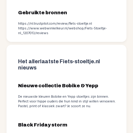
Gebruikte bronnen
https://nl.trustpilot.com/review/fiets-stoeltje.nl
https://www.webwinkelkeur.nl/webshop/Fiets-Stoeltje-
nl_1207013/reviews
Het allerlaatste Fiets-stoeltje.nl
nieuws
Nieuwe collectie Bobike & Yepp
De nieuwste kleuren Bobike en Yepp stoeltjes zijn binnen.
Perfect voor hippe ouders die hun kind in stijl willen vervoeren.
Pastel, print of klassiek zwart? Je scoort ze nu.
Black Friday storm