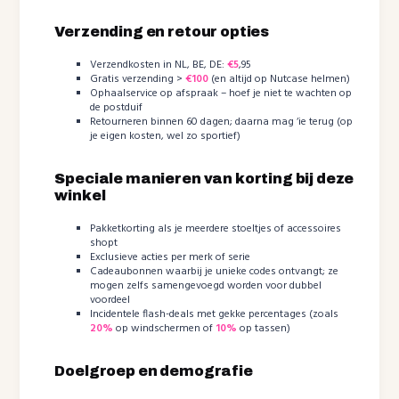
Verzending en retour opties
Verzendkosten in NL, BE, DE:
€5
,95
Gratis verzending >
€100
(en altijd op Nutcase helmen)
Ophaalservice op afspraak – hoef je niet te wachten op
de postduif
Retourneren binnen 60 dagen; daarna mag ‘ie terug (op
je eigen kosten, wel zo sportief)
Speciale manieren van korting bij deze
winkel
Pakketkorting als je meerdere stoeltjes of accessoires
shopt
Exclusieve acties per merk of serie
Cadeaubonnen waarbij je unieke codes ontvangt; ze
mogen zelfs samengevoegd worden voor dubbel
voordeel
Incidentele flash-deals met gekke percentages (zoals
20%
op windschermen of
10%
op tassen)
Doelgroep en demografie