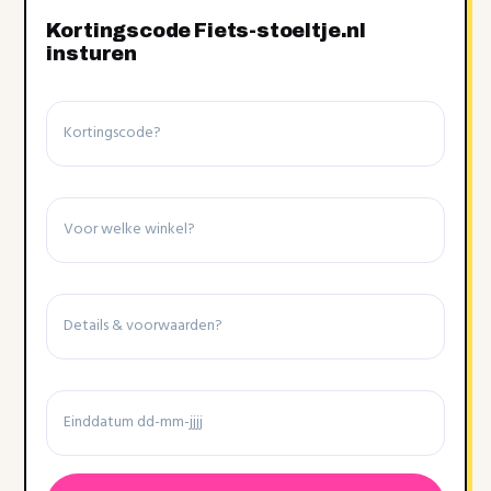
Kortingscode Fiets-stoeltje.nl
insturen
Kortingscode
Winkel
Details
&
voorwaarden
Einddatum
Datumnotatie:DD
dash