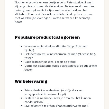
Nuchter, eigenwijs en een beetje rebels; Fiets-stoeltje.nl vaart
zijn eigen koers tussen de kinderzitjes. Ze leveren al meer dan
twintig jaar topkwaliteit zitjes, met de zekerheid van het
Webshop Keurmerk. Productspecialisten in de polder – maar
met wereldwijde leveringen – weten ze waar elke schroefje
hoort.
Populaire productcategorieën
Voor- en achterstoeltjes (Bobike, Yepp, Polisport,
Qibbel)
Fietsaccessoires: windschermen, helmen (Nutcase tip!),
tassen
Bagagedragerkussens, zadels op stang
Compleet geassembleerde pakketten voor de stressvrije
ouder
Winkelervaring
Frisse, duidelijke webwinkel (alsof je door een
versgepoetste fietswinkel loopt)
Bestellen is zo simpel, zelfs je oma zou het kunnen,
zonder geklooi
Live advies via telefoon, chat én ouderwetse mail