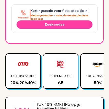
Kortingscode voor fiets-stoeltje-nl
%
Nieuw gevonden - wees de eerste die deze
KORTING
code test
Zoek codes
3 KORTINGSCODES
1 KORTINGSCODE
1 KORTINGSCOD
20%
20%
10%
€5
50%
|
|
Pak 10% KORTING op je
bestelling bij Fiets-