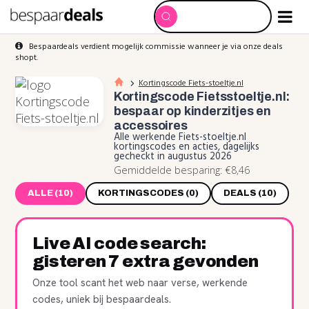
Bespaardeals verdient mogelijk commissie wanneer je via onze deals
shopt.
Kortingscode Fiets-stoeltje.nl
Kortingscode Fietsstoeltje.nl:
bespaar op kinderzitjes en
accessoires
Alle werkende Fiets-stoeltje.nl
kortingscodes en acties, dagelijks
gecheckt in augustus 2026
Gemiddelde besparing: €8,46
ALLE (10)
KORTINGSCODES (0)
DEALS (10)
Live AI code search:
gisteren 7 extra gevonden
Onze tool scant het web naar verse, werkende
codes, uniek bij bespaardeals.