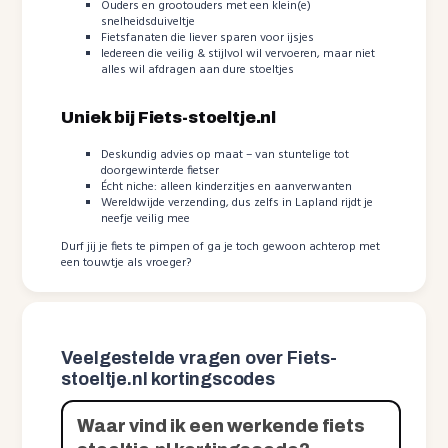
Ouders en grootouders met een klein(e)
snelheidsduiveltje
Fietsfanaten die liever sparen voor ijsjes
Iedereen die veilig & stijlvol wil vervoeren, maar niet
alles wil afdragen aan dure stoeltjes
Uniek bij Fiets-stoeltje.nl
Deskundig advies op maat – van stuntelige tot
doorgewinterde fietser
Écht niche: alleen kinderzitjes en aanverwanten
Wereldwijde verzending, dus zelfs in Lapland rijdt je
neefje veilig mee
Durf jij je fiets te pimpen of ga je toch gewoon achterop met
een touwtje als vroeger?
Veelgestelde vragen over Fiets-
stoeltje.nl kortingscodes
Waar vind ik een werkende fiets