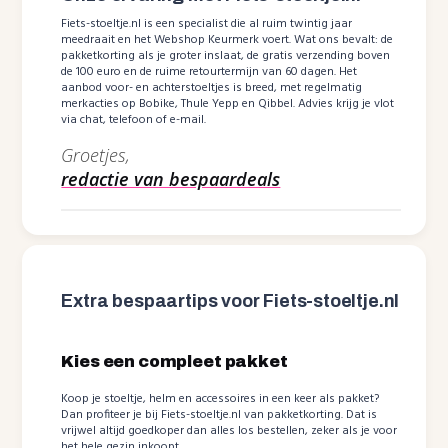
Fiets-stoeltje.nl is een specialist die al ruim twintig jaar
meedraait en het Webshop Keurmerk voert. Wat ons bevalt: de
pakketkorting als je groter inslaat, de gratis verzending boven
de 100 euro en de ruime retourtermijn van 60 dagen. Het
aanbod voor- en achterstoeltjes is breed, met regelmatig
merkacties op Bobike, Thule Yepp en Qibbel. Advies krijg je vlot
via chat, telefoon of e-mail.
Groetjes,
redactie van bespaardeals
Extra bespaartips voor Fiets-stoeltje.nl
Kies een compleet pakket
Koop je stoeltje, helm en accessoires in een keer als pakket?
Dan profiteer je bij Fiets-stoeltje.nl van pakketkorting. Dat is
vrijwel altijd goedkoper dan alles los bestellen, zeker als je voor
het hele gezin inkoopt.