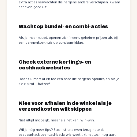
extra acties verwachten die nergens anders verschijnen. Kwam
dat even goed uit!
Wacht op bundel- en combi-acties
Als je meer koopt, openen zich ineens geheime prijzen als bij
een pannenkoekhuis op zondagmiddag.
Check externe kortings- en
cashbackwebsites
Daar sluimert af en toe een code die nergens opduikt, en als je
die claimt… hatzee!
Kies voor afhalen in de winkel als je
verzendkosten wilt skippen
Niet altijd mogelijk, maar als het kan: win-win.
Wil je nóg meer tips? Scroll straks even terug naar de
bespaarhack over cashback; wie weet tikt het toch nog aan.