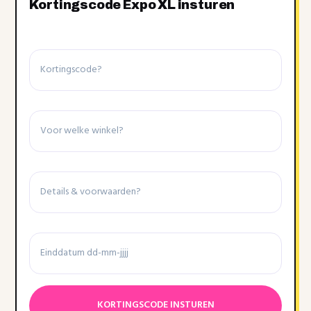
Kortingscode Expo XL insturen
Kortingscode
Winkel
Details
&
voorwaarden
Einddatum
Datumnotatie:DD
dash
MM