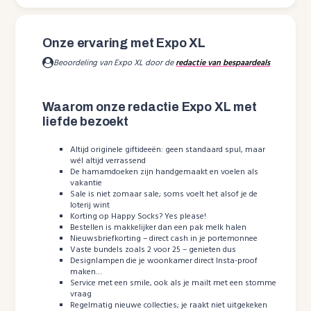
Onze ervaring met Expo XL
Beoordeling van Expo XL door de
redactie van bespaardeals
Waarom onze redactie Expo XL met
liefde bezoekt
Altijd originele giftideeën: geen standaard spul, maar
wél altijd verrassend
De hamamdoeken zijn handgemaakt en voelen als
vakantie
Sale is niet zomaar sale; soms voelt het alsof je de
loterij wint
Korting op Happy Socks? Yes please!
Bestellen is makkelijker dan een pak melk halen
Nieuwsbriefkorting – direct cash in je portemonnee
Vaste bundels zoals 2 voor 25 – genieten dus
Designlampen die je woonkamer direct Insta-proof
maken…
Service met een smile, ook als je mailt met een stomme
vraag
Regelmatig nieuwe collecties; je raakt niet uitgekeken