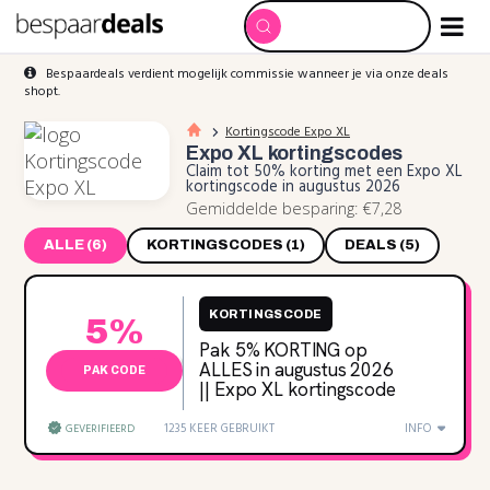
Bespaardeals verdient mogelijk commissie wanneer je via onze deals
shopt.
Kortingscode Expo XL
Expo XL
kortingscodes
Claim tot 50% korting met een Expo XL
kortingscode in augustus 2026
Gemiddelde besparing: €7,28
ALLE (6)
KORTINGSCODES (1)
DEALS (5)
KORTINGSCODE
5%
Pak 5% KORTING op
ALLES in augustus 2026
PAK CODE
|| Expo XL kortingscode
1235 KEER GEBRUIKT
INFO
GEVERIFIEERD