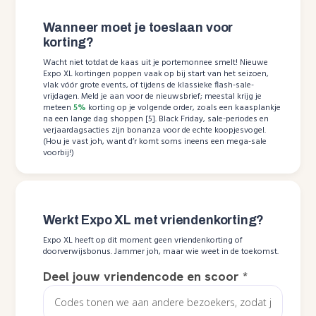
Wanneer moet je toeslaan voor
korting?
Wacht niet totdat de kaas uit je portemonnee smelt! Nieuwe
Expo XL kortingen poppen vaak op bij start van het seizoen,
vlak vóór grote events, of tijdens de klassieke flash-sale-
vrijdagen. Meld je aan voor de nieuwsbrief; meestal krijg je
meteen
5%
korting op je volgende order, zoals een kaasplankje
na een lange dag shoppen [5]. Black Friday, sale-periodes en
verjaardagsacties zijn bonanza voor de echte koopjesvogel.
(Hou je vast joh, want d’r komt soms ineens een mega-sale
voorbij!)
Werkt Expo XL met vriendenkorting?
Expo XL heeft op dit moment geen vriendenkorting of
doorverwijsbonus. Jammer joh, maar wie weet in de toekomst.
Deel jouw vriendencode en scoor
*