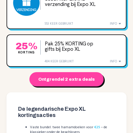
verzending bij Expo XL
553 KEER GEBRUIKT
INFO
Pak 25% KORTING op
25%
gifts bij Expo XL
KORTING
404 KEER GEBRUIKT
INFO
Ontgrendel 2 extra deals
De legendarische Expo XL
kortingsacties
Vaste bundel: twee hamamdoeken voor
€25
– de
klassieker onder de beachlovers