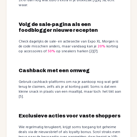
zit er dan nog wat Euro’s extra in je broekzak [1][8]. Ja, echt
waar.
Volg de sale-pagina als een
foodblogger nieuwe recepten
Check dagelijks de sale- en actiesectie van Expo XL. Morgen is
de code misschien anders, maar vandaag kan je
20%
korting
op accessoires of
50%
op sneakers harken [2][7].
Cashback met een omweg
Gebruik cashback-platforms om na je aankoop nog wat geld
terug te claimen, zelfs als je al korting pakt. Soms is dat een
kleine snack in plaats van een maaltijd, maar toch: het tikt aan
[5].
Exclusieve acties voor vaste shoppers
Wie regelmatig terugkeert, krijgt soms toegang tot geheime
deals via de nieuwsbrief of als loyalty bonus. Scrol straks even