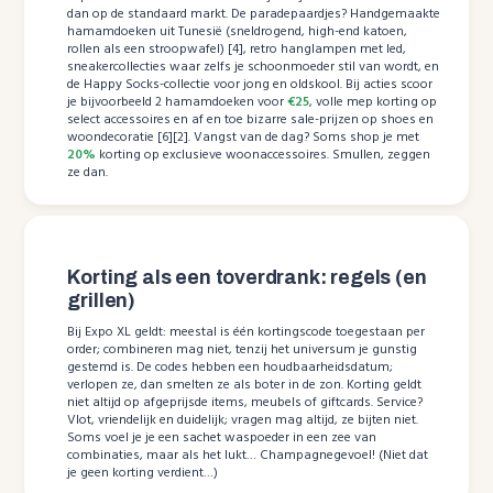
dan op de standaard markt. De paradepaardjes? Handgemaakte
hamamdoeken uit Tunesië (sneldrogend, high-end katoen,
rollen als een stroopwafel) [4], retro hanglampen met led,
sneakercollecties waar zelfs je schoonmoeder stil van wordt, en
de Happy Socks-collectie voor jong en oldskool. Bij acties scoor
je bijvoorbeeld 2 hamamdoeken voor
€25
, volle mep korting op
select accessoires en af en toe bizarre sale-prijzen op shoes en
woondecoratie [6][2]. Vangst van de dag? Soms shop je met
20%
korting op exclusieve woonaccessoires. Smullen, zeggen
ze dan.
Korting als een toverdrank: regels (en
grillen)
Bij Expo XL geldt: meestal is één kortingscode toegestaan per
order; combineren mag niet, tenzij het universum je gunstig
gestemd is. De codes hebben een houdbaarheidsdatum;
verlopen ze, dan smelten ze als boter in de zon. Korting geldt
niet altijd op afgeprijsde items, meubels of giftcards. Service?
Vlot, vriendelijk en duidelijk; vragen mag altijd, ze bijten niet.
Soms voel je je een sachet waspoeder in een zee van
combinaties, maar als het lukt… Champagnegevoel! (Niet dat
je geen korting verdient…)