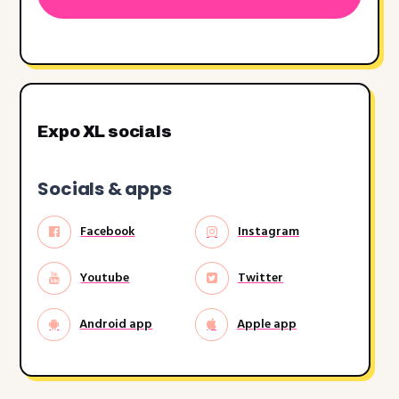
dash
JJJJ
Expo XL socials
Socials & apps
Facebook
Instagram
Youtube
Twitter
Android app
Apple app