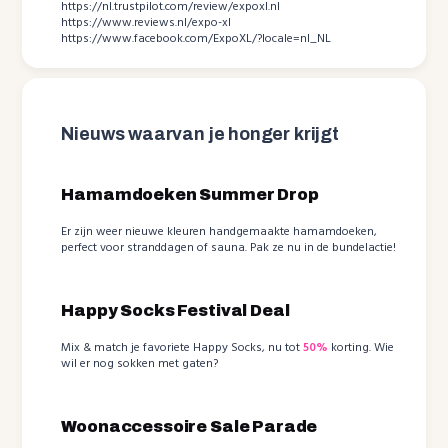
https://nl.trustpilot.com/review/expoxl.nl
https://www.reviews.nl/expo-xl
https://www.facebook.com/ExpoXL/?locale=nl_NL
Nieuws waarvan je honger krijgt
Hamamdoeken Summer Drop
Er zijn weer nieuwe kleuren handgemaakte hamamdoeken,
perfect voor stranddagen of sauna. Pak ze nu in de bundelactie!
Happy Socks Festival Deal
Mix & match je favoriete Happy Socks, nu tot
50%
korting. Wie
wil er nog sokken met gaten?
Woonaccessoire Sale Parade