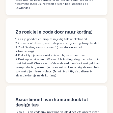
terug naar de bespaartip over aanmelden; daar begint je VIP-
treatment. (Serieus, het voelt als een backstagepas bij
Lowlands.)
Zo ronk je je code door naar korting
1. Kies je goodies en prop ze in je digitale winkelmand.
2. Ga naar afrekenen; adem diep in alsof je een gebakje bestelt.
3. Zoek ‘kortingscode invoeren’ (meestal onder het
totaalbedrag)
4. Plak of typ je code – niet spieken bij de buurvrouw!
5. Druk op verzilveren… Whoosh! Je korting vliegt het scherm in.
Lukt het niet? Check even of de code verlopen is of niet geldt op
sale-producten; soms zijn codes net zo kieskeurig als een chef-
kok met zijn mise-en-place. (Terwijl ik dit tik, visualiseer ik
alvast je dansje na de korting.)
Assortiment: van hamamdoek tot
design tas
Expo XL is die cadeauwinkel waar je altijd net iets anders vindt