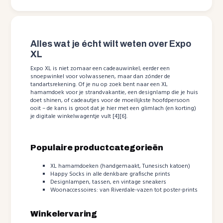
Alles wat je écht wilt weten over Expo
XL
Expo XL is niet zomaar een cadeauwinkel; eerder een
snoepwinkel voor volwassenen, maar dan zónder de
tandartsrekening. Of je nu op zoek bent naar een XL
hamamdoek voor je strandvakantie, een designlamp die je huis
doet shinen, of cadeautjes voor de moeilijkste hoofdpersoon
ooit – de kans is groot dat je hier met een glimlach (en korting)
je digitale winkelwagentje vult [4][6].
Populaire productcategorieën
XL hamamdoeken (handgemaakt, Tunesisch katoen)
Happy Socks in alle denkbare grafische prints
Designlampen, tassen, en vintage sneakers
Woonaccessoires: van Riverdale-vazen tot poster-prints
Winkelervaring