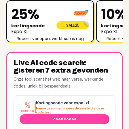
25%
10%
kortingscode
SALE25
kortingsc
Expo XL
Expo XL
Recent verlopen, werkt soms nog
Recent ver
Live AI code search:
gisteren 7 extra gevonden
Onze tool scant het web naar verse, werkende
codes, uniek bij bespaardeals.
Kortingscode voor expo-xl
%
Nieuw gevonden - wees de eerste die deze
KORTING
code test
Zoek codes