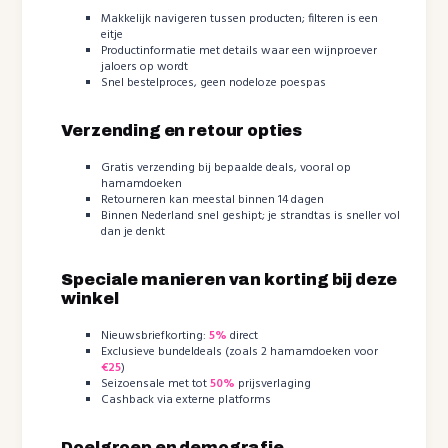
Makkelijk navigeren tussen producten; filteren is een
eitje
Productinformatie met details waar een wijnproever
jaloers op wordt
Snel bestelproces, geen nodeloze poespas
Verzending en retour opties
Gratis verzending bij bepaalde deals, vooral op
hamamdoeken
Retourneren kan meestal binnen 14 dagen
Binnen Nederland snel geshipt; je strandtas is sneller vol
dan je denkt
Speciale manieren van korting bij deze
winkel
Nieuwsbriefkorting:
5%
direct
Exclusieve bundeldeals (zoals 2 hamamdoeken voor
€25
)
Seizoensale met tot
50%
prijsverlaging
Cashback via externe platforms
Doelgroep en demografie