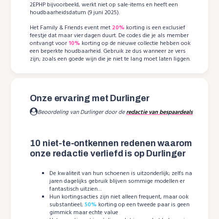
2EPHP bijvoorbeeld, werkt niet op sale-items en heeft een
houdbaarheidsdatum (9 juni 2025).
Het Family & Friends event met
20%
korting is een exclusief
feestje dat maar vier dagen duurt. De codes die je als member
ontvangt voor
10%
korting op de nieuwe collectie hebben ook
een beperkte houdbaarheid. Gebruik ze dus wanneer ze vers
zijn; zoals een goede wijn die je niet te lang moet laten liggen.
Onze ervaring met Durlinger
Beoordeling van Durlinger door de
redactie van bespaardeals
10 niet-te-ontkennen redenen waarom
onze redactie verliefd is op Durlinger
De kwaliteit van hun schoenen is uitzonderlijk; zelfs na
jaren dagelijks gebruik blijven sommige modellen er
fantastisch uitzien…
Hun kortingsacties zijn niet alleen frequent, maar ook
substantieel;
50%
korting op een tweede paar is geen
gimmick maar echte value