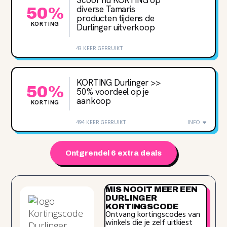
diverse Tamaris
50%
producten tijdens de
KORTING
Durlinger uitverkoop
43 KEER GEBRUIKT
KORTING Durlinger >>
50%
50% voordeel op je
aankoop
KORTING
494 KEER GEBRUIKT
INFO
Ontgrendel 6 extra deals
MIS NOOIT MEER EEN
DURLINGER
KORTINGSCODE
Ontvang kortingscodes van
winkels die je zelf uitkiest