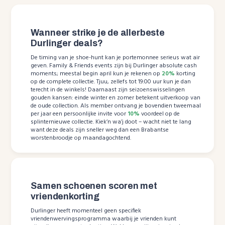
Wanneer strike je de allerbeste
Durlinger deals?
De timing van je shoe-hunt kan je portemonnee serieus wat air
geven. Family & Friends events zijn bij Durlinger absolute cash
moments; meestal begin april kun je rekenen op
20%
korting
op de complete collectie. Tjuu, zellefs tot 19:00 uur kun je dan
terecht in de winkels! Daarnaast zijn seizoenswisselingen
gouden kansen: einde winter en zomer betekent uitverkoop van
de oude collection. Als member ontvang je bovendien tweemaal
per jaar een persoonlijke invite voor
10%
voordeel op de
splinternieuwe collectie. Kiek’n wa’j doot – wacht niet te lang
want deze deals zijn sneller weg dan een Brabantse
worstenbroodje op maandagochtend.
Samen schoenen scoren met
vriendenkorting
Durlinger heeft momenteel geen specifiek
vriendenwervingsprogramma waarbij je vrienden kunt