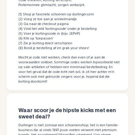
Code invoeren, korting verschijnt;
Portemonnee glimlacht, zorgen verdwijnt.
(1) Shop je favoriete schoenen op durlinger.com
(2) Voeg ze toe aan je winkelmandje
(3) Ga naar de checkout pagina
(4) Vind het veld ‘kortingscode’ onder je bestelling
(5) Voer je kortingscode in (bijv. 2EPHP)
(6) Klik op ’toepassen’
(7) Zie je korting direct verschijnen
(8) Rond je bestelling af en grab your shoes!
Mocht je code niet werken, check dan even of je aan de
voorwaarden voldoet. Sommige codes werken bijvoorbeeld niet
op sale-artikelen of hebben een minimaal bestelbedrag. En
voor het geval dat de code écht niet wil; ik zit hier achter m’n
scherm ook met gekruiste vingers voor je, hopend dat die
korting doorkomt!
Waar scoor je de hipste kicks met een
sweet deal?
Durlinger is niet zomaar een schoenenshop; het is een familie-
business die al sinds 1881 jouw voeten verwent met premium
brands. Het assortiment? Magnifiek uitgebreid. Van stoere