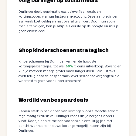
Volg Durlinger op social media
Durlinger deelt regelmatig exclusieve flash deals en
kortingscodes via hun Instagram-account. Deze aanbiedingen
zijn vaak kort geldig en niet overal te vinden. Door hun social
media te volgen, ben je altijd als eerste op de hoogte en mis je
geen enkele deal.
Shop kinderschoenen strategisch
Kinderschoenen bij Durlinger kennen de hoogste
kortingspercentages, tot wel
60%
tijdens uitverkoop. Bovendien
kun je met een maatje groter vaak langer doen. Scroll straks
even terug naar de bespaarhack over seizoensovergangen; die
werkt extra goed voor kinderschoenen!
Word lid van bespaardeals
Samen sterk in het vinden van kortingen: onze redactie scoort
regelmatig exclusieve Durlinger codes die je nergens anders
vindt. Door je aan te melden voor onze alerts, krijg je direct
bericht wanneer er nieuwe kortingsmogelijkheden zijn bij
Durlinger.