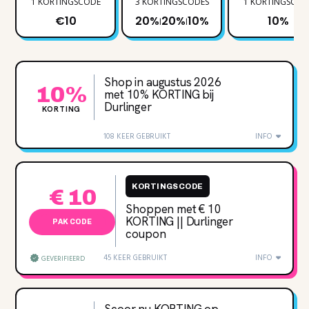
1 KORTINGSCODE
3 KORTINGSCODES
1 KORTINGSCOD
€10
20%
20%
10%
10%
|
|
Shop in augustus 2026
10%
met 10‌% KORTING bij
Durlinger
KORTING
108 KEER GEBRUIKT
INFO
KORTINGSCODE
€ 10
Shoppen met € 10
KORTING || Durlinger
PAK CODE
coupon
45 KEER GEBRUIKT
INFO
GEVERIFIEERD
Scoor nu KORTING op