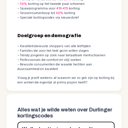
–
50%
korting op het tweede paar schoenen
– Spaarprogramma voor
€10
-
€15
korting
– Seizoensuitverkoop tot
60%
korting
– Speciale kortingscodes via nieuwsbrief
Doelgroep en demografie
– Kwaliteitsbewuste shoppers van alle leeftijden
– Families die voor het hele gezin willen slagen
– Trendy jongeren op zoek naar betaalbare merkschoenen
– Professionals die comfort én stijl zoeken
– Bewuste consumenten die waarde hechten aan
duurzaamheid en kwaliteit
Vraag je jezelf weleens af waarom we zo gek zijn op korting bij
een winkel die eigenlijk al prima prijzen heeft?
Alles wat je wilde weten over Durlinger
kortingscodes