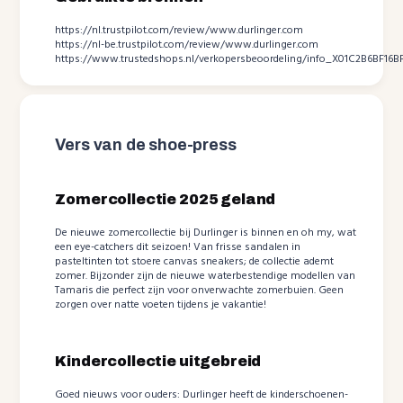
https://nl.trustpilot.com/review/www.durlinger.com
https://nl-be.trustpilot.com/review/www.durlinger.com
https://www.trustedshops.nl/verkopersbeoordeling/info_X01C2B6BF16B
Vers van de shoe-press
Zomercollectie 2025 geland
De nieuwe zomercollectie bij Durlinger is binnen en oh my, wat
een eye-catchers dit seizoen! Van frisse sandalen in
pasteltinten tot stoere canvas sneakers; de collectie ademt
zomer. Bijzonder zijn de nieuwe waterbestendige modellen van
Tamaris die perfect zijn voor onverwachte zomerbuien. Geen
zorgen over natte voeten tijdens je vakantie!
Kindercollectie uitgebreid
Goed nieuws voor ouders: Durlinger heeft de kinderschoenen-