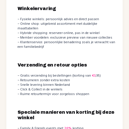
Winkelervaring
– Fysieke winkels: persoonlijk advies en direct passen
– Online shop: uitgebreid assortiment met duidelijke
maattabellen
– Hybride shopping: reserveer online, pas in de winkel
– Member voordelen: exclusieve preview van nieuwe collecties
– Klantenservice: persoonlijke benadering zoals je verwacht van
een familiebedrijf
Verzending en retour opties
– Gratis verzending bij bestellingen (korting van
€3
,95)
– Retourneren zonder extra kosten
– Snelle levering binnen Nederland
– Click & Collect in de winkels
– Ruime retourtermijn voor zorgeloos shoppen
Speciale manieren van korting bij deze
winkel
– Family & Friends events met
20%
korting