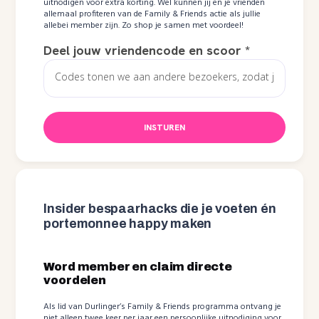
uitnodigen voor extra korting. Wel kunnen jij en je vrienden
allemaal profiteren van de Family & Friends actie als jullie
allebei member zijn. Zo shop je samen met voordeel!
Deel jouw vriendencode en scoor
*
INSTUREN
Insider bespaarhacks die je voeten én
portemonnee happy maken
Word member en claim directe
voordelen
Als lid van Durlinger’s Family & Friends programma ontvang je
niet alleen twee keer per jaar een persoonlijke uitnodiging voor