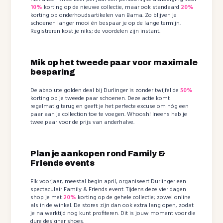
10%
korting op de nieuwe collectie, maar ook standaard
20%
korting op onderhoudsartikelen van Bama. Zo blijven je
schoenen langer mooi én bespaar je op de lange termijn.
Registreren kost je niks; de voordelen zijn instant.
Mik op het tweede paar voor maximale
besparing
De absolute golden deal bij Durlinger is zonder twijfel de
50%
korting op je tweede paar schoenen. Deze actie komt
regelmatig terug en geeft je het perfecte excuse om nóg een
paar aan je collection toe te voegen. Whoosh! Ineens heb je
twee paar voor de prijs van anderhalve.
Plan je aankopen rond Family &
Friends events
Elk voorjaar, meestal begin april, organiseert Durlinger een
spectaculair Family & Friends event. Tijdens deze vier dagen
shop je met
20%
korting op de gehele collectie; zowel online
als in de winkel. De stores zijn dan ook extra lang open, zodat
je na werktijd nog kunt profiteren. Dit is jouw moment voor die
dure designer shoes.