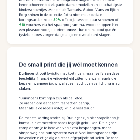
herenschoenen tot elegante damesmodellen en de schattigste
kinderschoentjes. Merken als Tamaris, Gabor, Vans en Björn
Borg shinen in de collectie. Extra nice: met speciale
kortingsacties zoals
50%
off op je tweede paar schoenen of
€10
vouchers via het spaarprogramma, wordt shoppen hier
een pleasure voor je portemonnee. Hun online boutique én
fysieke stores zorgen dat je altijd en overal kunt slagen.
De small print die jij wél moet kennen
Durlinger strooit kwistig met kortingen, maar zelfs aan deze
feestelijke financiële vrijgevigheid zitten grenzen; regels die
bepalen wanneer jouw wallet een zucht van verlichting mag
slaken.
“Durlinger’s kortingen zijn als de liefde:
Ze vragen om aandacht, respect en begrip;
Maar als je de regels volgt, krijg je veel terug.”
De meeste kortingscodes bij Durlinger zijn niet stapelbaar; je
kunt dus niet meerdere codes tegelijk gebruiken. Dit is geen
complot om je te beroven van extra besparingen, maar
simpelweg hoe hun systeem werkt. Veel kortingscodes zijn
bovendien niet geldig op reeds afgeprijsde artikelen. De code