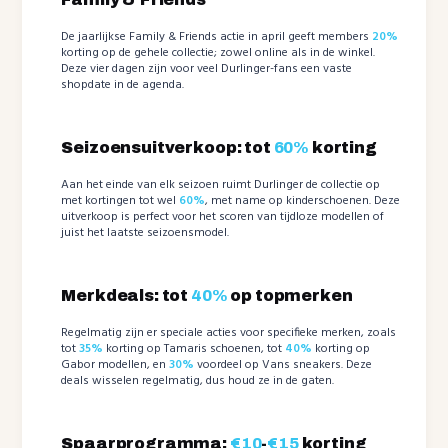
De jaarlijkse Family & Friends actie in april geeft members
20%
korting op de gehele collectie; zowel online als in de winkel.
Deze vier dagen zijn voor veel Durlinger-fans een vaste
shopdate in de agenda.
Seizoensuitverkoop: tot
60%
korting
Aan het einde van elk seizoen ruimt Durlinger de collectie op
met kortingen tot wel
60%
, met name op kinderschoenen. Deze
uitverkoop is perfect voor het scoren van tijdloze modellen of
juist het laatste seizoensmodel.
Merkdeals: tot
40%
op topmerken
Regelmatig zijn er speciale acties voor specifieke merken, zoals
tot
35%
korting op Tamaris schoenen, tot
40%
korting op
Gabor modellen, en
30%
voordeel op Vans sneakers. Deze
deals wisselen regelmatig, dus houd ze in de gaten.
Spaarprogramma:
€10
-
€15
korting