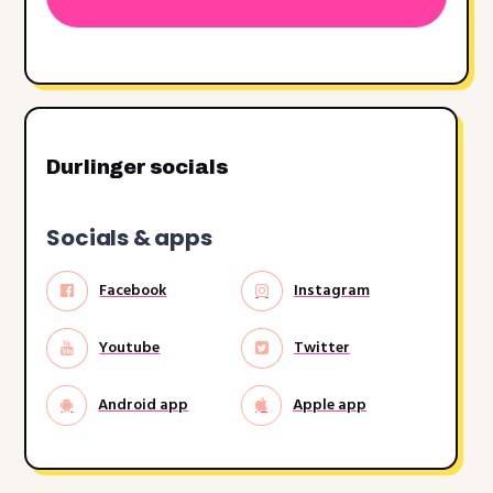
dash
JJJJ
Durlinger socials
Socials & apps
Facebook
Instagram
Youtube
Twitter
Android app
Apple app