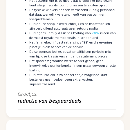
Het assortiment is zó divers dat je voor het hele gezin
kunt slagen zonder compromissen te sluiten op stijl
De fysieke winkels hebben verrassend kundig personeel
dat daadwerkelijk verstand heeft van pasvorm en
voetproblemen
Hun online shop is overzichtelijk en de maattabellen
zijn verbluffend accuraat; geen retours nodig
Durlinger’s Family & Friends korting van
20%
is een van
de meest royale memberdeals in schoenland
Het familiebedrijf bestaat al sinds 1881 en die ervaring
proef je in elk aspect van de service
De seizoenscollecties bevatten altijd een perfecte mix
van tijdloze klassiekers en trendy statement pieces
Het spaarprogramma werkt zonder gedoe; geen
ingewikkelde puntenberekeningen maar gewoon directe
korting
Hun retourbeleid is zo soepel dat je zorgeloos kunt
bestellen; geen gedoe, geen extra kosten,
superverrassend…
Groetjes,
redactie van bespaardeals