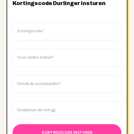
Kortingscode Durlinger insturen
Kortingscode
Winkel
Details
&
voorwaarden
Einddatum
Datumnotatie:DD
dash
MM