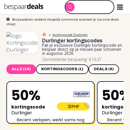
Bespaardeals verdient mogelijk commissie wanneer je via onze deals
shopt.
Kortingscode Durlinger
Durlinger
kortingscodes
Pak je exclusieve Durlinger kortingscode en
bespaar direct op je nieuwe paar schoenen
in augustus 2026
Gemiddelde besparing: €16,37
ALLE (10)
KORTINGSCODES (1)
DEALS (9)
50%
50
kortingscode
2EPHP
kortingsc
Durlinger
Durlinger
Recent verlopen, werkt soms nog
Recent ver