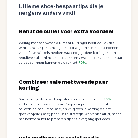
Ultieme shoe-bespaartips die je
nergens anders vindt
Benut de outlet voor extra voordeel
Weinig mensen weten dit, maar Durlinger heeft ook outlet-
winkels waar je het hele jaar door afgeprijsde merkschoenen
vindt. Deze winkels hebben vaak nog grotere kortingen dan de
reguliere sale online. Je moet er soms wat langer zoeken, maar
de besparingen kunnen oplopen tot
70%
.
Combineer sale met tweede paar
korting
Soms kun je de uitverkoop slim combineren met de
50%
korting op het tweede paar. Koop één paar uit de reguliere
collectie en één uit de sale, en krijg toch je korting op het
goedkoopste (sale) paar. Deze strategie werkt niet altijd, maar
het loont om het te proberen tijdens overgangsperiodes.