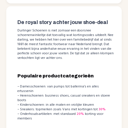
De royal story achter jouw shoe-deal
Durlinger Schoenen is niet zomaar een doorsnee
schoenenwinkeltje dat toevallig wat kortingscodes uitdeelt. Nee
darling, we hebben het hier over een familiebedrijf dat al sinds
1881 de meest fantastic footwear naar Nederland brengt. Dat
betekent bijna anderhalve eeuw ervaring in het vinden van die
perfecte schoen voor jouw voeten. De tijd dat ze alleen klompen
verkochten ligt ver achter ons.
Populaire productcategorieën
– Damesschoenen: van pumps tot ballerina’s en alles
ertussenin
– Herenschoenen: business shoes, casual sneakers en stoere
boots
– Kinderschoenen: in alle maten en vrolijke kleuren
– Sneakers: topmerken zoals Vans met kortingen tot
30%
– Onderhoudsartikelen: met standaard
20%
korting voor
members