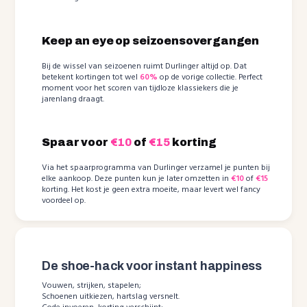
Keep an eye op seizoensovergangen
Bij de wissel van seizoenen ruimt Durlinger altijd op. Dat
betekent kortingen tot wel
60%
op de vorige collectie. Perfect
moment voor het scoren van tijdloze klassiekers die je
jarenlang draagt.
Spaar voor
€10
of
€15
korting
Via het spaarprogramma van Durlinger verzamel je punten bij
elke aankoop. Deze punten kun je later omzetten in
€10
of
€15
korting. Het kost je geen extra moeite, maar levert wel fancy
voordeel op.
De shoe-hack voor instant happiness
Vouwen, strijken, stapelen;
Schoenen uitkiezen, hartslag versnelt.