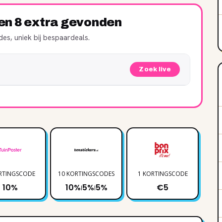
ren 8 extra gevonden
es, uniek bij bespaardeals.
Zoek live
RTINGSCODE
10 KORTINGSCODES
1 KORTINGSCODE
3 
10%
10%
5%
5%
€5
|
|