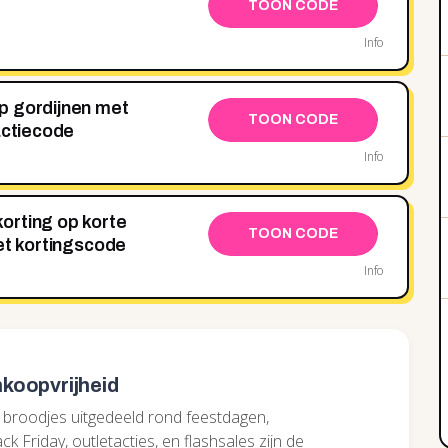
TOON CODE
Info
p gordijnen met
TOON CODE
actiecode
Info
orting op korte
TOON CODE
et kortingscode
Info
koopvrijheid
 broodjes uitgedeeld rond feestdagen,
k Friday, outletacties, en flashsales zijn de