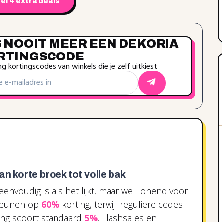
el 4 extra deals
S NOOIT MEER EEN DEKORIA
RTINGSCODE
g kortingscodes van winkels die je zelf uitkiest
an korte broek tot volle bak
o eenvoudig is als het lijkt, maar wel lonend voor
 leunen op
60%
korting, terwijl reguliere codes
ing scoort standaard
5%
. Flashsales en