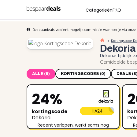
Categorieën
FAQ
Bespaardeals verdient mogelijk commissie wanneer je via onze 
Kortingscode De
Dekori
Dekoria: tijdelij
Gemiddelde bespa
ALLE (8)
KORTINGSCODES (0)
DEALS (8
24%
kortingscode
HA24
kor
Dekoria
Dek
Recent verlopen, werkt soms nog
R