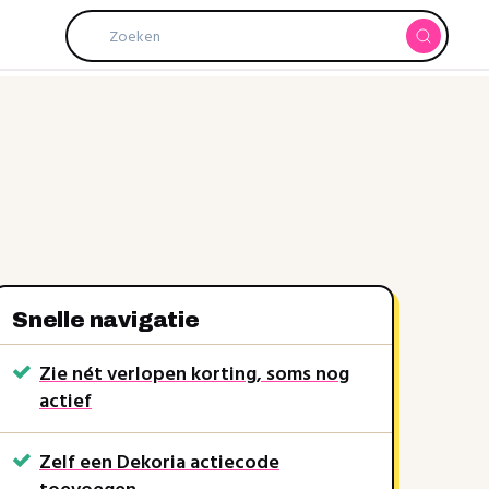
Snelle navigatie
15%
Zie nét verlopen korting, soms nog
KLAAR15
kortingscode
RINGEN15
actief
Dekoria
rkt soms nog
Recent verlopen, werkt soms nog
Zelf een Dekoria actiecode