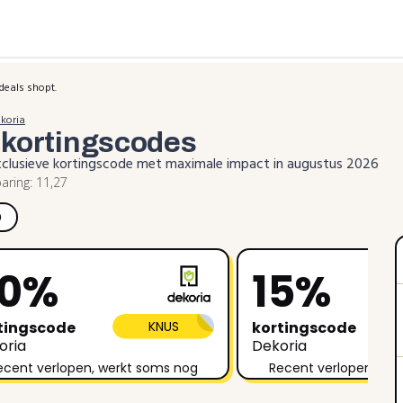
deals shopt.
koria
a
kortingscodes
k exclusieve kortingscode met maximale impact in augustus 2026
ring: 11,27
)
20%
15%
tingscode
KNUS
kortingscode
oria
Dekoria
ecent verlopen, werkt soms nog
Recent verlopen, we