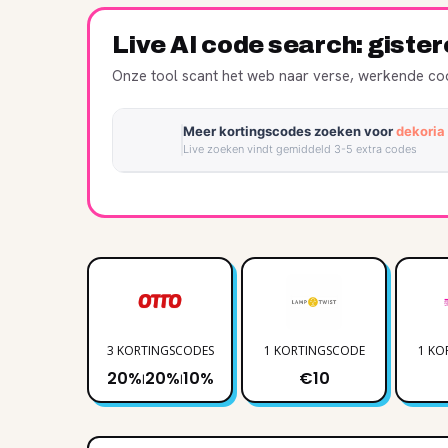
Live AI code search: giste
Onze tool scant het web naar verse, werkende cod
Meer kortingscodes zoeken voor
dekoria
Live zoeken vindt gemiddeld 3-5 extra codes
3 KORTINGSCODES
1 KORTINGSCODE
1 KO
20%
20%
10%
€10
|
|