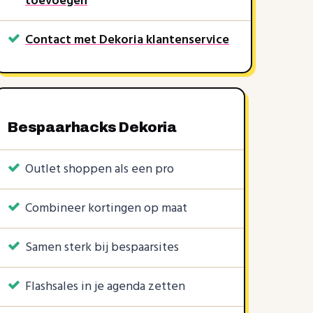
toevoegen
Contact met Dekoria klantenservice
Bespaarhacks Dekoria
Outlet shoppen als een pro
Combineer kortingen op maat
Samen sterk bij bespaarsites
KORTINGSCODES
1 KORTINGSCODE
3 KORTINGSCODES
5%
5%
5%
50%
€30
€10
|
|
|
Flashsales in je agenda zetten