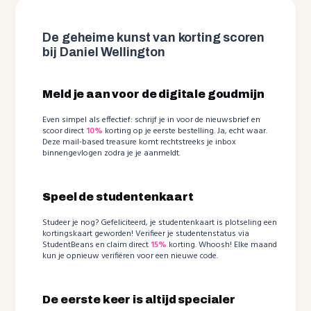
De geheime kunst van korting scoren
bij Daniel Wellington
Meld je aan voor de digitale goudmijn
Even simpel als effectief: schrijf je in voor de nieuwsbrief en
scoor direct
10%
korting op je eerste bestelling. Ja, echt waar.
Deze mail-based treasure komt rechtstreeks je inbox
binnengevlogen zodra je je aanmeldt.
Speel de studentenkaart
Studeer je nog? Gefeliciteerd, je studentenkaart is plotseling een
kortingskaart geworden! Verifieer je studentenstatus via
StudentBeans en claim direct
15%
korting. Whoosh! Elke maand
kun je opnieuw verifiëren voor een nieuwe code.
De eerste keer is altijd specialer