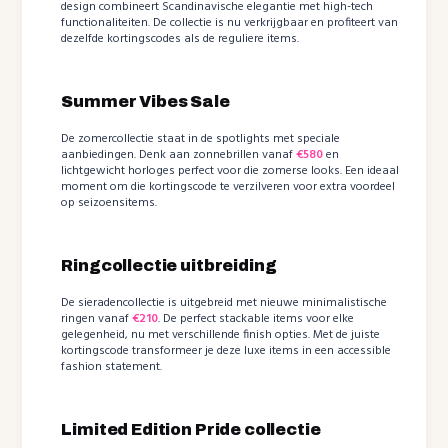
design combineert Scandinavische elegantie met high-tech
functionaliteiten. De collectie is nu verkrijgbaar en profiteert van
dezelfde kortingscodes als de reguliere items.
Summer Vibes Sale
De zomercollectie staat in de spotlights met speciale
aanbiedingen. Denk aan zonnebrillen vanaf
€580
en
lichtgewicht horloges perfect voor die zomerse looks. Een ideaal
moment om die kortingscode te verzilveren voor extra voordeel
op seizoensitems.
Ringcollectie uitbreiding
De sieradencollectie is uitgebreid met nieuwe minimalistische
ringen vanaf
€210
. De perfect stackable items voor elke
gelegenheid, nu met verschillende finish opties. Met de juiste
kortingscode transformeer je deze luxe items in een accessible
fashion statement.
Limited Edition Pride collectie