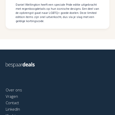
Daniel Wellington heeft een speciale Pride editie uitgebracht
met regenboogdetails op hun iconische designs. Een deel van
de opbrengst gaat naar LGBTQ+ goede doelen. Deze limited
edition items zijn snel uitverkocht, dus sla je slag met een
geldige kortingscode.
Over ons
Vragen
Contact
LinkedIn