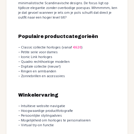
minimalistische Scandinavische designs. De focus ligt op
tijdloze elegantie zonder overbodige poespas. Mhmmmm, ken
je dat gevoel wanneer je iets om je pols schuift dat direct je
outfit naar een hoger level tilt?
Populaire productcategorieën
– Classic collectie horloges (vanaf
€620
)
– Petite serie voor dames
– Iconic Link horloges
– Quadro rechthoekige modellen
– Digitale collectie (nieuw!)
– Ringen en armbanden
– Zonnebrillen en accessoires
Winkelervaring
– Intuïtieve website-navigatie
– Hoogwaardige productfotografie
– Persoonlijke stylingadvies
– Mogelijkheid om horloges te personaliseren
– Virtual try-on functie ️