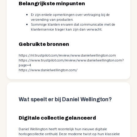
Belangrijkste minpunten
Er zijn enkele opmerkingen over vertraging bij de
verzending van producten.
Sommige klanten ervaren dat communicatie met de
klantenservice trager kan zijn dan verwacht.
Gebruikte bronnen
https://nl.trustpilot.com/review/www.danielwellington.com
https://www.trustpilot.com/review/www.danielwellington.com?
page=4
https://www.danielwellington.com/
Wat speelt er bij Daniel Wellington?
Digitale collectie gelanceerd
Daniel Wellington heeft recentelijk hun nieuwe digitale
horlogecollectie onthuld. Deze moderne twist op hun klassieke