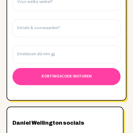
Details
&
voorwaarden
Einddatum
Datumnotatie:DD
dash
MM
dash
JJJJ
Daniel Wellington socials