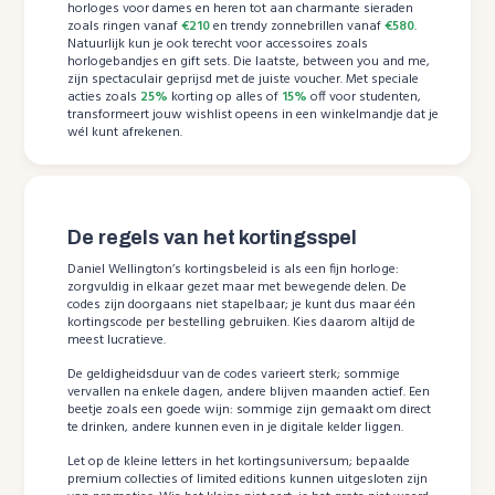
horloges voor dames en heren tot aan charmante sieraden
zoals ringen vanaf
€210
en trendy zonnebrillen vanaf
€580
.
Natuurlijk kun je ook terecht voor accessoires zoals
horlogebandjes en gift sets. Die laatste, between you and me,
zijn spectaculair geprijsd met de juiste voucher. Met speciale
acties zoals
25%
korting op alles of
15%
off voor studenten,
transformeert jouw wishlist opeens in een winkelmandje dat je
wél kunt afrekenen.
De regels van het kortingsspel
Daniel Wellington’s kortingsbeleid is als een fijn horloge:
zorgvuldig in elkaar gezet maar met bewegende delen. De
codes zijn doorgaans niet stapelbaar; je kunt dus maar één
kortingscode per bestelling gebruiken. Kies daarom altijd de
meest lucratieve.
De geldigheidsduur van de codes varieert sterk; sommige
vervallen na enkele dagen, andere blijven maanden actief. Een
beetje zoals een goede wijn: sommige zijn gemaakt om direct
te drinken, andere kunnen even in je digitale kelder liggen.
Let op de kleine letters in het kortingsuniversum; bepaalde
premium collecties of limited editions kunnen uitgesloten zijn