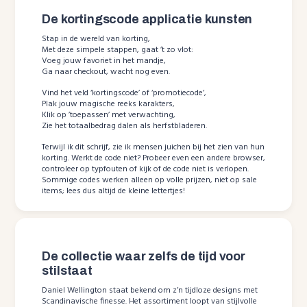
De kortingscode applicatie kunsten
Stap in de wereld van korting,
Met deze simpele stappen, gaat ’t zo vlot:
Voeg jouw favoriet in het mandje,
Ga naar checkout, wacht nog even.
Vind het veld ‘kortingscode’ of ‘promotiecode’,
Plak jouw magische reeks karakters,
Klik op ’toepassen’ met verwachting,
Zie het totaalbedrag dalen als herfstbladeren.
Terwijl ik dit schrijf, zie ik mensen juichen bij het zien van hun
korting. Werkt de code niet? Probeer even een andere browser,
controleer op typfouten of kijk of de code niet is verlopen.
Sommige codes werken alleen op volle prijzen, niet op sale
items; lees dus altijd de kleine lettertjes!
De collectie waar zelfs de tijd voor
stilstaat
Daniel Wellington staat bekend om z’n tijdloze designs met
Scandinavische finesse. Het assortiment loopt van stijlvolle