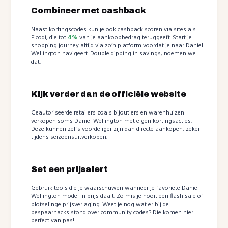
Combineer met cashback
Naast kortingscodes kun je ook cashback scoren via sites als
Picodi, die tot
4%
van je aankoopbedrag teruggeeft. Start je
shopping journey altijd via zo’n platform voordat je naar Daniel
Wellington navigeert. Double dipping in savings, noemen we
dat.
Kijk verder dan de officiële website
Geautoriseerde retailers zoals bijoutiers en warenhuizen
verkopen soms Daniel Wellington met eigen kortingsacties.
Deze kunnen zelfs voordeliger zijn dan directe aankopen, zeker
tijdens seizoensuitverkopen.
Set een prijsalert
Gebruik tools die je waarschuwen wanneer je favoriete Daniel
Wellington model in prijs daalt. Zo mis je nooit een flash sale of
plotselinge prijsverlaging. Weet je nog wat er bij de
bespaarhacks stond over community codes? Die komen hier
perfect van pas!