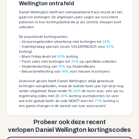
Wellington ontrafeld
Daniel Wellington heeft een indrukwekkend track record als het
gaat om kortingen. De afgelopen jaren zagen we consistent
patronen in hun kortingsbeleid die je als slimme shopper kunt
uitbuiten.
De populairste kortingsacties:
– Seizoensgebonden uitverkoop met kortingen tot
30%
– Valentijnsdag specials (zoals VALENTINE2025 voor
45%
korting)
– Black Friday deals tot
50%
korting
– Flash sales met kortingen tot
25%
op specifieke collecties
– Studentenkorting van
15%
via StudentBeans
– Nieuwsbriefkorting van
10%
voor nieuwe inschrijvers
Historisch gezien heeft Daniel Wellington altijd genereuze
kortingen aangeboden, maar de laatste twee jaar zijn deze nog
verder uitgebreid. Waar eerder 15-
20%
de norm was, zien we nu
regelmatig codes met 25-
30%
korting voorbijkomen. En voor
wie echt geduld heeft: de code NEW77 voor tot
77%
korting is
een game-changer in de wereld van luxe accessoires!
Probeer ook deze recent
verlopen Daniel Wellington kortingscodes