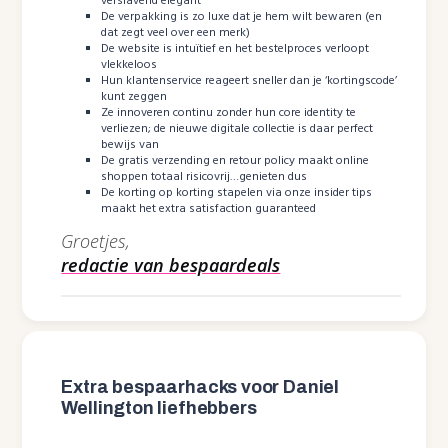
verslavend elegant
De verpakking is zo luxe dat je hem wilt bewaren (en
dat zegt veel over een merk)
De website is intuïtief en het bestelproces verloopt
vlekkeloos
Hun klantenservice reageert sneller dan je ‘kortingscode’
kunt zeggen
Ze innoveren continu zonder hun core identity te
verliezen; de nieuwe digitale collectie is daar perfect
bewijs van
De gratis verzending en retour policy maakt online
shoppen totaal risicovrij…genieten dus
De korting op korting stapelen via onze insider tips
maakt het extra satisfaction guaranteed
Groetjes,
redactie van bespaardeals
Extra bespaarhacks voor Daniel
Wellington liefhebbers