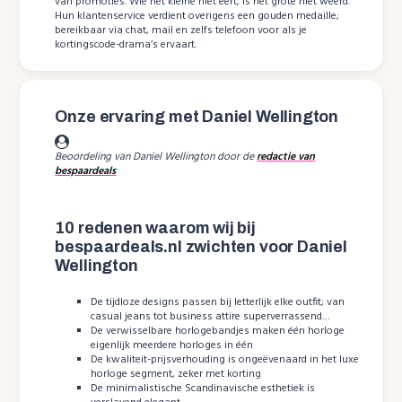
van promoties. Wie het kleine niet eert, is het grote niet weerd.
Hun klantenservice verdient overigens een gouden medaille;
bereikbaar via chat, mail en zelfs telefoon voor als je
kortingscode-drama’s ervaart.
Onze ervaring met Daniel Wellington
Beoordeling van Daniel Wellington door de
redactie van
bespaardeals
10 redenen waarom wij bij
bespaardeals.nl zwichten voor Daniel
Wellington
De tijdloze designs passen bij letterlijk elke outfit; van
casual jeans tot business attire superverrassend…
De verwisselbare horlogebandjes maken één horloge
eigenlijk meerdere horloges in één
De kwaliteit-prijsverhouding is ongeëvenaard in het luxe
horloge segment, zeker met korting
De minimalistische Scandinavische esthetiek is