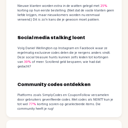
Nieuwe klanten worden extra in de watten gelegd met
25%
korting op hun eerste bestelling. (Niet dat de vaste klanten geen
liefde krijgen, maar nieuwkomers worden nu eenmaal
verwend.) Dit is zo’n kans die je gewoon moet pakken.
Social media stalking loont
Volg Daniel Wellington op Instagram en Facebook waar ze
regelmatig exclusieve codes delen die je nergens anders vindt.
Deze social treasure hunts kunnen zelfs leiden tot kortingen
van
30%
of meer. Scrollend geld besparen; wie had dat
gedacht?
Community codes ontdekken
Platforms zoals SimplyCodes en CouponFollow verzamelen
door gebruikers geverifieerde codes. Met codes als NEW77 kun je
tot wel
77%
korting scoren op geselecteerde items. Die
community heeft je rug!