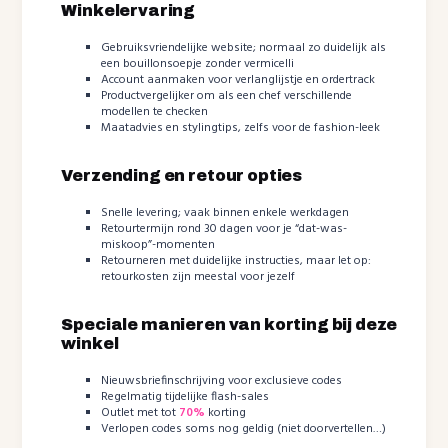
Winkelervaring
Gebruiksvriendelijke website; normaal zo duidelijk als
een bouillonsoepje zonder vermicelli
Account aanmaken voor verlanglijstje en ordertrack
Productvergelijker om als een chef verschillende
modellen te checken
Maatadvies en stylingtips, zelfs voor de fashion-leek
Verzending en retour opties
Snelle levering; vaak binnen enkele werkdagen
Retourtermijn rond 30 dagen voor je “dat-was-
miskoop”-momenten
Retourneren met duidelijke instructies, maar let op:
retourkosten zijn meestal voor jezelf
Speciale manieren van korting bij deze
winkel
Nieuwsbriefinschrijving voor exclusieve codes
Regelmatig tijdelijke flash-sales
Outlet met tot
70%
korting
Verlopen codes soms nog geldig (niet doorvertellen…)