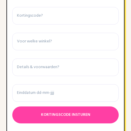
Kortingscode
Winkel
Details
&
voorwaarden
Einddatum
Datumnotatie:DD
dash
MM
dash
JJJJ