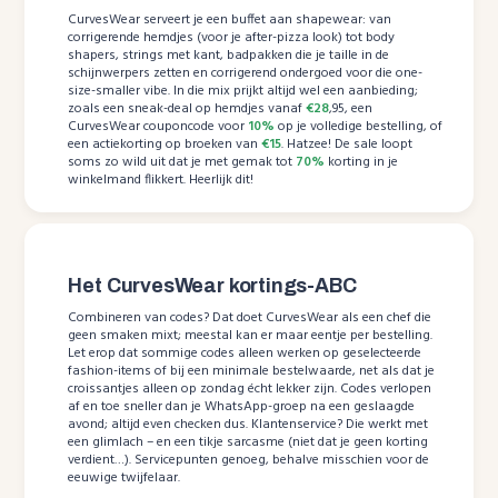
CurvesWear serveert je een buffet aan shapewear: van
corrigerende hemdjes (voor je after-pizza look) tot body
shapers, strings met kant, badpakken die je taille in de
schijnwerpers zetten en corrigerend ondergoed voor die one-
size-smaller vibe. In die mix prijkt altijd wel een aanbieding;
zoals een sneak-deal op hemdjes vanaf
€28
,95, een
CurvesWear couponcode voor
10%
op je volledige bestelling, of
een actiekorting op broeken van
€15
. Hatzee! De sale loopt
soms zo wild uit dat je met gemak tot
70%
korting in je
winkelmand flikkert. Heerlijk dit!
Het CurvesWear kortings-ABC
Combineren van codes? Dat doet CurvesWear als een chef die
geen smaken mixt; meestal kan er maar eentje per bestelling.
Let erop dat sommige codes alleen werken op geselecteerde
fashion-items of bij een minimale bestelwaarde, net als dat je
croissantjes alleen op zondag écht lekker zijn. Codes verlopen
af en toe sneller dan je WhatsApp-groep na een geslaagde
avond; altijd even checken dus. Klantenservice? Die werkt met
een glimlach – en een tikje sarcasme (niet dat je geen korting
verdient…). Servicepunten genoeg, behalve misschien voor de
eeuwige twijfelaar.