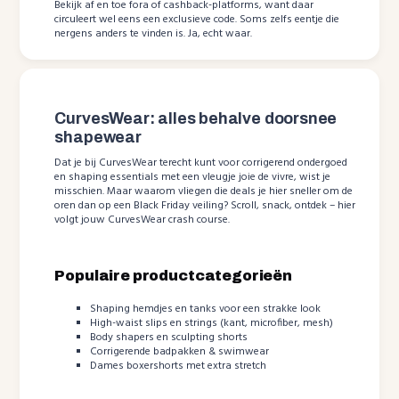
Bekijk af en toe fora of cashback-platforms, want daar
circuleert wel eens een exclusieve code. Soms zelfs eentje die
nergens anders te vinden is. Ja, echt waar.
CurvesWear: alles behalve doorsnee
shapewear
Dat je bij CurvesWear terecht kunt voor corrigerend ondergoed
en shaping essentials met een vleugje joie de vivre, wist je
misschien. Maar waarom vliegen die deals je hier sneller om de
oren dan op een Black Friday veiling? Scroll, snack, ontdek – hier
volgt jouw CurvesWear crash course.
Populaire productcategorieën
Shaping hemdjes en tanks voor een strakke look
High-waist slips en strings (kant, microfiber, mesh)
Body shapers en sculpting shorts
Corrigerende badpakken & swimwear
Dames boxershorts met extra stretch