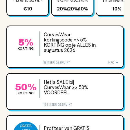
1 KORTINGSCODE
3 KORTINGSCODES
1 KORTINGSCOD
€10
20%
20%
10%
10%
|
|
CurvesWear
kortingscode => 5%
5%
KORTING op je ALLES in
KORTING
augustus 2026
93 KEER GEBRUIKT
INFO
Het is SALE bij
50%
CurvesWear >> 50%
VOORDEEL
KORTING
168 KEER GEBRUIKT
Profiteer van GRATIS