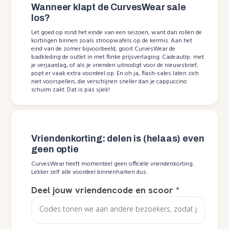
Wanneer klapt de CurvesWear sale
los?
Let goed op rond het einde van een seizoen, want dan rollen de
kortingen binnen zoals stroopwafels op de kermis. Aan het
eind van de zomer bijvoorbeeld, gooit CurvesWear de
badkleding de outlet in met flinke prijsverlaging. Cadeautip: met
je verjaardag, of als je vrienden uitnodigt voor de nieuwsbrief,
popt er vaak extra voordeel op. En oh ja, flash-sales laten zich
niet voorspellen, die verschijnen sneller dan je cappuccino
schuim zakt. Dat is pas sjiek!
Vriendenkorting: delen is (helaas) even
geen optie
CurvesWear heeft momenteel geen officiële vriendenkorting.
Lekker zelf alle voordeel binnenharken dus.
Deel jouw vriendencode en scoor
*