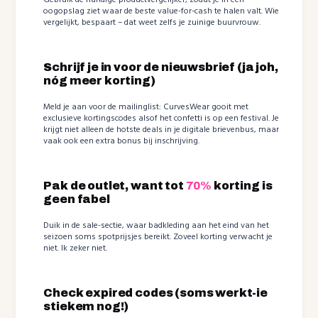
Gebruik de handige productvergelijker, zodat je in één
oogopslag ziet waar de beste value-for-cash te halen valt. Wie
vergelijkt, bespaart – dat weet zelfs je zuinige buurvrouw.
Schrijf je in voor de nieuwsbrief (ja joh,
nóg meer korting)
Meld je aan voor de mailinglist: CurvesWear gooit met
exclusieve kortingscodes alsof het confetti is op een festival. Je
krijgt niet alleen de hotste deals in je digitale brievenbus, maar
vaak ook een extra bonus bij inschrijving.
Pak de outlet, want tot
70%
korting is
geen fabel
Duik in de sale-sectie, waar badkleding aan het eind van het
seizoen soms spotprijsjes bereikt. Zoveel korting verwacht je
niet. Ik zeker niet.
Check expired codes (soms werkt-ie
stiekem nog!)