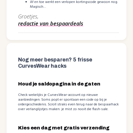
Af en toe werkt een verlopen kortingscode gewoon nog.
Magisch…
Groetjes,
redactie van bespaardeals
Nog meer besparen? 5 frisse
CurvesWear hacks
Houd je saldopagina in de gaten
Check wekelijks je CurvesWear-account op nieuwe
aanbiedingen. Soms popt er spontaan een code op bij je
ordergeschiedenis. Scroll straks even terug naar de bespaarhack
over verlanglijstjes maken: je mist zo nooit die flash-sale.
Kies een dag met gratis verzending