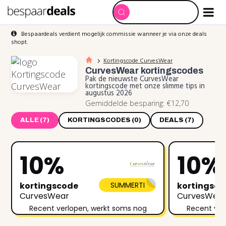
Bespaardeals verdient mogelijk commissie wanneer je via onze deals
shopt.
Kortingscode CurvesWear
CurvesWear
kortingscodes
Pak de nieuwste CurvesWear
kortingscode met onze slimme tips in
augustus 2026
Gemiddelde besparing: €12,70
ALLE (7)
KORTINGSCODES (0)
DEALS (7)
10%
10%
kortingscode
SUMMERTI
kortingsc
CurvesWear
CurvesWea
Recent verlopen, werkt soms nog
Recent ver