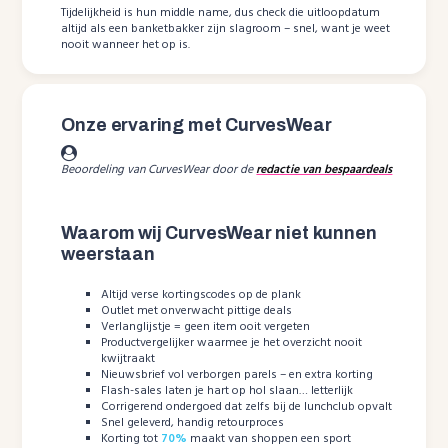
Tijdelijkheid is hun middle name, dus check die uitloopdatum
altijd als een banketbakker zijn slagroom – snel, want je weet
nooit wanneer het op is.
Onze ervaring met CurvesWear
Beoordeling van CurvesWear door de
redactie van bespaardeals
Waarom wij CurvesWear niet kunnen
weerstaan
Altijd verse kortingscodes op de plank
Outlet met onverwacht pittige deals
Verlanglijstje = geen item ooit vergeten
Productvergelijker waarmee je het overzicht nooit
kwijtraakt
Nieuwsbrief vol verborgen parels – en extra korting
Flash-sales laten je hart op hol slaan… letterlijk
Corrigerend ondergoed dat zelfs bij de lunchclub opvalt
Snel geleverd, handig retourproces
Korting tot
70%
maakt van shoppen een sport