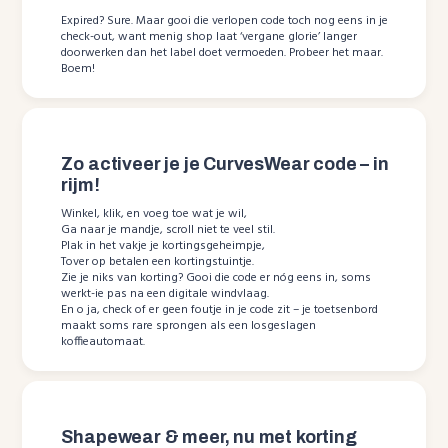
Expired? Sure. Maar gooi die verlopen code toch nog eens in je
check-out, want menig shop laat ‘vergane glorie’ langer
doorwerken dan het label doet vermoeden. Probeer het maar.
Boem!
Zo activeer je je CurvesWear code – in
rijm!
Winkel, klik, en voeg toe wat je wil,
Ga naar je mandje, scroll niet te veel stil.
Plak in het vakje je kortingsgeheimpje,
Tover op betalen een kortingstuintje.
Zie je niks van korting? Gooi die code er nóg eens in, soms
werkt-ie pas na een digitale windvlaag.
En o ja, check of er geen foutje in je code zit – je toetsenbord
maakt soms rare sprongen als een losgeslagen
koffieautomaat.
Shapewear & meer, nu met korting