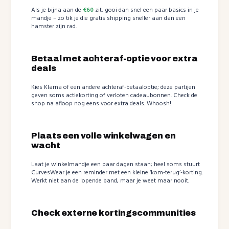
Als je bijna aan de
€60
zit, gooi dan snel een paar basics in je
mandje – zo tik je die gratis shipping sneller aan dan een
hamster zijn rad.
Betaal met achteraf-optie voor extra
deals
Kies Klarna of een andere achteraf-betaaloptie; deze partijen
geven soms actiekorting of verloten cadeaubonnen. Check de
shop na afloop nog eens voor extra deals. Whoosh!
Plaats een volle winkelwagen en
wacht
Laat je winkelmandje een paar dagen staan; heel soms stuurt
CurvesWear je een reminder met een kleine ‘kom-terug’-korting.
Werkt niet aan de lopende band, maar je weet maar nooit.
Check externe kortingscommunities