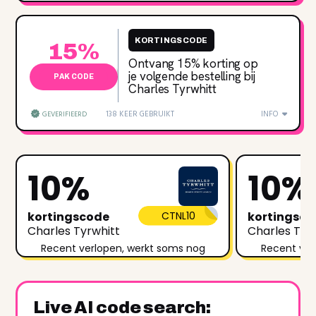
KORTINGSCODE
15%
Ontvang 15% korting op
je volgende bestelling bij
PAK CODE
Charles Tyrwhitt
138 KEER GEBRUIKT
INFO
GEVERIFIEERD
10%
10%
kortingscode
CTNL10
kortingsc
Charles Tyrwhitt
Charles Tyr
Recent verlopen, werkt soms nog
Recent ver
Live AI code search: