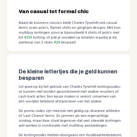
Van casual tot formal chic
Naast de business classics biedt Charles Tyrwhitt ook casual
items zoals polo’s, flannel shirts en gingham designs. Met hun
multibuy kortingen scoor je bijvoorbeeld 4 shirts of polo’s met
tot
€255
korting, of pak je voordeel op broeken waarbij je bij
aankoop van 2 stuks
€20
bespaart.
De kleine lettertjes die je geld kunnen
besparen
Let goed op bij het gebruik van Charles Tyrwhitt kortingscodes;
ze kunnen niet worden gecombineerd met andere vouchers of
cash-back acties. Een keuze maken is vereist: omarmen van
één voordeel betekent afstand doen van het andere.
De promo codes zijn meestal niet geldig op clearance artikelen
of ‘Last Chance’ items. Zo jammer als een regenachtige
zondag, maar daar staat tegenover dat veel sitewide kortingen
wél werken in combinatie met multibuy aanbiedingen.
De kortingscodes hebben doorgaans een houdbaarheidsdatum;