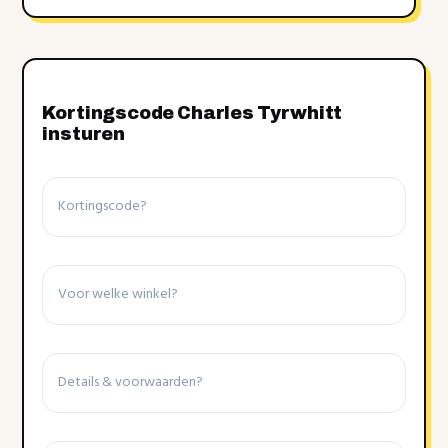
Kortingscode Charles Tyrwhitt
insturen
Kortingscode
Winkel
Details
&
voorwaarden
Einddatum