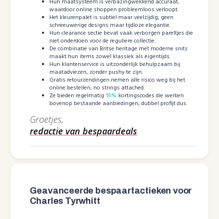
Hun maatsysteem is verbazingwekkend accuraat,
waardoor online shoppen probleemloos verloopt.
Het kleurenpalet is subtiel maar veelzijdig; geen
schreeuwerige designs maar tijdloze elegantie.
Hun clearance sectie bevat vaak verborgen pareltjes die
niet onderdoen voor de reguliere collectie.
De combinatie van Britse heritage met moderne snits
maakt hun items zowel klassiek als eigentijds.
Hun klantenservice is uitzonderlijk behulpzaam bij
maatadviezen, zonder pushy te zijn.
Gratis retourzendingen nemen alle risico weg bij het
online bestellen; no strings attached.
Ze bieden regelmatig
15%
kortingscodes die werken
bovenop bestaande aanbiedingen; dubbel profijt dus.
Groetjes,
redactie van bespaardeals
Geavanceerde bespaartactieken voor
Charles Tyrwhitt