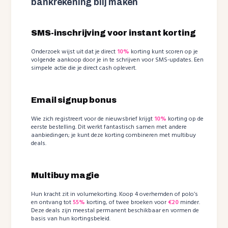
bankrekening blij maken
SMS-inschrijving voor instant korting
Onderzoek wijst uit dat je direct
10%
korting kunt scoren op je
volgende aankoop door je in te schrijven voor SMS-updates. Een
simpele actie die je direct cash oplevert.
Email signup bonus
Wie zich registreert voor de nieuwsbrief krijgt
10%
korting op de
eerste bestelling. Dit werkt fantastisch samen met andere
aanbiedingen; je kunt deze korting combineren met multibuy
deals.
Multibuy magie
Hun kracht zit in volumekorting. Koop 4 overhemden of polo’s
en ontvang tot
55%
korting, of twee broeken voor
€20
minder.
Deze deals zijn meestal permanent beschikbaar en vormen de
basis van hun kortingsbeleid.