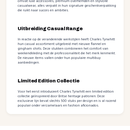
omvat luxe accessoires, premium overhemden en stijlvolle
casualwear; alles verpakt in hun signature geschenkverpakking
die ruikt naar succes en ambities.
Uitbreiding Casual Range
In reactie op de veranderende werkstijlen heeft Charles Tyrwhitt
hun casual assortiment uitgebreid met nieuwe flannel en
gingham shirts. Deze stukken combineren het comfort van
weekendkleding met de professionaliteit die het merk kenmerkt.
De nieuwe items vallen onder hun populaire multibuy
aanbiedingen.
Limited Edition Collectie
Voor het eerst introduceert Charles Tyrwhitt een limited edition
collectie geïnspireerd door Britse heritage patronen. Deze
exclusieve lijn bevat slechts 500 stuks per design en is al razend
populair onder verzamelaars en fashion aficionados.