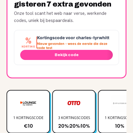
gisteren 7 extra gevonden
Onze tool scant het web naar verse, werkende
codes, uniek bij bespaardeals.
Kortingscode voor charles-tyrwhitt
%
Nieuw gevonden - wees de eerste die deze
KORTING
code test
Bekijk code
1 KORTINGSCODE
3 KORTINGSCODES
1 KORTINGSCOD
€10
20%
20%
10%
10%
|
|