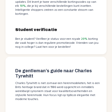
updates. Dit levert je twee verschillende kortingscodes op van
elk
10%
, die je bij verschillende bestellingen kunt inzetten.
Intelligente shoppers creëren zo een constante stroom van
kortingen.
Student verificatie
Ben je student? Verifieer je status voor een royale
20%
korting
die vaak hoger is dan reguliere promotiecode. Vrienden van jou
nog in college? Laat hen voor je bestellen!
De gentleman’s guide naar Charles
Tyrwhitt
Charles Tyrwhitt is niet zomaar een herenmodeketen; het is een
Brits heritage brand dat in 1986 werd opgericht en inmiddels
wereldwijd synoniem staat voor kwaliteitsoverhemden en
stijlvolle herenmode. Hun focus ligt op tijdloze elegantie met
moderne touches.