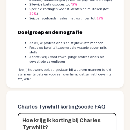
Multibuy aanbiedingen (4 voor de prijs van 3 principe)
Sitewide kortingscodes tot
15%
Speciale kortingen voor studenten en militairen (tot
20%
)
Seizoensgebonden sales met kortingen tot
65%
Doelgroep en demografie
Zakelijke professionals en stijlbewuste mannen
Focus op kwaliteitszoekers die waarde boven prijs
stellen
Aantrekkelijk voor zowel jonge professionals als
gevestigde zakenlieden
Heb jij trouwens ooit stilgestaan bij waarom mannen bereid
zijn meer te betalen voor een overhemd dat ze niet hoeven te
strijken?
Charles Tyrwhitt kortingscode FAQ
Hoe krijg ik korting bij Charles
Tyrwhitt?