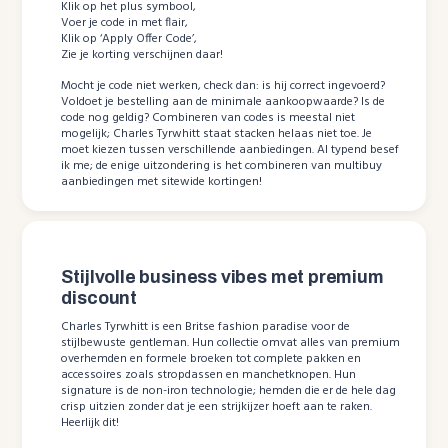
Klik op het plus symbool,
Voer je code in met flair,
Klik op ‘Apply Offer Code’,
Zie je korting verschijnen daar!
Mocht je code niet werken, check dan: is hij correct ingevoerd?
Voldoet je bestelling aan de minimale aankoopwaarde? Is de
code nog geldig? Combineren van codes is meestal niet
mogelijk; Charles Tyrwhitt staat stacken helaas niet toe. Je
moet kiezen tussen verschillende aanbiedingen. Al typend besef
ik me; de enige uitzondering is het combineren van multibuy
aanbiedingen met sitewide kortingen!
Stijlvolle business vibes met premium
discount
Charles Tyrwhitt is een Britse fashion paradise voor de
stijlbewuste gentleman. Hun collectie omvat alles van premium
overhemden en formele broeken tot complete pakken en
accessoires zoals stropdassen en manchetknopen. Hun
signature is de non-iron technologie; hemden die er de hele dag
crisp uitzien zonder dat je een strijkijzer hoeft aan te raken.
Heerlijk dit!