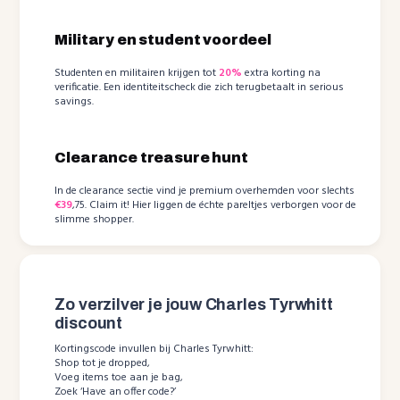
Military en student voordeel
Studenten en militairen krijgen tot
20%
extra korting na
verificatie. Een identiteitscheck die zich terugbetaalt in serious
savings.
Clearance treasure hunt
In de clearance sectie vind je premium overhemden voor slechts
€39
,75. Claim it! Hier liggen de échte pareltjes verborgen voor de
slimme shopper.
Zo verzilver je jouw Charles Tyrwhitt
discount
Kortingscode invullen bij Charles Tyrwhitt:
Shop tot je dropped,
Voeg items toe aan je bag,
Zoek ‘Have an offer code?’