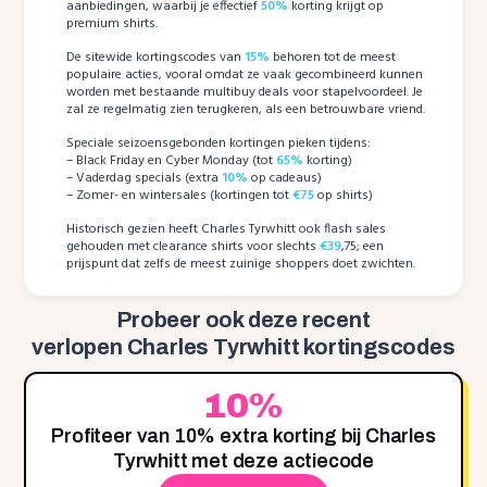
aanbiedingen, waarbij je effectief
50%
korting krijgt op
premium shirts.
De sitewide kortingscodes van
15%
behoren tot de meest
populaire acties, vooral omdat ze vaak gecombineerd kunnen
worden met bestaande multibuy deals voor stapelvoordeel. Je
zal ze regelmatig zien terugkeren, als een betrouwbare vriend.
Speciale seizoensgebonden kortingen pieken tijdens:
– Black Friday en Cyber Monday (tot
65%
korting)
– Vaderdag specials (extra
10%
op cadeaus)
– Zomer- en wintersales (kortingen tot
€75
op shirts)
Historisch gezien heeft Charles Tyrwhitt ook flash sales
gehouden met clearance shirts voor slechts
€39
,75; een
prijspunt dat zelfs de meest zuinige shoppers doet zwichten.
Probeer ook deze recent
verlopen Charles Tyrwhitt kortingscodes
10%
Profiteer van 10% extra korting bij Charles
Tyrwhitt met deze actiecode