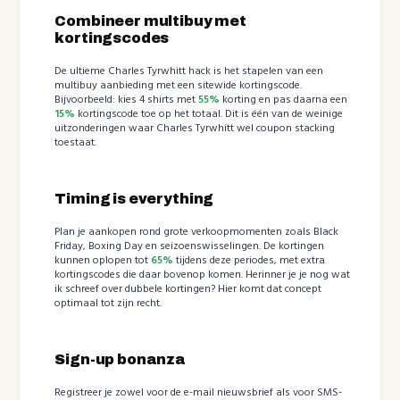
Combineer multibuy met
kortingscodes
De ultieme Charles Tyrwhitt hack is het stapelen van een
multibuy aanbieding met een sitewide kortingscode.
Bijvoorbeeld: kies 4 shirts met
55%
korting en pas daarna een
15%
kortingscode toe op het totaal. Dit is één van de weinige
uitzonderingen waar Charles Tyrwhitt wel coupon stacking
toestaat.
Timing is everything
Plan je aankopen rond grote verkoopmomenten zoals Black
Friday, Boxing Day en seizoenswisselingen. De kortingen
kunnen oplopen tot
65%
tijdens deze periodes, met extra
kortingscodes die daar bovenop komen. Herinner je je nog wat
ik schreef over dubbele kortingen? Hier komt dat concept
optimaal tot zijn recht.
Sign-up bonanza
Registreer je zowel voor de e-mail nieuwsbrief als voor SMS-