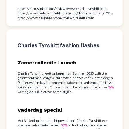
https://nl.trustpilot.com/review/www.charlestyrwhitt.com
https://www.feefo.com/nl-NL/reviews/ct-shirts-us?page=1940
https://www.sitejabber.com/reviews/ctshirts.com
Charles Tyrwhitt fashion flashes
Zomercollectie Launch
Charles Tyrwhitt heeft onlangs hun Summer 2025 collectie
gelanceerd met lichtgewicht stoffen perfect voor warme dagen.
De nieuwe lijn bevat ademende katoenen overhemden in frisse
kleuren en patronen. Om de introductie te vieren, bieden ze
15%
korting op alle nieuwe zomerstijlen.
Vaderdag Special
Met Vaderdag in aantocht presenteert Charles Tyrwhitt een
speciale cadeauselectie met
10%
extra korting. De collectie