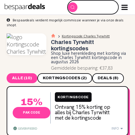
Bespaardeals verdient mogelijk commissie wanneer je via onze deals
shopt.
Kortingscode Charles Tyrwhitt
Charles Tyrwhitt
kortingscodes
Shop luxe herenkleding met korting via
een Charles Tyrwhitt kortingscode in
augustus 2026
Gemiddelde besparing: €37,83
ALLE (10)
KORTINGSCODES (2)
DEALS (8)
KORTINGSCODE
15%
Ontvang 15% korting op
alles bij Charles Tyrwhitt
PAK CODE
met de kortingscode
INFO
GEVERIFIEERD