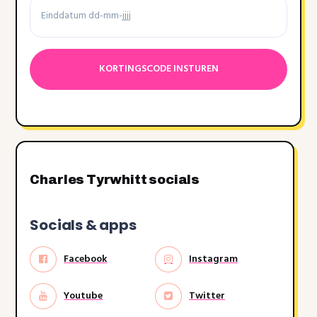
Datumnotatie:DD
dash
MM
dash
JJJJ
Charles Tyrwhitt socials
Socials & apps
Facebook
Instagram
Youtube
Twitter