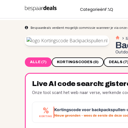
Categorieën
FAQ
Bespaardeals verdient mogelijk commissie wanneer je via onze 
K
Ba
Outdoo
ALLE (7)
KORTINGSCODES (0)
DEALS (7
Live AI code search: giste
Onze tool scant het web naar verse, werkende cod
%
Kortingscode voor backpackspullen-
Nieuw gevonden - wees de eerste die deze cod
KORTING