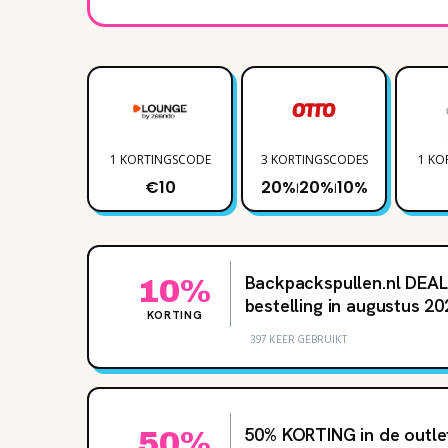
1 KORTINGSCODE
3 KORTINGSCODES
1 KO
€10
20%
20%
10%
|
|
Backpackspullen.nl DEAL
10%
bestelling in augustus 20
KORTING
397 KEER GEBRUIKT
50% KORTING in de outle
50%