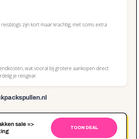
eisblogs zijn kort maar krachtig, met soms extra
zendkosten, wat vooral bij grotere aankopen direct
delig je reisgear.
kpackspullen.nl
kken sale =>
TOON DEAL
ting