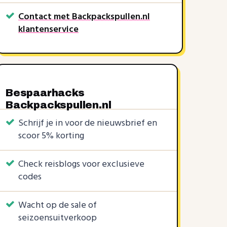
Contact met Backpackspullen.nl
klantenservice
2 KORTINGSCODES
KORTINGSCODES
2 KORTINGSCODES
Bespaarhacks
20%
20%
20%
€30
€10
10%
€5
|
|
|
|
Backpackspullen.nl
Schrijf je in voor de nieuwsbrief en
scoor 5% korting
Check reisblogs voor exclusieve
codes
Wacht op de sale of
seizoensuitverkoop