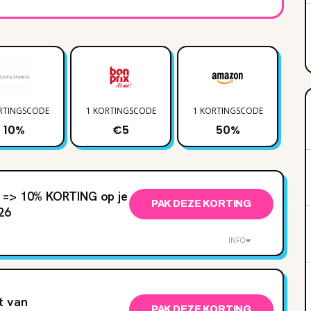
RTINGSCODE
1 KORTINGSCODE
1 KORTINGSCODE
3 
10%
€5
50%
 => 10% KORTING op je
PAK DEZE KORTING
26
INFO
t van
PAK DEZE KORTING