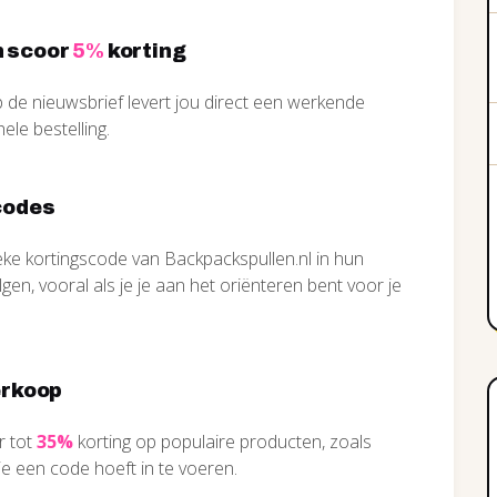
en scoor
5%
korting
op de nieuwsbrief levert jou direct een werkende
ele bestelling.
codes
eke kortingscode van Backpackspullen.nl in hun
gen, vooral als je je aan het oriënteren bent voor je
erkoop
r tot
35%
korting op populaire producten, zoals
e een code hoeft in te voeren.