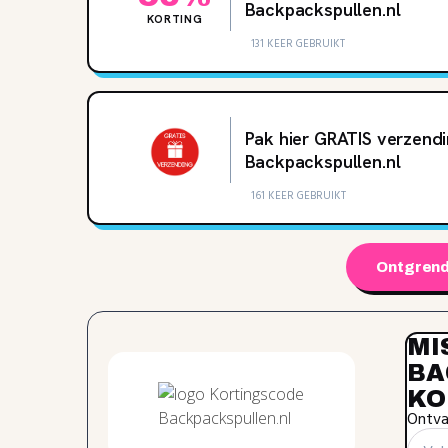
Backpackspullen.nl
KORTING
131 KEER GEBRUIKT
Pak hier GRATIS verzend
Backpackspullen.nl
161 KEER GEBRUIKT
Ontgrend
MI
BA
KO
Ontvan