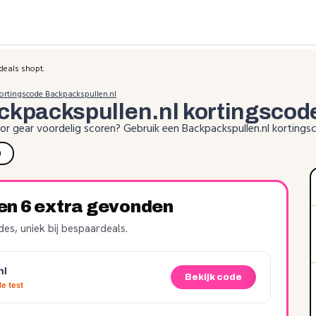
deals shopt.
ortingscode Backpackspullen.nl
ckpackspullen.nl
kortingscod
r gear voordelig scoren? Gebruik een Backpackspullen.nl korting
)
ren 6 extra gevonden
es, uniek bij bespaardeals.
nl
Bekijk code
e test