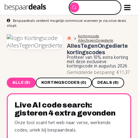
Bespaardeals verdient mogelijk commissie wanneer je via onze deals
shopt.
Kortingscode
AllesTegenOngedierte
AllesTegenOngedierte
kortingscodes
Profiteer van 10% extra korting
met deze exclusieve
kortingscode in augustus 2026
Gemiddelde besparing: €11,37
ALLE (8)
KORTINGSCODES (0)
DEALS (8)
Live AI code search:
gisteren 4 extra gevonden
Onze tool scant het web naar verse, werkende
codes, uniek bij bespaardeals.