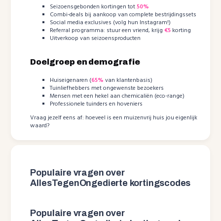
Seizoensgebonden kortingen tot
50%
Combi-deals bij aankoop van complete bestrijdingssets
Social media exclusives (volg hun Instagram!)
Referral programma: stuur een vriend, krijg
€5
korting
Uitverkoop van seizoensproducten
Doelgroep en demografie
Huiseigenaren (
65%
van klantenbasis)
Tuinliefhebbers met ongewenste bezoekers
Mensen met een hekel aan chemicaliën (eco-range)
Professionele tuinders en hoveniers
Vraag jezelf eens af: hoeveel is een muizenvrij huis jou eigenlijk
waard?
Populaire vragen over
AllesTegenOngedierte kortingscodes
Populaire vragen over