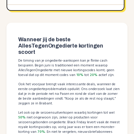
Wanneer jij de beste
AllesTegenOngedierte kortingen
scoort
De timing van je ongedierte-aankopen kan je flinke cash
besparen. Begin juni is traditioneel een moment waarop
AllesTegenOngedierte met nieuwe kortingscodes komt; geen
toeval dat op dit moment codes van
10%
tot
20%
actief zijn.
Ook het voorjaar brengt vaak interessante deals, wanneer de
eerste ongedierteproblematiek opduikt. Ons onderzoek laat zien
dat je in de periode net na Pasen en rond de start van de zomer
de beste aanbiedingen vindt. “Koop ze als de rest nog slaapt,”
zeggen ze in Brabant.
Let ook op de seizoensuitverkopen waarbij kortingen tot wel
50%
niet ongewoon zijn, zeker op producten voor
seizoensgebonden ongedierte. Black Friday levert vaak de meest
royale kortingscodes op; vorig jaar was er toen een monster-
korting van
70%
. En niet te vergeten; nieuwsbriefabonnees