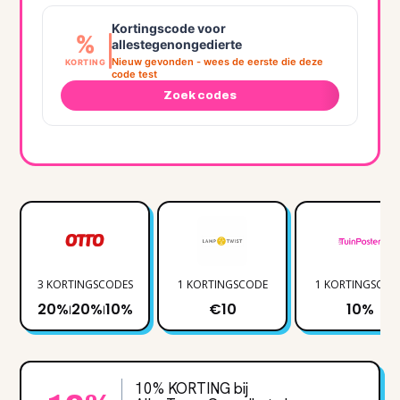
Kortingscode voor
%
allestegenongedierte
Nieuw gevonden - wees de eerste die deze
KORTING
code test
Zoek codes
3 KORTINGSCODES
1 KORTINGSCODE
1 KORTINGSCOD
20%
20%
10%
€10
10%
|
|
10% KORTING bij