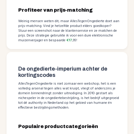
Profiteer van prijs-matching
Weinig mensen weten dit; maar AllesTegenOngedierte doet aan
prijs-matching. Vind je hetzelfde product elders goedkoper?
Stuur een screenshot naar de klantenservice en ze matchen de
prijs. Deze strategie gebruikte ik voor een dure elektronische
muizenverjager en bespaarde
€17
,95!
De ongedierte-imperium achter de
kortingscodes
AllesTegenOngedierte is niet zomaar een webshop; het is een
volledig arsenal tegen alles wat kruipt, vliegt of anderszins je
domein binnendringt zonder uitnodiging. In 2010 gestart als
nichespeler in de ongediertebestrijding, is het bedrijf uitgegroeid
tot dé authority in Nederland op het gebied van humane én
effectieve bestrijdingsmethoden.
Populaire productcategorieën