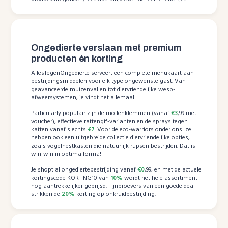
Ongedierte verslaan met premium
producten én korting
AllesTegenOngedierte serveert een complete menukaart aan
bestrijdingsmiddelen voor elk type ongewenste gast. Van
geavanceerde muizenvallen tot diervriendelijke wesp-
afweersystemen; je vindt het allemaal.
Particularly populair zijn de mollenklemmen (vanaf
€3
,99 met
voucher), effectieve rattengif-varianten en de sprays tegen
katten vanaf slechts
€7
. Voor de eco-warriors onder ons: ze
hebben ook een uitgebreide collectie diervriendelijke opties,
zoals vogelnestkasten die natuurlijk rupsen bestrijden. Dat is
win-win in optima forma!
Je shopt al ongediertebestrijding vanaf
€0
,99, en met de actuele
kortingscode KORTING10 van
10%
wordt het hele assortiment
nog aantrekkelijker geprijsd. Fijnproevers van een goede deal
strikken de
20%
korting op onkruidbestrijding.