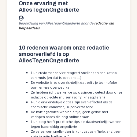
Onze ervaring met
AllesTegenOngedierte
Beoordeling van AllesTegenOngedierte door de
redactie van
bespaardeals
10 redenen waarom onze redactie
smoorverliefd is op
AllesTegenOngedierte
Hun customer service reageert sneller dan een kat op
een muis (en dat is best snel…)
De website is zo overzichtelijk dat zelfs je technofobe
oom ermee overweg kan
Ze hebben écht werkende oplossingen, getest door onze
redactie op echte muizen (sorry, knaagdieren)
Hun diervriendelijke opties zijn even effectief als de
chemische varianten; superverrassend…
De kortingscodes werken altijd, geen gedoe met
verlopen codes die nog online staan
Hun blog heeft praktische tips die daadwerkelijk werken
tegen hardnekkig ongedierte
Ze verzenden sneller dan je kunt zeggen “help, er zit een
spin in mijn badkamer”