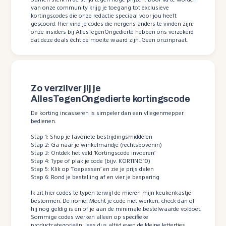
van onze community krijg je toegang tot exclusieve
kortingscodes die onze redactie speciaal voor jou heeft
gescoord. Hier vind je codes die nergens anders te vinden zijn;
onze insiders bij AllesTegenOngedierte hebben ons verzekerd
dat deze deals écht de moeite waard zijn. Geen onzinpraat.
Zo verzilver jij je
AllesTegenOngedierte kortingscode
De korting incasseren is simpeler dan een vliegenmepper
bedienen.
Stap 1: Shop je favoriete bestrijdingsmiddelen
Stap 2: Ga naar je winkelmandje (rechtsbovenin)
Stap 3: Ontdek het veld ‘Kortingscode invoeren’
Stap 4: Type of plak je code (bijv. KORTING10)
Stap 5: Klik op ‘Toepassen’ en zie je prijs dalen
Stap 6: Rond je bestelling af en vier je besparing
Ik zit hier codes te typen terwijl de mieren mijn keukenkastje
bestormen. De ironie! Mocht je code niet werken, check dan of
hij nog geldig is en of je aan de minimale bestelwaarde voldoet.
Sommige codes werken alleen op specifieke
productcategorieën; lees dus altijd even de kleine lettertjes.