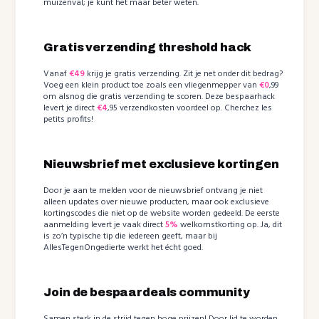
muizenval; je kunt het maar beter weten.
Gratis verzending threshold hack
Vanaf
€49
krijg je gratis verzending. Zit je net onder dit bedrag?
Voeg een klein product toe zoals een vliegenmepper van
€0
,99
om alsnog die gratis verzending te scoren. Deze bespaarhack
levert je direct
€4
,95 verzendkosten voordeel op. Cherchez les
petits profits!
Nieuwsbrief met exclusieve kortingen
Door je aan te melden voor de nieuwsbrief ontvang je niet
alleen updates over nieuwe producten, maar ook exclusieve
kortingscodes die niet op de website worden gedeeld. De eerste
aanmelding levert je vaak direct
5%
welkomstkorting op. Ja, dit
is zo’n typische tip die iedereen geeft, maar bij
AllesTegenOngedierte werkt het écht goed.
Join de bespaardeals community
Samen sterk in de strijd tegen hoge prijzen! Door lid te worden