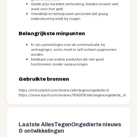
Goede prijs-kwaliteit verhouding, klanten ervaren veel
waar voor hun geld.
Vriendelijk en behulpzaam personeel dat graag
ondersteuning biedt bij vragen.
Belangrijkste minpunten
Er zijn opmerkingen over de communicatie bij
vertragingen, soms moet er zelf contact opgenomen
worden.
Feedback over enkele producten die niet goed
functioneren zonder aanpassingen.
Gebruikte bronnen
https://nl.trustpilot.com/review/allestegenongedierte.nl
https://www.kiyoh.com/reviews/1042879/allestegenongedierte_nl
Laatste AllesTegenOngedierte nieuws
& ontwikkelingen