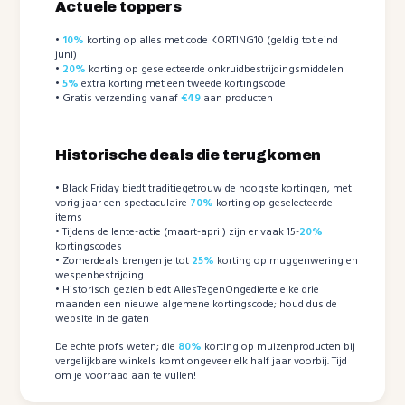
Actuele toppers
•
10%
korting op alles met code KORTING10 (geldig tot eind
juni)
•
20%
korting op geselecteerde onkruidbestrijdingsmiddelen
•
5%
extra korting met een tweede kortingscode
• Gratis verzending vanaf
€49
aan producten
Historische deals die terugkomen
• Black Friday biedt traditiegetrouw de hoogste kortingen, met
vorig jaar een spectaculaire
70%
korting op geselecteerde
items
• Tijdens de lente-actie (maart-april) zijn er vaak 15-
20%
kortingscodes
• Zomerdeals brengen je tot
25%
korting op muggenwering en
wespenbestrijding
• Historisch gezien biedt AllesTegenOngedierte elke drie
maanden een nieuwe algemene kortingscode; houd dus de
website in de gaten
De echte profs weten; die
80%
korting op muizenproducten bij
vergelijkbare winkels komt ongeveer elk half jaar voorbij. Tijd
om je voorraad aan te vullen!