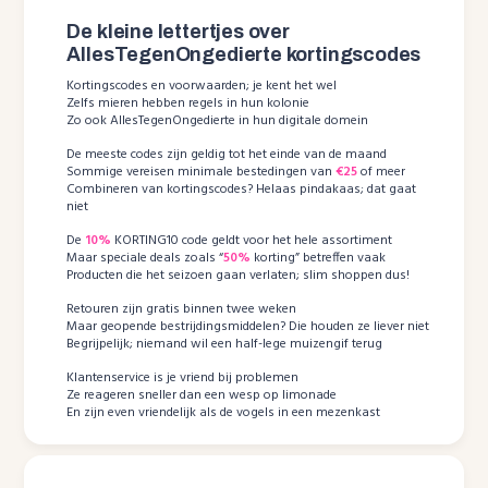
De kleine lettertjes over
AllesTegenOngedierte kortingscodes
Kortingscodes en voorwaarden; je kent het wel
Zelfs mieren hebben regels in hun kolonie
Zo ook AllesTegenOngedierte in hun digitale domein
De meeste codes zijn geldig tot het einde van de maand
Sommige vereisen minimale bestedingen van
€25
of meer
Combineren van kortingscodes? Helaas pindakaas; dat gaat
niet
De
10%
KORTING10 code geldt voor het hele assortiment
Maar speciale deals zoals “
50%
korting” betreffen vaak
Producten die het seizoen gaan verlaten; slim shoppen dus!
Retouren zijn gratis binnen twee weken
Maar geopende bestrijdingsmiddelen? Die houden ze liever niet
Begrijpelijk; niemand wil een half-lege muizengif terug
Klantenservice is je vriend bij problemen
Ze reageren sneller dan een wesp op limonade
En zijn even vriendelijk als de vogels in een mezenkast