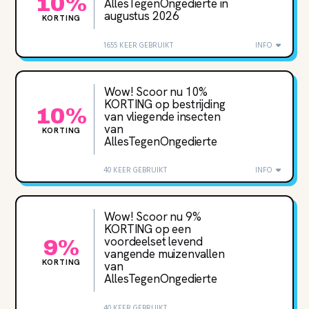
10%
AllesTegenOngedierte in
augustus 2026
KORTING
1655 KEER GEBRUIKT
INFO
Wow! Scoor nu 10‌%
KORTING op bestrijding
10%
van vliegende insecten
van
KORTING
AllesTegenOngedierte
40 KEER GEBRUIKT
INFO
Wow! Scoor nu 9‌%
KORTING op een
voordeelset levend
9%
vangende muizenvallen
KORTING
van
AllesTegenOngedierte
40 KEER GEBRUIKT