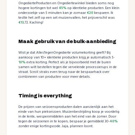
OngedierteProducten en Ongediertewinkel bieden soms nog
hogere kortingen tot wel
45%
op identieke producten. Een klein
onderzoekje van 5 minuten kan je zomaar
€20
besparen. Ik
testte het zelf op een set muizenvallen; het prijsverschil was
€13
,72. Kaching!
Maak gebruik van de bulk-aanbieding
Wist je dat AllesTegenOngedierte volumekorting geeft? Bij
aankoop van 10+ identieke producten krijg je automatisch 5-
10%
extra korting. Perfect als je bijvoorbeeld met de buren
samen wilt bestellen tegen die vervelende processierups in de
straat. Scroll straks even terug naar de bespaarhack over
combineren van producten voor meer details.
Timing is everything
De prijzen van seizoensproducten dalen aanzienlijk aan het
einde van hun piekseizoen. Muizenbestrijding koop je voordelig
in de lente, wespenmiddelen aan het eind van de zomer. Door
tegen de seizoenen in te kopen, bespaar je gemiddeld 30-
40%
zonder enige kortingscode. Jaja, plannen loont.