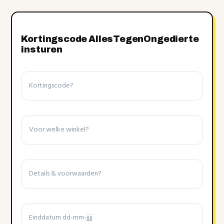
Kortingscode AllesTegenOngedierte
insturen
Kortingscode
Winkel
Details
&
voorwaarden
Einddatum