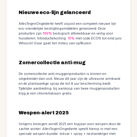
Nieuwe eco-lijn gelanceerd
AllesTegenOngedierte heeft zojuist een compleet nieuwe lijn
eco-vriendelijke bestrijdingsmiddelen gelanceerd. Deze
producten zijn
100%
biologisch afbreekbaar en veilig voor
huisdieren. Introductiekorting:
15%
met code ECO15 tot eind juni.
Whoosh! Daar gaat het milieu van opfleuren.
Zomercollectie anti-mug
De zomercollectie anti-muggenproducten is binnen en
uitgebreider dan ooit. Nieuw dit jaar zijn de ultrasone armband
en de plantaardige spray die tot 8 uur bescherming biedt.
Tijdelijke aanbieding: bij aankoop van twee muggenproducten
krijg je een citronellakaars gratis.
Wespen-alert 2025
Volgens biologen wordt 2025 een topjaar voor wespen door de
zachte winter. AllesTegenOngedierte speelt hierop in met een
speciale wespen-bundle: lokval + spray + nestverdelger met