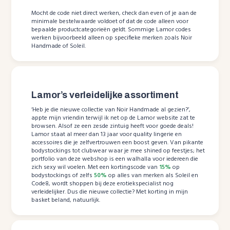
Mocht de code niet direct werken, check dan even of je aan de
minimale bestelwaarde voldoet of dat de code alleen voor
bepaalde productcategorieën geldt. Sommige Lamor codes
werken bijvoorbeeld alleen op specifieke merken zoals Noir
Handmade of Soleil.
Lamor’s verleidelijke assortiment
‘Heb je die nieuwe collectie van Noir Handmade al gezien?’,
appte mijn vriendin terwijl ik net op de Lamor website zat te
browsen. Alsof ze een zesde zintuig heeft voor goede deals!
Lamor staat al meer dan 13 jaar voor quality lingerie en
accessoires die je zelfvertrouwen een boost geven. Van pikante
bodystockings tot clubwear waar je mee shined op feestjes; het
portfolio van deze webshop is een walhalla voor iedereen die
zich sexy wil voelen. Met een kortingscode van
15%
op
bodystockings of zelfs
50%
op alles van merken als Soleil en
Code8, wordt shoppen bij deze erotiekspecialist nog
verleidelijker. Dus die nieuwe collectie? Met korting in mijn
basket beland, natuurlijk.