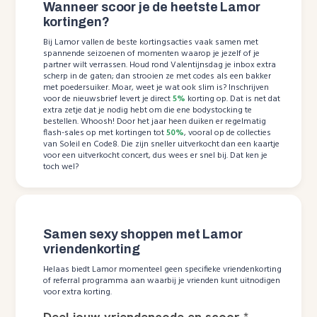
Wanneer scoor je de heetste Lamor
kortingen?
Bij Lamor vallen de beste kortingsacties vaak samen met
spannende seizoenen of momenten waarop je jezelf of je
partner wilt verrassen. Houd rond Valentijnsdag je inbox extra
scherp in de gaten; dan strooien ze met codes als een bakker
met poedersuiker. Moar, weet je wat ook slim is? Inschrijven
voor de nieuwsbrief levert je direct
5%
korting op. Dat is net dat
extra zetje dat je nodig hebt om die ene bodystocking te
bestellen. Whoosh! Door het jaar heen duiken er regelmatig
flash-sales op met kortingen tot
50%
, vooral op de collecties
van Soleil en Code8. Die zijn sneller uitverkocht dan een kaartje
voor een uitverkocht concert, dus wees er snel bij. Dat ken je
toch wel?
Samen sexy shoppen met Lamor
vriendenkorting
Helaas biedt Lamor momenteel geen specifieke vriendenkorting
of referral programma aan waarbij je vrienden kunt uitnodigen
voor extra korting.
Deel jouw vriendencode en scoor
*