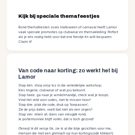
Kijk bij speciale themafeestjes
Rond themafeesten zoals Halloween of carnaval heeft Lamor
vaak speciale promoties op clubwear en themakleding. Perfect
als je iets nodig hebt voor dat ene feestje én wilt besparen.
Claim it!
Van code naar korting: zo werkt het bij
Lamor
Stap één: shop erop los in die verleidelijke webshop;
Kies lingerie, clubwear of wat jou bekoort.
Stap twee: ga naar je winkelmandje, check wat je koopt;
Vind het veld voor codes, niet te missen hoor!
Stap drie: plak die code, druk op ’toepassen’;
Zie de prijs dalen, voelt dat niet als een zegen?
Stap vier: reken af, dans van vreugde rond;
Je portemonnee blijft voller, dat is toch gezond!
(Terwijl ik dit versje tik, zie ik al die blije gezichten voor me;
mensen die met een glimlach op hun kortingscode klikken!)