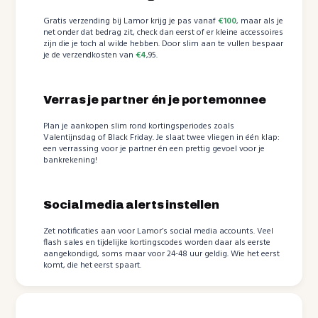
Gratis verzending bij Lamor krijg je pas vanaf
€100
, maar als je
net onder dat bedrag zit, check dan eerst of er kleine accessoires
zijn die je toch al wilde hebben. Door slim aan te vullen bespaar
je de verzendkosten van
€4
,95.
Verras je partner én je portemonnee
Plan je aankopen slim rond kortingsperiodes zoals
Valentijnsdag of Black Friday. Je slaat twee vliegen in één klap:
een verrassing voor je partner én een prettig gevoel voor je
bankrekening!
Social media alerts instellen
Zet notificaties aan voor Lamor’s social media accounts. Veel
flash sales en tijdelijke kortingscodes worden daar als eerste
aangekondigd, soms maar voor 24-48 uur geldig. Wie het eerst
komt, die het eerst spaart.