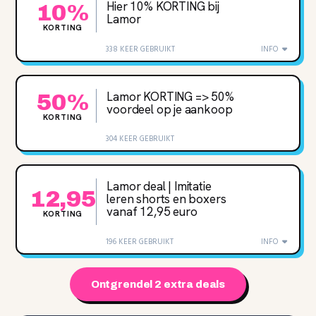
Hier 10% KORTING bij
10%
Lamor
KORTING
338 KEER GEBRUIKT
INFO
Lamor KORTING => 50%
50%
voordeel op je aankoop
KORTING
304 KEER GEBRUIKT
Lamor deal | Imitatie
12,95
leren shorts en boxers
vanaf 12,95 euro
KORTING
196 KEER GEBRUIKT
INFO
Ontgrendel 2 extra deals