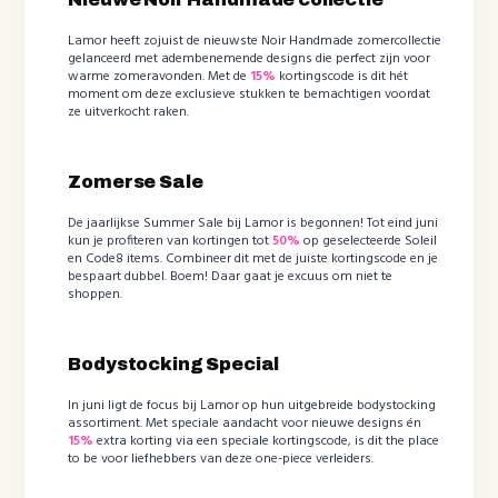
Lamor heeft zojuist de nieuwste Noir Handmade zomercollectie
gelanceerd met adembenemende designs die perfect zijn voor
warme zomeravonden. Met de
15%
kortingscode is dit hét
moment om deze exclusieve stukken te bemachtigen voordat
ze uitverkocht raken.
Zomerse Sale
De jaarlijkse Summer Sale bij Lamor is begonnen! Tot eind juni
kun je profiteren van kortingen tot
50%
op geselecteerde Soleil
en Code8 items. Combineer dit met de juiste kortingscode en je
bespaart dubbel. Boem! Daar gaat je excuus om niet te
shoppen.
Bodystocking Special
In juni ligt de focus bij Lamor op hun uitgebreide bodystocking
assortiment. Met speciale aandacht voor nieuwe designs én
15%
extra korting via een speciale kortingscode, is dit the place
to be voor liefhebbers van deze one-piece verleiders.