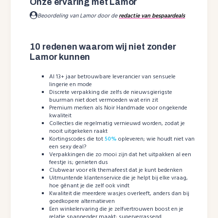
Onze ervaring met Lamor
Beoordeling van Lamor door de
redactie van bespaardeals
10 redenen waarom wij niet zonder
Lamor kunnen
Al 13+ jaar betrouwbare leverancier van sensuele
lingerie en mode
Discrete verpakking die zelfs de nieuwsgierigste
buurman niet doet vermoeden wat erin zit
Premium merken als Noir Handmade voor ongekende
kwaliteit
Collecties die regelmatig vernieuwd worden, zodat je
nooit uitgekeken raakt
Kortingscodes die tot
50%
opleveren; wie houdt niet van
een sexy deal?
Verpakkingen die zo mooi zijn dat het uitpakken al een
feestje is; genieten dus
Clubwear voor elk themafeest dat je kunt bedenken
Uitmuntende klantenservice die je helpt bij elke vraag,
hoe gênant je die zelf ook vindt
Kwaliteit die meerdere wasjes overleeft, anders dan bij
goedkopere alternatieven
Een winkelervaring die je zelfvertrouwen boost en je
relatie spannender maakt; superverrassend…