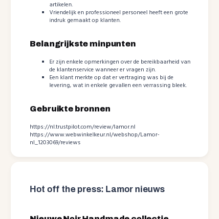
artikelen.
Vriendelijk en professioneel personeel heeft een grote
indruk gemaakt op klanten.
Belangrijkste minpunten
Er zijn enkele opmerkingen over de bereikbaarheid van
de klantenservice wanneer er vragen zijn.
Een klant merkte op dat er vertraging was bij de
levering, wat in enkele gevallen een verrassing bleek.
Gebruikte bronnen
https://nl.trustpilot.com/review/lamor.nl
https://www.webwinkelkeur.nl/webshop/Lamor-
nl_1203069/reviews
Hot off the press: Lamor nieuws
Nieuwe Noir Handmade collectie