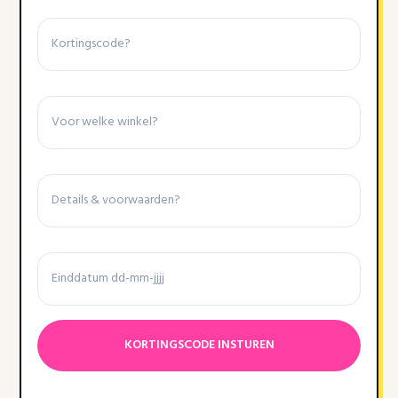
Kortingscode
Winkel
Details
&
voorwaarden
Einddatum
Datumnotatie:DD
dash
MM
dash
JJJJ