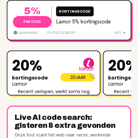
5%
KORTINGSCODE
Lamor 5% kortingscode
PAK CODE
318 KEER GEBRUIKT
INFO
GEVERIFIEERD
20%
20
kortingscode
20JAAR
kortingsc
Lamor
Lamor
Recent verlopen, werkt soms nog
Recent ver
Live AI code search:
gisteren 8 extra gevonden
Onze tool scant het web naar verse, werkende