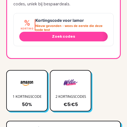
codes, uniek bij bespaardeals.
Kortingscode voor lamor
%
Nieuw gevonden - wees de eerste die deze
KORTING
code test
Zoek codes
1 KORTINGSCODE
2 KORTINGSCODES
50%
€5
€5
|