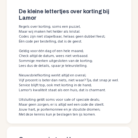
De kleine lettertjes over korting bij
Lamor
Regels over korting; soms een puzzel,
Maar wij maken het helder als kristal.
Codes zijn niet stapelbaar, helaas geen dubbel feest;
Één code per bestelling, dat is de geest.
Geldig voor één dag of een hele maand;
Check altijd de datum, wees niet verbaasd.
Sommige merken uitgesloten van de korting;
Lees dus de details, spaar je teleurstelling.
Nieuwsbriefkorting werkt altijd en overal;
Vijf procent is beter dan niets, niet waar? Tja, dat snap je wel.
Service blijft top, ook met korting in de hand;
Lamor’s kwaliteit staat als een huis, dat is charmant.
Uitsluiting geldt soms voor sale of speciale deals;
Maar geen zorgen; er is altijd wel een code die steelt.
Jouw hart, je portemonnee en je stoutste dromen;
Met deze kennis kun je beslagen ten ijs komen.