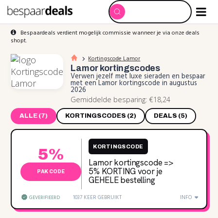
Bespaardeals verdient mogelijk commissie wanneer je via onze deals
shopt.
Kortingscode Lamor
Lamor
kortingscodes
Verwen jezelf met luxe sieraden en bespaar
met een Lamor kortingscode in augustus
2026
Gemiddelde besparing: €18,24
ALLE (7)
KORTINGSCODES (2)
DEALS (5)
KORTINGSCODE
5%
Lamor kortingscode =>
5% KORTING voor je
PAK CODE
GEHELE bestelling
1037 KEER GEBRUIKT
INFO
GEVERIFIEERD